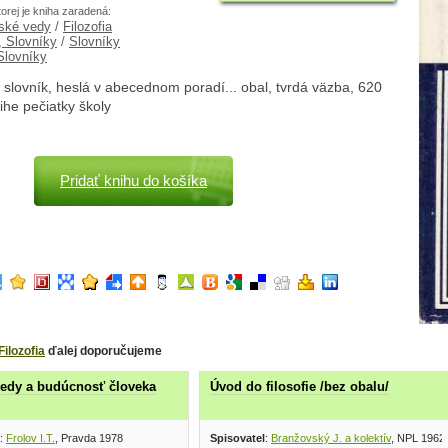
torej je kniha zaradená:
ské vedy
/
Filozofia
, Slovníky
/
Slovníky
Slovníky
ý slovník, heslá v abecednom poradí... obal, tvrdá väzba, 620
nihe pečiatky školy
Pridať knihu do košíka
Filozofia
ďalej doporučujeme
edy a budúcnosť človeka
Úvod do filosofie /bez obalu/
:
Frolov I.T.
, Pravda 1978
Spisovatel
:
Branžovský J. a kolektív
, NPL 1962