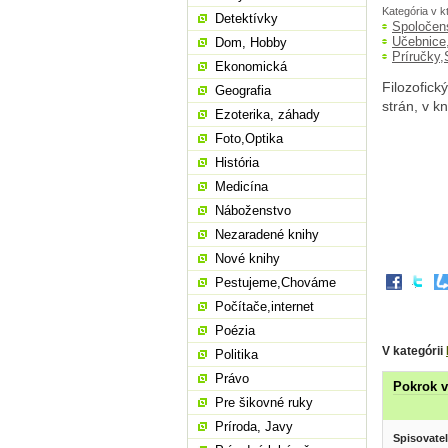
Kategória v k
Detektívky
Spoločen
Učebnice
Dom, Hobby
Príručky,
Ekonomická
Filozofick
Geografia
strán, v k
Ezoterika, záhady
Foto,Optika
História
Medicína
Náboženstvo
Nezaradené knihy
Nové knihy
Pestujeme,Chováme
Počítače,internet
Poézia
V kategórii
Politika
Právo
Pokrok v
Pre šikovné ruky
Príroda, Javy
Spisovatel