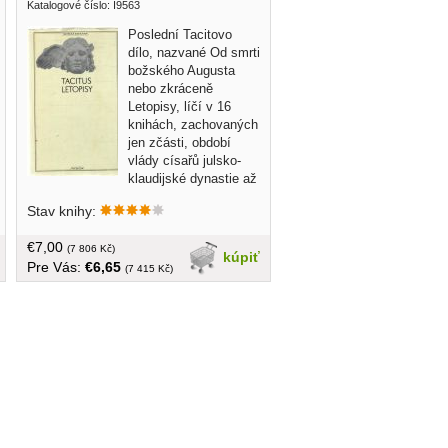
Katalogové číslo: I9563
Poslední Tacitovo
dílo, nazvané Od smrti
božského Augusta
nebo zkráceně
Letopisy, líčí v 16
knihách, zachovaných
jen zčásti, období
vlády císařů julsko-
klaudijské dynastie až
do smrti císaře Nerona v r. 68 n. l. Přes
Stav knihy:
některé omyly a zdůrazňování
negativních rysů doby vytvořil Tacitus v
€7,00
Letopisech působivý obraz raného
(7 806 Kč)
kúpiť
Pre Vás:
€6,65
římského principátu, který oživil
(7 415 Kč)
mistrovskými portréty známých
osobností... obal, tvrdá väzba, v
češtine, Antická knihovna, 555 strán