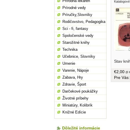
Prírodná lekáreň
Katalogové
Prírodné vedy
Príručky,Slovníky
Rodičovstvo, Pedagogika
Sci - fi, fantasy
Spoločenské vedy
Starožitné knihy
Technika
Učebnice, Slovníky
Stav kni
Umenie
Varenie, Nápoje
€2,00
(0 
Pre Vás
Zabava, Hry
Zdravie, Šport
Darčekové poukážky
Životné príbehy
Miniatúry, Kolibrík
Knižné Edície
Dôležité informácie