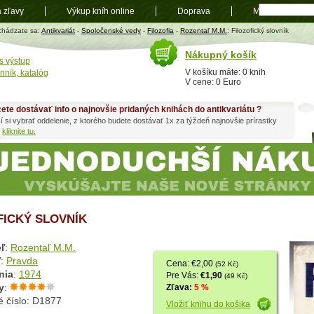
a zľavy
Výkup kníh online
Doprava
Mapa
t
chádzate sa:
Antikvariát
-
Spoločenské vedy
-
Filozofia
-
Rozentaľ M.M.
: Filozofický slovník
Nákupný košík
s výstup
V košíku máte: 0 knih
nník, katalóg
V cene: 0 Euro
ete dostávať info o najnovšie pridaných knihách do antikvariátu ?
í si vybrať oddelenie, z ktorého budete dostávať 1x za týždeň najnovšie prírastky
h
kliknite tu.
FICKÝ SLOVNÍK
ľ
:
Rozentaľ M.M.
ľ
:
Pravda
Cena: €2,00
(52 Kč)
nia
:
1974
Pre Vás:
€1,90
(49 Kč)
y
:
Zľava:
5 %
é číslo: D1877
Vložiť knihu do košika