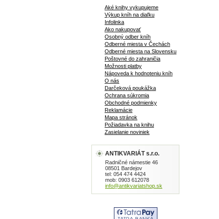
Aké knihy vykupujeme
Výkup kníh na diaľku
Infolinka
Ako nakupovať
Osobný odber kníh
Odberné miesta v Čechách
Odberné miesta na Slovensku
Poštovné do zahraničia
Možnosti platby
Nápoveda k hodnoteniu kníh
O nás
Darčeková poukážka
Ochrana súkromia
Obchodné podmienky
Reklamácie
Mapa stránok
Požiadavka na knihu
Zasielanie noviniek
ANTIKVARIÁT s.r.o.
Radničné námestie 46
08501 Bardejov
tel: 054 474 4424
mob: 0903 612078
info@antikvariatshop.sk