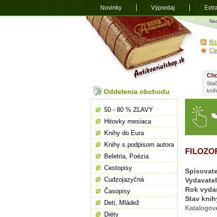
Novinky
Výpredaj
Extr
Antikvariá
Na
shop.sk
Rs
Ce
Chc
Stač
Oddelenia obchodu
kní
50 - 80 % ZĽAVY
Hitovky mesiaca
Knihy do Eura
Knihy s podpisom autora
FILOZO
Beletria, Poézia
Cestopisy
Spisovate
Cudzojazyčná
Vydavate
Rok vyda
Časopisy
Stav knih
Deti, Mládež
Katalogov
Diéty