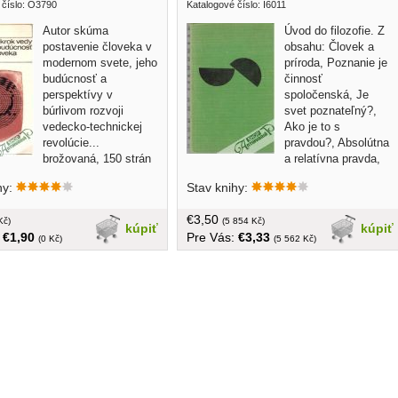
 číslo: O3790
Katalogové číslo: I6011
Autor skúma
Úvod do filozofie. Z
postavenie človeka v
obsahu: Človek a
modernom svete, jeho
príroda, Poznanie je
budúcnosť a
činnosť
perspektívy v
spoločenská, Je
búrlivom rozvoji
svet poznateľný?,
vedecko-technickej
Ako je to s
revolúcie...
pravdou?, Absolútna
brožovaná, 150 strán
a relatívna pravda,
atd... v češtine, bez obalu, tvrdá väzba,
hy:
Stav knihy:
360 strán
€3,50
Kč)
(5 854 Kč)
kúpiť
kúpiť
:
€1,90
Pre Vás:
€3,33
(0 Kč)
(5 562 Kč)