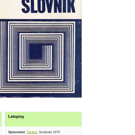
Letopisy
Spisovatel
:
Tacitus
, Svoboda 1975