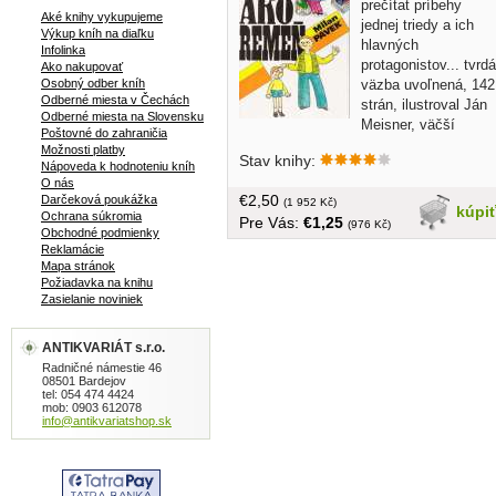
prečítat príbehy
Aké knihy vykupujeme
jednej triedy a ich
Výkup kníh na diaľku
hlavných
Infolinka
protagonistov... tvrdá
Ako nakupovať
väzba uvoľnená, 142
Osobný odber kníh
Odberné miesta v Čechách
strán, ilustroval Ján
Odberné miesta na Slovensku
Meisner, väčší
Poštovné do zahraničia
formát, zľava 10%
Možnosti platby
Stav knihy:
Nápoveda k hodnoteniu kníh
O nás
€2,50
Darčeková poukážka
(1 952 Kč)
kúpi
Ochrana súkromia
Pre Vás:
€1,25
(976 Kč)
Obchodné podmienky
Reklamácie
Mapa stránok
Požiadavka na knihu
Zasielanie noviniek
ANTIKVARIÁT s.r.o.
Radničné námestie 46
08501 Bardejov
tel: 054 474 4424
mob: 0903 612078
info@antikvariatshop.sk