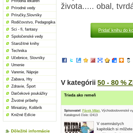
Prírodná lekáreň
života..... obal, tvr
Prírodné vedy
Príručky,Slovníky
Rodičovstvo, Pedagogika
Sci - fi, fantasy
Pridať knihu do k
Spoločenské vedy
Starožitné knihy
Technika
Učebnice, Slovníky
Umenie
Varenie, Nápoje
Zabava, Hry
V kategórii
50 - 80 % 
Zdravie, Šport
Darčekové poukážky
Trieda ako remeň
Životné príbehy
Miniatúry, Kolibrík
Spisovatel
:
Pávek Milan
, Východoslovenské v
Knižné Edície
Katalogové číslo: I2413
V osemnástych
kapitolách si môžete
Dôležité informácie