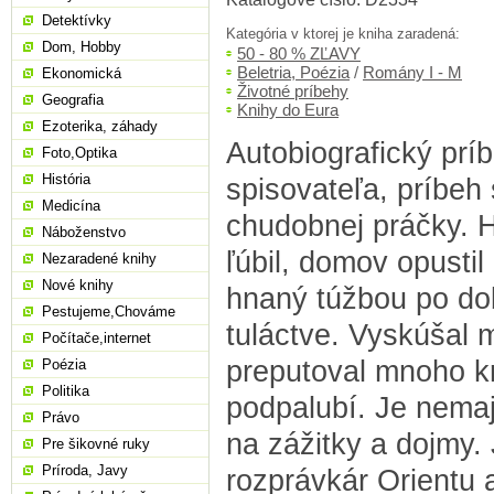
Detektívky
Kategória v ktorej je kniha zaradená:
Dom, Hobby
50 - 80 % ZĽAVY
Beletria, Poézia
/
Romány I - M
Ekonomická
Životné príbehy
Geografia
Knihy do Eura
Ezoterika, záhady
Autobiografický prí
Foto,Optika
História
spisovateľa, príbeh
Medicína
chudobnej práčky. 
Náboženstvo
ľúbil, domov opustil
Nezaradené knihy
Nové knihy
hnaný túžbou po do
Pestujeme,Chováme
tuláctve. Vyskúšal 
Počítače,internet
preputoval mnoho kr
Poézia
Politika
podpalubí. Je nemaj
Právo
na zážitky a dojmy.
Pre šikovné ruky
Príroda, Javy
rozprávkár Orientu 