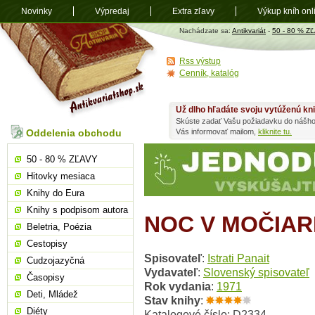
Novinky
Výpredaj
Extra zľavy
Výkup kníh onl
Antikvariát
Nachádzate sa:
Antikvariát
-
50 - 80 % Z
shop.sk
Rss výstup
Cenník, katalóg
Už dlho hľadáte svoju vytúženú kn
Skúste zadať Vašu požiadavku do nášho
Oddelenia obchodu
Vás informovať mailom,
kliknite tu.
50 - 80 % ZĽAVY
Hitovky mesiaca
Knihy do Eura
Knihy s podpisom autora
NOC V MOČIAR
Beletria, Poézia
Cestopisy
Spisovateľ
:
Istrati Panait
Cudzojazyčná
Vydavateľ
:
Slovenský spisovateľ
Časopisy
Rok vydania
:
1971
Deti, Mládež
Stav knihy
:
Diéty
Katalogové číslo: D2334