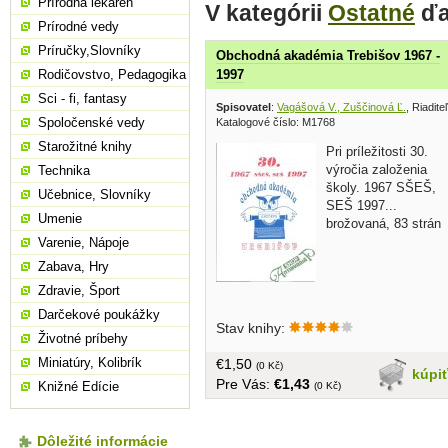
Prírodná lekáreň
V kategórii
Ostatné
ďa
Prírodné vedy
Príručky,Slovníky
Obchodná akadémia Trebišov 1967 -
Rodičovstvo, Pedagogika
1997
Sci - fi, fantasy
Spisovatel
:
Vagášová V., Zuščinová Ľ.
, Riadit
Spoločenské vedy
Katalogové číslo: M1768
Starožitné knihy
Pri príležitosti 30.
výročia založenia
Technika
školy. 1967 SŠEŠ,
Učebnice, Slovníky
SEŠ 1997...
Umenie
brožovaná, 83 strán
Varenie, Nápoje
Zabava, Hry
Zdravie, Šport
Darčekové poukážky
Stav knihy:
Životné príbehy
Miniatúry, Kolibrík
€1,50
(0 Kč)
kúpi
Pre Vás:
€1,43
Knižné Edície
(0 Kč)
Dôležité informácie