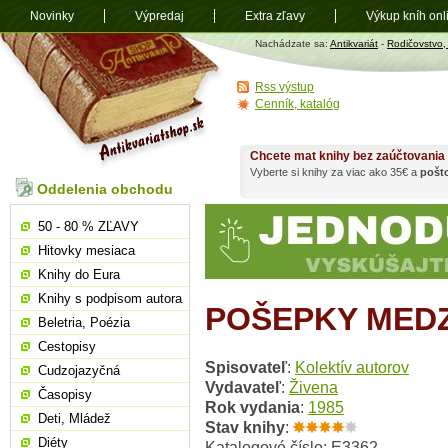
Novinky
Výpredaj
Extra zľavy
Výkup kníh onl
Antikvariát
Nachádzate sa:
Antikvariát
-
Rodičovstvo
shop.sk
Rss výstup
Cenník, katalóg
Chcete mat knihy bez zaúčtovania
Vyberte si knihy za viac ako 35€ a
pošt
Oddelenia obchodu
50 - 80 % ZĽAVY
Hitovky mesiaca
Knihy do Eura
Knihy s podpisom autora
POŠEPKY MEDZ
Beletria, Poézia
Cestopisy
Spisovateľ
:
Kolektív autorov
Cudzojazyčná
Vydavateľ
:
Živena
Časopisy
Rok vydania
:
1985
Deti, Mládež
Stav knihy
:
Diéty
Katalogové číslo: E3362