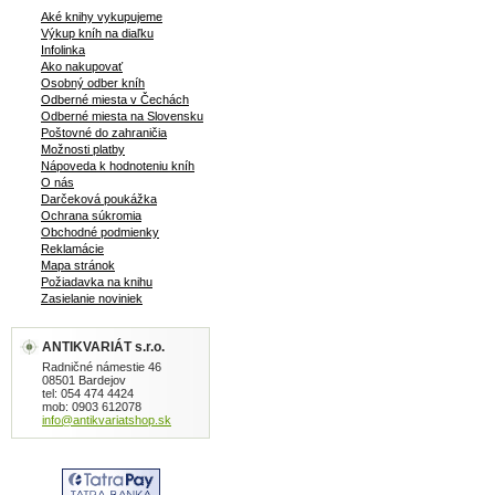
Aké knihy vykupujeme
Výkup kníh na diaľku
Infolinka
Ako nakupovať
Osobný odber kníh
Odberné miesta v Čechách
Odberné miesta na Slovensku
Poštovné do zahraničia
Možnosti platby
Nápoveda k hodnoteniu kníh
O nás
Darčeková poukážka
Ochrana súkromia
Obchodné podmienky
Reklamácie
Mapa stránok
Požiadavka na knihu
Zasielanie noviniek
ANTIKVARIÁT s.r.o.
Radničné námestie 46
08501 Bardejov
tel: 054 474 4424
mob: 0903 612078
info@antikvariatshop.sk