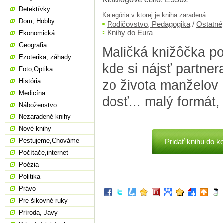
Detektívky
Kategória v ktorej je kniha zaradená:
Dom, Hobby
Rodičovstvo, Pedagogika
/
Ostatné
Knihy do Eura
Ekonomická
Geografia
Maličká knižôčka po
Ezoterika, záhady
kde si nájsť partner
Foto,Optika
História
zo života manželov 
Medicína
dosť... malý formát,
Náboženstvo
Nezaradené knihy
Nové knihy
Pestujeme,Chováme
Pridať knihu do k
Počítače,internet
Poézia
Politika
Právo
Pre šikovné ruky
Príroda, Javy