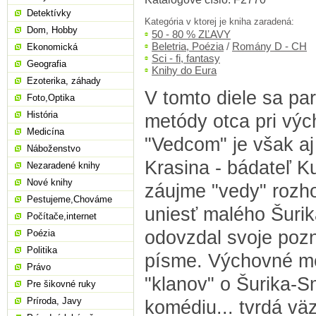
Detektívky
Kategória v ktorej je kniha zaradená:
Dom, Hobby
50 - 80 % ZĽAVY
Beletria, Poézia
/
Romány D - CH
Ekonomická
Sci - fi, fantasy
Geografia
Knihy do Eura
Ezoterika, záhady
V tomto diele sa pa
Foto,Optika
História
metódy otca pri výc
Medicína
"Vedcom" je však aj
Náboženstvo
Krasina - bádateľ K
Nezaradené knihy
Nové knihy
záujme "vedy" rozho
Pestujeme,Chováme
uniesť malého Šuri
Počítače,internet
odovzdal svoje poz
Poézia
Politika
písme. Výchovné me
Právo
"klanov" o Šurika-Sm
Pre šikovné ruky
Príroda, Javy
komédiu... tvrdá väz