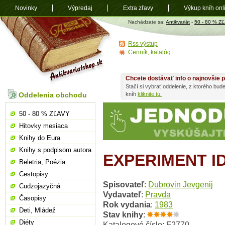
Novinky
Výpredaj
Extra zľavy
Výkup kníh onl
Antikvariát
Nachádzate sa:
Antikvariát
-
50 - 80 % Z
shop.sk
Rss výstup
Cenník, katalóg
Chcete dostávať info o najnovšie p
Stačí si vybrať oddelenie, z ktorého bud
Oddelenia obchodu
kníh
kliknite tu.
50 - 80 % ZĽAVY
Hitovky mesiaca
Knihy do Eura
Knihy s podpisom autora
EXPERIMENT I
Beletria, Poézia
Cestopisy
Spisovateľ
:
Dubrovin Jevgenij
Cudzojazyčná
Vydavateľ
:
Pravda
Časopisy
Rok vydania
:
1983
Deti, Mládež
Stav knihy
:
Diéty
Katalogové číslo: F2770