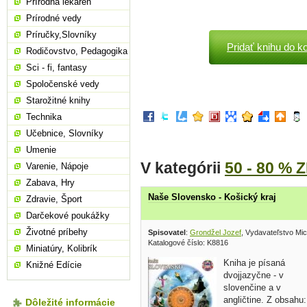
Prírodná lekáreň
Prírodné vedy
Príručky,Slovníky
Pridať knihu do k
Rodičovstvo, Pedagogika
Sci - fi, fantasy
Spoločenské vedy
Starožitné knihy
Technika
Učebnice, Slovníky
Umenie
V kategórii
50 - 80 % 
Varenie, Nápoje
Zabava, Hry
Naše Slovensko - Košický kraj
Zdravie, Šport
Darčekové poukážky
Životné príbehy
Spisovatel
:
Grondžel Jozef
, Vydavateľstvo Mi
Katalogové číslo: K8816
Miniatúry, Kolibrík
Kniha je písaná
Knižné Edície
dvojjazyčne - v
slovenčine a v
angličtine. Z obsahu:
Dôležité informácie