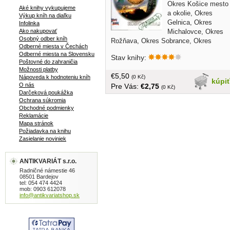
Okres Košice mesto
Aké knihy vykupujeme
a okolie, Okres
Výkup kníh na diaľku
Gelnica, Okres
Infolinka
Michalovce, Okres
Ako nakupovať
Osobný odber kníh
Rožňava, Okres Sobrance, Okres
Odberné miesta v Čechách
Spišská Nová Ves, a Okres Trebišov...
Odberné miesta na Slovensku
Stav knihy:
tvrdá väzba, veľký formát, 95 strán
Poštovné do zahraničia
Možnosti platby
€5,50
(0 Kč)
Nápoveda k hodnoteniu kníh
kúpi
O nás
Pre Vás:
€2,75
(0 Kč)
Darčeková poukážka
Ochrana súkromia
Obchodné podmienky
Reklamácie
Mapa stránok
Požiadavka na knihu
Zasielanie noviniek
ANTIKVARIÁT s.r.o.
Radničné námestie 46
08501 Bardejov
tel: 054 474 4424
mob: 0903 612078
info@antikvariatshop.sk