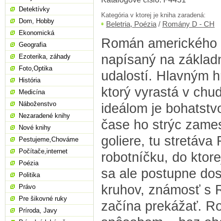
Detektívky
Kategória v ktorej je kniha zaradená:
Dom, Hobby
Beletria, Poézia
/
Romány D - CH
Ekonomická
Román amerického s
Geografia
napísaný na základ
Ezoterika, záhady
Foto,Optika
udalostí. Hlavným h
História
ktorý vyrastá v chu
Medicína
Náboženstvo
ideálom je bohatstv
Nezaradené knihy
čase ho strýc zames
Nové knihy
goliere, tu stretáva
Pestujeme,Chováme
Počítače,internet
robotníčku, do ktore
Poézia
sa ale postupne dos
Politika
kruhov, známosť s 
Právo
Pre šikovné ruky
začína prekážať. R
Príroda, Javy