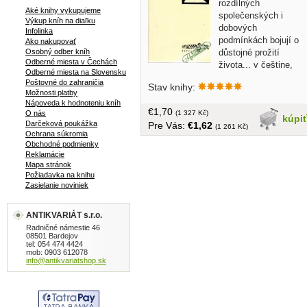
rozdílných
Aké knihy vykupujeme
společenských i
Výkup kníh na diaľku
dobových
Infolinka
podmínkách bojují o
Ako nakupovať
důstojné prožití
Osobný odber kníh
Odberné miesta v Čechách
života... v češtine,
Odberné miesta na Slovensku
obal, tvrdá väzba, 327 strán
Poštovné do zahraničia
Stav knihy:
Možnosti platby
Nápoveda k hodnoteniu kníh
€1,70
(1 327 Kč)
O nás
kúpi
Darčeková poukážka
Pre Vás:
€1,62
(1 261 Kč)
Ochrana súkromia
Obchodné podmienky
Reklamácie
Mapa stránok
Požiadavka na knihu
Zasielanie noviniek
ANTIKVARIÁT s.r.o.
Radničné námestie 46
08501 Bardejov
tel: 054 474 4424
mob: 0903 612078
info@antikvariatshop.sk