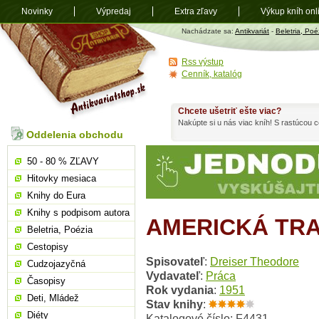
Novinky
Výpredaj
Extra zľavy
Výkup kníh onl
Antikvariát
Nachádzate sa:
Antikvariát
-
Beletria, Poé
shop.sk
Rss výstup
Cenník, katalóg
Chcete ušetriť ešte viac?
Nakúpte si u nás viac kníh! S rastúcou
Oddelenia obchodu
50 - 80 % ZĽAVY
Hitovky mesiaca
Knihy do Eura
Knihy s podpisom autora
AMERICKÁ TR
Beletria, Poézia
Cestopisy
Spisovateľ
:
Dreiser Theodore
Cudzojazyčná
Vydavateľ
:
Práca
Časopisy
Rok vydania
:
1951
Deti, Mládež
Stav knihy
:
Diéty
Katalogové číslo: F4431