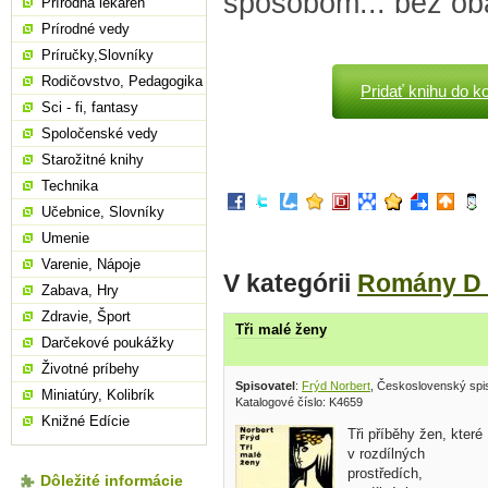
spôsobom... bez oba
Prírodná lekáreň
Prírodné vedy
Príručky,Slovníky
Rodičovstvo, Pedagogika
Pridať knihu do k
Sci - fi, fantasy
Spoločenské vedy
Starožitné knihy
Technika
Učebnice, Slovníky
Umenie
Varenie, Nápoje
V kategórii
Romány D 
Zabava, Hry
Zdravie, Šport
Tři malé ženy
Darčekové poukážky
Životné príbehy
Spisovatel
:
Frýd Norbert
, Československý spi
Miniatúry, Kolibrík
Katalogové číslo: K4659
Knižné Edície
Tři příběhy žen, které
v rozdílných
prostředích,
Dôležité informácie