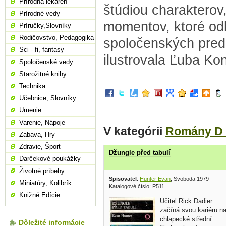
Prírodná lekáreň
štúdiou charakterov
Prírodné vedy
momentov, ktoré od
Príručky,Slovníky
Rodičovstvo, Pedagogika
spoločenských preds
Sci - fi, fantasy
ilustrovala Ľuba Ko
Spoločenské vedy
Starožitné knihy
Technika
Učebnice, Slovníky
Umenie
Varenie, Nápoje
V kategórii
Romány D 
Zabava, Hry
Zdravie, Šport
Džungle před tabulí
Darčekové poukážky
Životné príbehy
Spisovatel
:
Hunter Evan
, Svoboda 1979
Miniatúry, Kolibrík
Katalogové číslo: P511
Knižné Edície
Učitel Rick Dadier
začíná svou kariéru n
chlapecké střední
Dôležité informácie