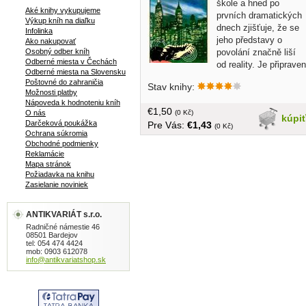
škole a hned po
Aké knihy vykupujeme
prvních dramatických
Výkup kníh na diaľku
dnech zjišťuje, že se
Infolinka
jeho představy o
Ako nakupovať
povolání značně liší
Osobný odber kníh
Odberné miesta v Čechách
od reality. Je připraven
Odberné miesta na Slovensku
vyzkoušet vše, aby pronikl ke svým
Poštovné do zahraničia
Stav knihy:
žákům, od kterých se nakonec
Možnosti platby
překvapivě dočká mnohem
Nápoveda k hodnoteniu kníh
€1,50
opravdějších lidských reakcí... v
(0 Kč)
O nás
kúpi
Darčeková poukážka
Pre Vás:
€1,43
češtine, obal, tvrdá väzba, 360 strán,
(0 Kč)
Ochrana súkromia
Obchodné podmienky
Reklamácie
Mapa stránok
Požiadavka na knihu
Zasielanie noviniek
ANTIKVARIÁT s.r.o.
Radničné námestie 46
08501 Bardejov
tel: 054 474 4424
mob: 0903 612078
info@antikvariatshop.sk