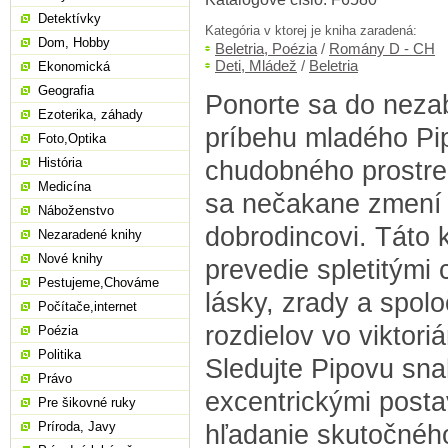
Detektívky
Kategória v ktorej je kniha zaradená:
Dom, Hobby
Beletria, Poézia
/
Romány D - CH
Deti, Mládež
/
Beletria
Ekonomická
Geografia
Ponorte sa do neza
Ezoterika, záhady
príbehu mladého Pip
Foto,Optika
História
chudobného prostred
Medicína
sa nečakane zmení
Náboženstvo
dobrodincovi. Táto 
Nezaradené knihy
Nové knihy
prevedie spletitými 
Pestujeme,Chováme
lásky, zrady a spol
Počítače,internet
rozdielov vo viktor
Poézia
Politika
Sledujte Pipovu snah
Právo
excentrickými posta
Pre šikovné ruky
Príroda, Javy
hľadanie skutočného 