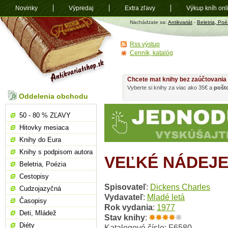
Novinky
Výpredaj
Extra zľavy
Výkup kníh onl
Antikvariát
Nachádzate sa:
Antikvariát
-
Beletria, Poé
shop.sk
Rss výstup
Cenník, katalóg
Chcete mat knihy bez zaúčtovania
Vyberte si knihy za viac ako 35€ a
pošt
Oddelenia obchodu
50 - 80 % ZĽAVY
Hitovky mesiaca
Knihy do Eura
Knihy s podpisom autora
VEĽKÉ NÁDEJ
Beletria, Poézia
Cestopisy
Spisovateľ
:
Dickens Charles
Cudzojazyčná
Vydavateľ
:
Mladé letá
Časopisy
Rok vydania
:
1977
Deti, Mládež
Stav knihy
:
Diéty
Katalogové číslo: F6580