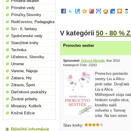
Prírodná lekáreň
Prírodné vedy
Príručky,Slovníky
Rodičovstvo, Pedagogika
Sci - fi, fantasy
V kategórii
50 - 80 % 
Spoločenské vedy
Starožitné knihy
Proroctvo sestier
Technika
Učebnice, Slovníky
Spisovatel
:
Zinková Michelle
, Ikar 2010
Umenie
Katalogové číslo: J1163
Varenie, Nápoje
Proroctvo postavilo
Zabava, Hry
sestry Liu a Alicu
proti sebe. Dvojčatá
Zdravie, Šport
Lia a Alica
Darčekové poukážky
Milthorpové stoja na
Životné príbehy
hrobom svojho otca,
ktorého našli
Miniatúry, Kolibrík
mŕtveho v Temnej
Knižné Edície
izbe. Na tom istom
mieste, za podobne záhadných
Stav knihy:
okolností pred rokmi umrela aj ich
Dôležité informácie