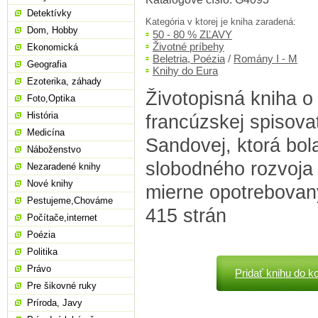
Detektívky
Kategória v ktorej je kniha zaradená:
Dom, Hobby
50 - 80 % ZĽAVY
Životné príbehy
Ekonomická
Beletria, Poézia
/
Romány I - M
Geografia
Knihy do Eura
Ezoterika, záhady
Životopisná kniha o
Foto,Optika
História
francúzskej spisov
Medicína
Sandovej, ktorá bo
Náboženstvo
slobodného rozvoja 
Nezaradené knihy
Nové knihy
mierne opotrebovaný
Pestujeme,Chováme
415 strán
Počítače,internet
Poézia
Politika
Právo
Pridať knihu do k
Pre šikovné ruky
Príroda, Javy