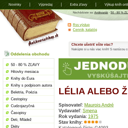
Novinky
Výpredaj
Extra zľavy
Výkup kníh onl
Antikvariát
Nachádzate sa:
Antikvariát
-
50 - 80 % Z
shop.sk
Rss výstup
Cenník, katalóg
Chcete ušetriť ešte viac?
Nakúpte si u nás viac kníh! S rastúcou
Oddelenia obchodu
50 - 80 % ZĽAVY
Hitovky mesiaca
Knihy do Eura
Knihy s podpisom autora
LÉLIA ALEBO 
Beletria, Poézia
Cestopisy
Spisovateľ
:
Maurois André
Cudzojazyčná
Vydavateľ
:
Smena
Časopisy
Rok vydania
:
1975
Deti, Mládež
Stav knihy
:
Diéty
Katalogové číslo: G4093