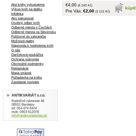
matka. Hoci sú dievčatá napohľad
€4,00
Aké knihy vykupujeme
rovnaké, povahovo je každá iná.... tvrd
(6 245 Kč)
kúpi
Výkup kníh na diaľku
Pre Vás:
€2,00
väzba, obal, 295 strán
(3 122 Kč)
Infolinka
Ako nakupovať
Osobný odber kníh
Odberné miesta v Čechách
Odberné miesta na Slovensku
Poštovné do zahraničia
Možnosti platby
Nápoveda k hodnoteniu kníh
O nás
Darčeková poukážka
Ochrana súkromia
Obchodné podmienky
Reklamácie
Mapa stránok
Požiadavka na knihu
Zasielanie noviniek
ANTIKVARIÁT s.r.o.
Radničné námestie 46
08501 Bardejov
tel: 054 474 4424
mob: 0903 612078
info@antikvariatshop.sk