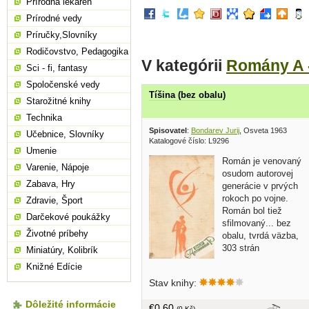
Prírodná lekáreň
Prírodné vedy
Príručky,Slovníky
Rodičovstvo, Pedagogika
V kategórii
Romány A 
Sci - fi, fantasy
Spoločenské vedy
Tíšina (bez obalu)
Starožitné knihy
Technika
Spisovatel
:
Bondarev Jurij
, Osveta 1963
Učebnice, Slovníky
Katalogové číslo: L9296
Umenie
Román je venovaný
Varenie, Nápoje
osudom autorovej
Zabava, Hry
generácie v prvých
rokoch po vojne.
Zdravie, Šport
Román bol tiež
Darčekové poukážky
sfilmovaný... bez
Životné príbehy
obalu, tvrdá väzba,
303 strán
Miniatúry, Kolibrík
Knižné Edície
Stav knihy:
Dôležité informácie
€0,60
(0 Kč)