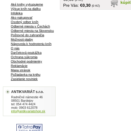
kúpi
Aké knihy vykupujeme
Pre Vás:
€0,30
(0 Kč)
Výkup kníh na diaľku
Infolinka
Ako nakupovať
Osobný odber kníh
Odberné miesta v Čechách
Odberné miesta na Slovensku
Poštovné do zahraničia
Možnosti platby
Nápoveda k hodnoteniu kníh
O nás
Darčeková poukážka
Ochrana súkromia
Obchodné podmienky
Reklamácie
Mapa stránok
Požiadavka na knihu
Zasielanie noviniek
ANTIKVARIÁT s.r.o.
Radničné námestie 46
08501 Bardejov
tel: 054 474 4424
mob: 0903 612078
info@antikvariatshop.sk