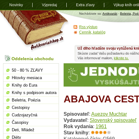
Novinky
Výpredaj
Extra zľavy
Výkup kníh onl
Antikvariát
Nachádzate sa:
Antikvariát
-
Beletria, Poé
shop.sk
Rss výstup
Cenník, katalóg
Už dlho hľadáte svoju vytúženú kn
Skúste zadať Vašu požiadavku do nášho
Oddelenia obchodu
Vás informovať mailom,
kliknite tu.
50 - 80 % ZĽAVY
Hitovky mesiaca
Knihy do Eura
Knihy s podpisom autora
ABAJOVA CES
Beletria, Poézia
Cestopisy
Spisovateľ
:
Auezov Muchtar
Cudzojazyčná
Vydavateľ
:
Slovenský spisovateľ
Časopisy
Rok vydania
:
1961
Deti, Mládež
Stav knihy
:
Diéty
Katalogové číslo: G569