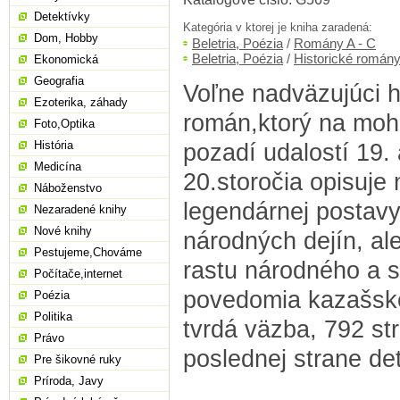
Detektívky
Kategória v ktorej je kniha zaradená:
Dom, Hobby
Beletria, Poézia
/
Romány A - C
Beletria, Poézia
/
Historické román
Ekonomická
Geografia
Voľne nadväzujúci h
Ezoterika, záhady
román,ktorý na moh
Foto,Optika
História
pozadí udalostí 19. 
Medicína
20.storočia opisuje
Náboženstvo
legendárnej postav
Nezaradené knihy
Nové knihy
národných dejín, al
Pestujeme,Chováme
rastu národného a 
Počítače,internet
povedomia kazašské
Poézia
Politika
tvrdá väzba, 792 str
Právo
poslednej strane de
Pre šikovné ruky
Príroda, Javy