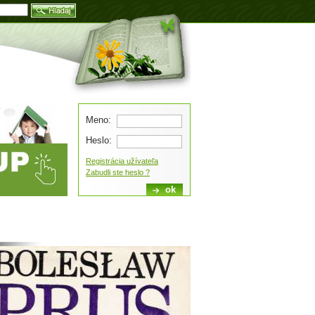
Blog
Meno:
Heslo:
Registrácia užívateľa
Zabudli ste heslo ?