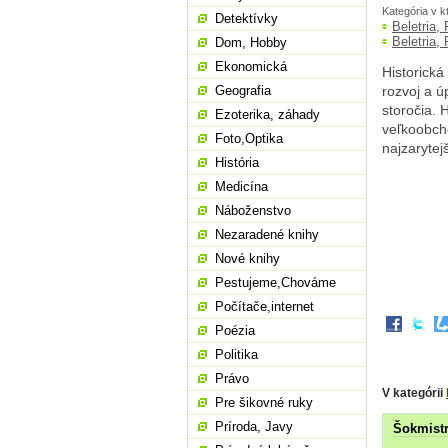
Kategória v k
Detektívky
Beletria,
Beletria,
Dom, Hobby
Ekonomická
Historická
Geografia
rozvoj a ú
storočia. 
Ezoterika, záhady
veľkoobcho
Foto,Optika
najzarytej
História
Medicína
Náboženstvo
Nezaradené knihy
Nové knihy
Pestujeme,Chováme
Počítače,internet
Poézia
Politika
Právo
V kategórii
Pre šikovné ruky
Príroda, Javy
Šokmist