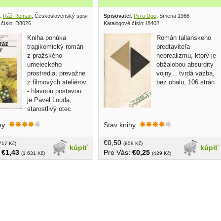
:
Ráž Roman
, Československý spisovatel 1990
Spisovatel
:
Pirro Ugo
, Smena 1966
 číslo: D8026
Katalogové číslo: I8402
Kniha ponúka
Román talianskeho
tragikomický román
predtaviteľa
z pražského
neorealizmu, ktorý je
umeleckého
obžalobou absurdity
prostredia, prevažne
vojny... tvrdá väzba,
z filmových ateliérov
bez obalu, 106 strán
- hlavnou postavou
je Pavel Louda,
starostlivý otec
alebo obetavý
hy:
Stav knihy:
 Román je akousi sondou do
kých vzťahov... obal, tvrdá
€0,50
0 strán
717 Kč)
(859 Kč)
kúpiť
kúpiť
:
€1,43
Pre Vás:
€0,25
(1 631 Kč)
(429 Kč)