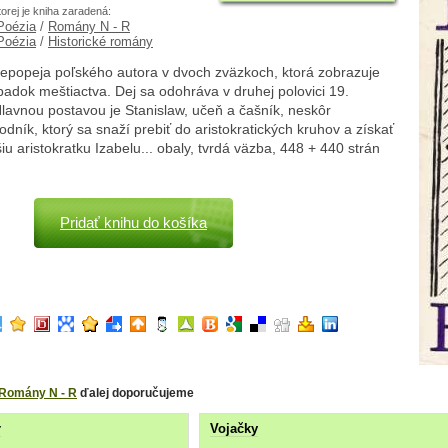
torej je kniha zaradená:
 Poézia
/
Romány N - R
 Poézia
/
Historické romány
 epopeja poľského autora v dvoch zväzkoch, ktorá zobrazuje
padok meštiactva. Dej sa odohráva v druhej polovici 19.
Hlavnou postavou je Stanislaw, učeň a čašník, neskôr
dník, ktorý sa snaží prebiť do aristokratických kruhov a získať
šiu aristokratku Izabelu... obaly, tvrdá väzba, 448 + 440 strán
Pridať knihu do košíka
Romány N - R
ďalej doporučujeme
r
Vojačky