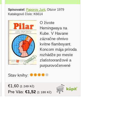
Spisovatel
:
Paporov Jurij
, Obzor 1979
Katalogové číslo: K6614
O živote
Hemingwaya na
Kube. V Havane
zázračne ohnivo
kvitne flamboyant.
Koncom mája príroda
rozhádže po meste
zlatistooranžové a
purpurovočervené
sýte škvrny. Pod závanmi brízy šľahajú
Stav knihy:
kvety flamboyantu v zelených korunách
ako jazyky plameňa a podobné
€1,60
velikánskym hasnúcim iskrám padajú
(1 249 Kč)
kúpiť
Pre Vás:
€1,52
pod nohy chodcov... obal, tvrdá väzba,
(1 186 Kč)
255 strán