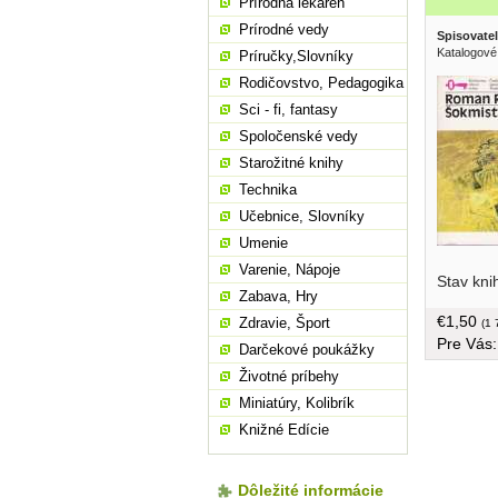
Prírodná lekáreň
Prírodné vedy
Spisovatel
Katalogové
Príručky,Slovníky
Rodičovstvo, Pedagogika
Sci - fi, fantasy
Spoločenské vedy
Starožitné knihy
Technika
Učebnice, Slovníky
Umenie
Varenie, Nápoje
Stav kni
milenec?
Zabava, Hry
medziľuds
€1,50
Zdravie, Šport
väzba, 40
(1 
Pre Vás
Darčekové poukážky
Životné príbehy
Miniatúry, Kolibrík
Knižné Edície
Dôležité informácie