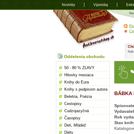
Novinky
Výpredaj
Extr
Antikvariá
Na
shop.sk
Rs
Ce
Chc
Nakú
Oddelenia obchodu
50 - 80 % ZĽAVY
Hitovky mesiaca
Knihy do Eura
Knihy s podpisom autora
BÁBKA I-
Beletria, Poézia
Cestopisy
Spisovate
Cudzojazyčná
Vydavate
Rok vyda
Časopisy
Stav knih
Deti, Mládež
Katalogov
Diéty