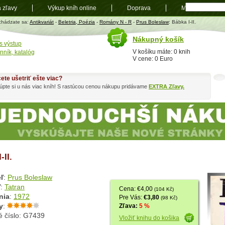
a zľavy
Výkup kníh online
Doprava
Mapa
t
chádzate sa:
Antikvariát
-
Beletria, Poézia
-
Romány N - R
-
Prus Boleslaw
: Bábka I-II.
Nákupný košík
s výstup
V košíku máte: 0 knih
nník, katalóg
V cene: 0 Euro
ete ušetriť ešte viac?
pte si u nás viac kníh! S rastúcou cenou nákupu pridávame
EXTRA Zľavy.
II.
ľ
:
Prus Boleslaw
ľ
:
Tatran
Cena: €4,00
(104 Kč)
nia
:
1972
Pre Vás:
€3,80
(98 Kč)
y
:
Zľava:
5 %
é číslo: G7439
Vložiť knihu do košika