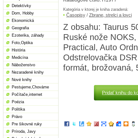
Detektívky
Kategória v ktorej je kniha zaradená:
Dom, Hobby
Časopisy
/
Zbrane, strelci a lovci
Ekonomická
Z obsahu: Taurus 50
Geografia
Ruské nože NOKS, 
Ezoterika, záhady
Foto,Optika
Practical, Auto Ord
História
Odstrelovačka DSR 
Medicína
Náboženstvo
formát, brožovaná, 
Nezaradené knihy
Nové knihy
Pestujeme,Chováme
Pridať knihu do k
Počítače,internet
Poézia
Politika
Právo
Pre šikovné ruky
Príroda, Javy