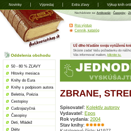
Novinky
Výpredaj
Extra zľavy
Výkup kníh onl
Antikvariát
Nachádzate sa:
Antikvariát
-
Časopisy
-
Zb
shop.sk
Rss výstup
Cenník, katalóg
Už dlho hľadáte svoju vytúženú kn
Skúste zadať Vašu požiadavku do nášho
Oddelenia obchodu
Vás informovať mailom,
kliknite tu.
50 - 80 % ZĽAVY
Hitovky mesiaca
Knihy do Eura
Knihy s podpisom autora
ZBRANE, STREL
Beletria, Poézia
Cestopisy
Spisovateľ
:
Kolektív autorov
Cudzojazyčná
Vydavateľ
:
Epos
Časopisy
Rok vydania
:
2004
Deti, Mládež
Stav knihy
:
Diéty
Katalogové číslo: H1977