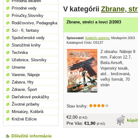
Prírodná lekáreň
V kategórii
Zbrane, str
Prírodné vedy
Príručky,Slovníky
Zbrane, strelci a lovci 2/2003
Rodičovstvo, Pedagogika
Sci - fi, fantasy
Spoločenské vedy
Spisovatel
:
Kolektív autorov
, Mediaprint 2003
Katalogové číslo: O5137
Starožitné knihy
Z obsahu: Náboje 9
Technika
mm, Falcon 12,7,
Učebnice, Slovníky
Beita Airsoft,
Umenie
Vojenský tesák,
atd... brožovaná,
Varenie, Nápoje
veľký formát, 70
Zabava, Hry
strán
Zdravie, Šport
Darčekové poukážky
Životné príbehy
Stav knihy:
Miniatúry, Kolibrík
€2,00
(0 Kč)
Knižné Edície
kúpi
Pre Vás:
€1,90
(0 Kč)
Dôležité informácie