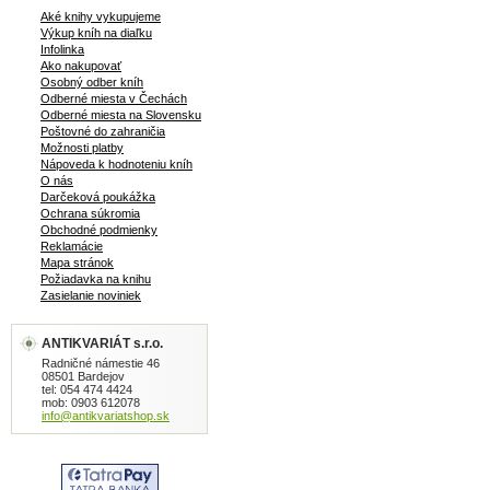
Aké knihy vykupujeme
Výkup kníh na diaľku
Infolinka
Ako nakupovať
Osobný odber kníh
Odberné miesta v Čechách
Odberné miesta na Slovensku
Poštovné do zahraničia
Možnosti platby
Nápoveda k hodnoteniu kníh
O nás
Darčeková poukážka
Ochrana súkromia
Obchodné podmienky
Reklamácie
Mapa stránok
Požiadavka na knihu
Zasielanie noviniek
ANTIKVARIÁT s.r.o.
Radničné námestie 46
08501 Bardejov
tel: 054 474 4424
mob: 0903 612078
info@antikvariatshop.sk