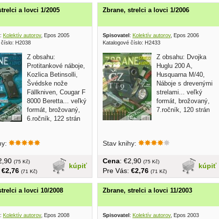
trelci a lovci 1/2005
Zbrane, strelci a lovci 1/2006
:
Kolektív autorov
, Epos 2005
Spisovatel
:
Kolektív autorov
, Epos 2006
 číslo: H2038
Katalogové číslo: H2433
Z obsahu:
Z obsahu: Dvojka
Protitankové náboje,
Huglu 200 A,
Kozlica Betinsolli,
Husquarna M/40,
Švédske nože
Náboje s drevenými
Fällkniven, Cougar F
strelami... veľký
8000 Beretta... veľký
formát, brožovaný,
formát, brožovaný,
7.ročník, 120 strán
6.ročník, 122 strán
hy:
Stav knihy:
€2,90
Cena
: €2,90
(75 Kč)
(75 Kč)
kúpiť
kúpiť
:
€2,76
Pre Vás:
€2,76
(71 Kč)
(71 Kč)
trelci a lovci 10/2008
Zbrane, strelci a lovci 11/2003
:
Kolektív autorov
, Epos 2008
Spisovatel
:
Kolektív autorov
, Epos 2003