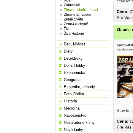
XB1
Stav kni
Záhradkár
Zbrane, strelci a lovci
Cena
: 
Zbraně & náboje
Pre Vás
Země Světa
Žena&kuchyně
Živa
Zbrane, s
Živá Historie
Deti, Mládež
Spisovatel
Katalogové
Diéty
Detektívky
Dom, Hobby
Ekonomická
Geografia
Ezoterika, záhady
Foto,Optika
História
Medicína
Stav kni
Náboženstvo
Cena
: 
Nezaradené knihy
Pre Vás
Nové knihy