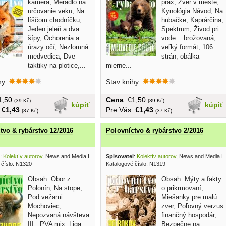
kamera, Meradlo na
prax, Zver v meste,
určovanie veku, Na
Kynológia Návod, Na
líščom chodníčku,
hubačke, Kaprárčina,
Jeden jeleň a dva
Spektrum, Živod pri
šípy, Ochorenia a
vode... brožovaná,
úrazy očí, Nezlomná
veľký formát, 106
medvedica, Dve
strán, obálka
taktiky na plotice,...
mierne...
hy:
Stav knihy:
€1,50
Cena
: €1,50
(39 Kč)
(39 Kč)
kúpiť
kúpiť
:
€1,43
Pre Vás:
€1,43
(37 Kč)
(37 Kč)
tvo & rybárstvo 12/2016
Poľovníctvo & rybárstvo 2/2016
:
Kolektív autorov
, News and Media Holding 2016
Spisovatel
:
Kolektív autorov
, News and Media H
 číslo: N1320
Katalogové číslo: N1319
Obsah: Obor z
Obsah: Mýty a fakty
Polonín, Na stope,
o prikrmovaní,
Pod vežami
Miešanky pre malú
Mochoviec,
zver, Poľovný verzus
Nepozvaná návšteva
finančný hospodár,
III., PVA mix, Liga
Bezpečne na