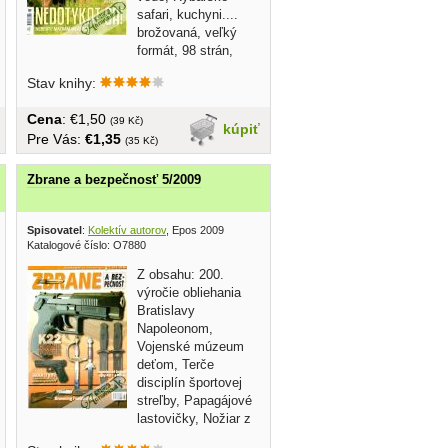
safari, kuchyni....
brožovaná, veľký
formát, 98 strán,
obálka...
Stav knihy:
Cena
: €1,50
(39 Kč)
kúpiť
Pre Vás:
€1,35
(35 Kč)
Zbrane a bezpečnosť 5/2009
Spisovatel
:
Kolektív autorov
, Epos 2009
Katalogové číslo: O7880
Z obsahu: 200.
výročie obliehania
Bratislavy
Napoleonom,
Vojenské múzeum
deťom, Terče
disciplín športovej
streľby, Papagájové
lastovičky, Nožiar z
Trenčína, atd......