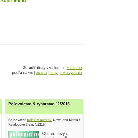
kúpiť knihu
Zoradiť tituly
vzostupne |
zostupne
podľa
názvu |
autora
|
ceny
|
roku vydania
Poľovníctvo & rybárstvo 11/2016
olding 2016
Spisovatel
:
Kolektív autorov
, News and Media Holding 2016
Katalogové číslo: N1316
Obsah: Lovy s