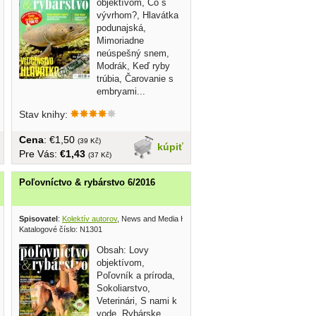
objektívom, Čo s
vývrhom?, Hlavátka
podunajská,
Mimoriadne
neúspešný snem,
Modrák, Keď ryby
trúbia, Čarovanie s
embryami...
brožovaná, veľký formát,...
Stav knihy:
Cena
: €1,50
(39 Kč)
kúpiť
Pre Vás:
€1,43
(37 Kč)
Poľovníctvo & rybárstvo 6/2016
olding 2016
Spisovatel
:
Kolektív autorov
, News and Media Holding 2016
Katalogové číslo: N1301
Obsah: Lovy
objektívom,
Poľovník a príroda,
Sokoliarstvo,
Veterinári, S nami k
vode, Rybárske