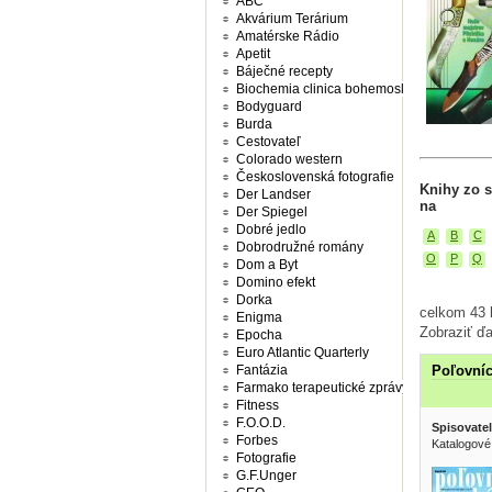
ABC
Akvárium Terárium
Amatérske Rádio
Apetit
Báječné recepty
Biochemia clinica bohemoslovaca
Bodyguard
Burda
Cestovateľ
Colorado western
Československá fotografie
Knihy zo s
Der Landser
na
Der Spiegel
Dobré jedlo
A
B
C
Dobrodružné romány
O
P
Q
Dom a Byt
Domino efekt
Dorka
celkom 43 k
Enigma
Zobraziť ďa
Epocha
Euro Atlantic Quarterly
Fantázia
Poľovníc
Farmako terapeutické zprávy
Fitness
F.O.O.D.
Spisovatel
Forbes
Katalogové
Fotografie
G.F.Unger