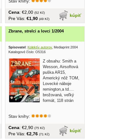
Stav knihy:
Cena
: €2,00
(52 Kč)
kúpiť
Pre Vás:
€1,90
(49 Kč)
Zbrane, strelci a lovci 1/2004
Spisovatel
:
Kolektív autorov
, Mediaprint 2004
Katalogové číslo: O5316
Z obsahu: Smith a
Wesson, Airsoftová
puška AR15,
Americký nôž TOM,
Lovecké náboje
remington,a td....
brožovaná, veľký
formát, 118 strán
Stav knihy:
Cena
: €2,90
(75 Kč)
kúpiť
Pre Vás:
€2,76
(71 Kč)