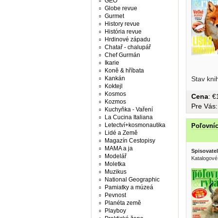
GEO
Globe revue
Gurmet
History revue
História revue
Hrdinové západu
Chatař - chalupář
Chef Gurmán
Ikarie
Koně & hříbata
Stav kni
Kankán
Koktejl
Kosmos
Cena
: 
Kozmos
Pre Vás
Kuchyňka - Vaření
La Cucina Italiana
Letectví+kosmonautika
Poľovníc
Lidé a Země
Magazín Cestopisy
MAMA a ja
Spisovatel
Modelář
Katalogové
Moletka
Muzikus
National Geographic
Pamiatky a múzeá
Pevnost
Planéta země
Playboy