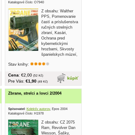
Katalogové číslo: O7940
Z obsahu: Walther
PPS, Pomenovanie
častí a príslušenstva
ručných strelných
zbraní, Kasári,
Ochrana pred
kybernetickými
hrozbami, Skvosty
španielskych múzeí,
atd......
Stav knihy:
Cena
: €2,00
(52 Kč)
kúpiť
Pre Vás:
€1,90
(49 Kč)
Zbrane, strelci a lovci 2/2004
Spisovatel
:
Kolektív autorov
, Epos 2004
Katalogové číslo: H1978
Z obsahu: CZ 2075
Ram, Revolver Dan
Wesson, Šašky,