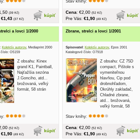
hy:
Stav knihy:
€1,50
Cena
: €2,00
(39 Kč)
(52 Kč)
kúpiť
kúpiť
:
€1,43
Pre Vás:
€1,90
(37 Kč)
(49 Kč)
trelci a lovci 1/2000
Zbrane, strelci a lovci 1/2001
:
Kolektív autorov
, Mediaprint 2000
Spisovatel
:
Kolektív autorov
, Epos 2001
 číslo: O5159
Katalogové číslo: O7918
Z obsahu: Kinex
Z obsahu: CZ 75D
grand K1, Paintball,
compact, Pištole s
Najťažšia sezóna
vymeniteľnou
J.Gonciho, atd...
hlavňou, Cip pod
brožovaná, veľký
drobnohľadom,
formát, 58 strán
Okrúhly zakladač,
Chladné zbrane,
atd... brožovaná,
veľký formát, 58
strán
hy:
Stav knihy:
€2,00
Cena
: €2,00
(52 Kč)
(52 Kč)
kúpiť
kúpiť
:
€1,90
Pre Vás:
€1,90
(49 Kč)
(49 Kč)