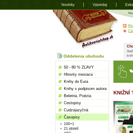
Novinky
Výpredaj
Extr
Antikvariá
Na
shop.sk
Rs
Ce
Chc
Stač
Oddelenia obchodu
kní
50 - 80 % ZĽAVY
Hitovky mesiaca
Knihy do Eura
Knihy s podpisom autora
KNIŽNÍ 
Beletria, Poézia
Cestopisy
Cudzojazyčná
Časopisy
100+1
21.století