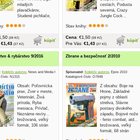
mladých
cestách, Podusta
plavačkárov,
severná, Crazy
Studené pichliače,
Jungle Cock...
dlá... brožovaná,...
brožovaná,...
hy:
Stav knihy:
€1,50
Cena
: €1,50
(39 Kč)
(39 Kč)
kúpiť
kúpiť
:
€1,43
Pre Vás:
€1,43
(37 Kč)
(37 Kč)
tvo & rybárstvo 9/2016
Zbrane a bezpečnosť 2/2010
:
Kolektív autorov
, News and Media Holding 2016
Spisovatel
:
Kolektív autorov
, Epos 2010
 číslo: N1315
Katalogové číslo: O7848
Obsah: Poľovnícka
Z obsahu: Boje na
prax, Zver v meste,
Hrone, Základné
Veterinári, Živá
pojmy z oblasti
príroda, Ryba
streliva, Slávne
mesiaca, Prívlač,
postavy divokého
Neznáme revíry...
západu, Bojové nože
brožovaná, veľký
- fenix combat, atd...
formát, 106 strán
brožovaná, veľký
formát, 68 strán