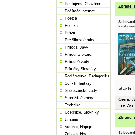
Pestujeme,Chováme
Zbrane, s
Počítače,internet
Poézia
Spisovatel
Politika
Katalogové
Právo
Pre šikovné ruky
Príroda, Javy
Prírodná lekáreň
Prírodné vedy
Príručky,Slovníky
Rodičovstvo, Pedagogika
Sci - fi, fantasy
Stav kni
Spoločenské vedy
Starožitné knihy
Cena
: 
Pre Vás
Technika
Učebnice, Slovníky
Zbrane, s
Umenie
Varenie, Nápoje
Spisovatel
Zabava, Hry