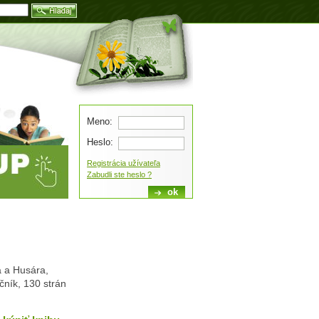
Blog
Meno:
Heslo:
Registrácia užívateľa
Zabudli ste heslo ?
a a Husára,
čník, 130 strán