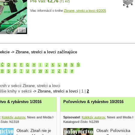
Pre Vás:
€2,76
(71 Kč)
Viac informácií o knihe
Zbrane, strelci a lovci 4/2005
ekcie -> Zbrane, strelci a lovci začínajúce
Č
D
E
F
G
H
I
J
K
L
M
N
Ň
R
S
Š
T
U
V
W
X
Y
Z
Ž
#
nih v sekcii Zbrane, strelci a lovci
lšie knihy v sekcii
-> Zbrane, strelci a lovci
|
1
|
2
tvo & rybárstvo 1/2016
Poľovníctvo & rybárstvo 10/2016
:
Kolektív autorov
, News and Media Holding 2016
Spisovatel
:
Kolektív autorov
, News and Media H
 číslo: N1318
Katalogové číslo: N1299
Obsah: Zbraň nie je
Obsah: Poľovnícka