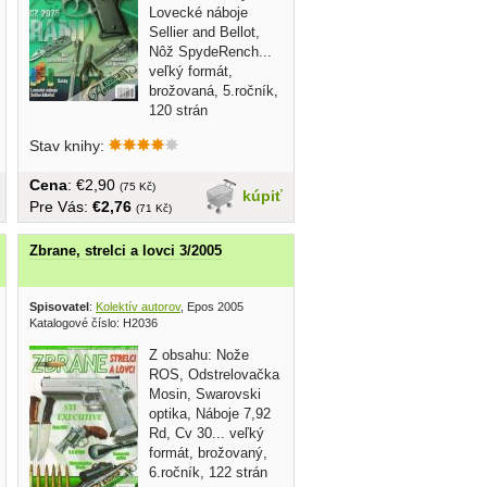
Lovecké náboje
Sellier and Bellot,
Nôž SpydeRench...
veľký formát,
brožovaná, 5.ročník,
120 strán
Stav knihy:
Cena
: €2,90
(75 Kč)
kúpiť
Pre Vás:
€2,76
(71 Kč)
Zbrane, strelci a lovci 3/2005
Spisovatel
:
Kolektív autorov
, Epos 2005
Katalogové číslo: H2036
Z obsahu: Nože
ROS, Odstrelovačka
Mosin, Swarovski
optika, Náboje 7,92
Rd, Cv 30... veľký
formát, brožovaný,
6.ročník, 122 strán