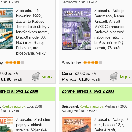
 číslo: O7889
Katalogové číslo: O5262
Z obsahu: FN
Z obsahu: Náboje
browning 1922,
Bergmann, Kama
Začali to Kaťuše,
Kinžadl, Airsoft
Teroristické útoky v
M733 Commando,
londýnskom metre,
Brokové plastové
Black8 model 08,
nábojnice, atd....
Nožiar zo Starej
brožovaná, veľký
Ľubovne, atd...
formát, 78 strán
brožovaná, veľký
...
hy:
Stav knihy:
€2,00
Cena
: €2,00
(52 Kč)
(52 Kč)
kúpiť
kúpiť
:
€1,90
Pre Vás:
€1,90
(49 Kč)
(49 Kč)
trelci a lovci 12/2008
Zbrane, strelci a lovci 2/2003
:
Kolektív autorov
, Epos 2008
Spisovatel
:
Kolektív autorov
, Mediaprint 2003
 číslo: O7849
Katalogové číslo: O5137
Z obsahu: Základné
Z obsahu: Náboje 9
pojmy z oblasti
mm, Falcon 12,7,
streliva, Vojenské
Beita Airsoft,