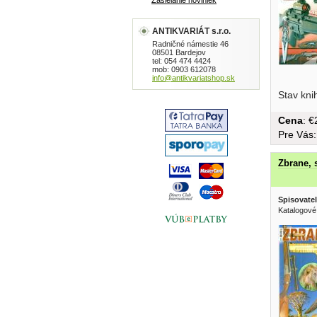
Zasielanie noviniek
ANTIKVARIÁT s.r.o.
Radničné námestie 46
08501 Bardejov
tel: 054 474 4424
mob: 0903 612078
info@antikvariatshop.sk
Stav kni
Cena
: 
Pre Vás
Zbrane, s
Spisovatel
Katalogové