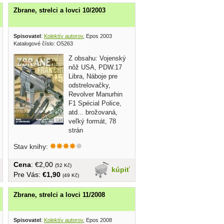
Zbrane, strelci a lovci 10/2003
Spisovatel
:
Kolektív autorov
, Epos 2003
Katalogové číslo: O5263
Z obsahu: Vojenský
nôž USA, PDW.17
Libra, Náboje pre
odstrelovačky,
Revolver Manurhin
F1 Spécial Police,
atd... brožovaná,
veľký formát, 78
strán
Stav knihy:
Cena
: €2,00
(52 Kč)
kúpiť
Pre Vás:
€1,90
(49 Kč)
Zbrane, strelci a lovci 11/2008
Spisovatel
:
Kolektív autorov
, Epos 2008