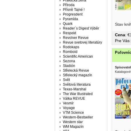
Praktická žena
Příroda
Přísně Tajné !
Progresdent
Pyramída
Pôstne je
Quark
Stav kni
Reader´s Digest Výběr
Respekt
Cena
: 
Revolver Revue
Pre Vás
Revue svetovej literatúry
Rodokaps
Romboid
Poľovníc
Scientific American
Sezona
Stadión
Spisovatel
Střelecká Revue
Katalogové
Střelecký magazín
Svět
Světová literatura
Texas-Marshal
The War Illustrated
Válka REVUE
Vesmír
Voyage
VTM Science
Western-Bestseller
Western star
WM Magazín