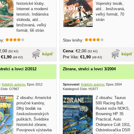
historické kluby,
Vojenský tesák,
Internet a moderní
atd... brožovaná,
teroristi, Indiánska
veľký formát, 70
sloboda, atd...
strán
brožovaná, veľký
formát, 66 strán
hy:
Stav knihy:
€2,00
Cena
: €2,00
(52 Kč)
(52 Kč)
kúpiť
kúpiť
:
€1,90
Pre Vás:
€1,90
(49 Kč)
(49 Kč)
trelci a lovci 2/2012
Zbrane, strelci a lovci 3/2004
:
Kolektív autorov
, Epos 2012
Spisovatel
:
Kolektív autorov
, Epos 2004
 číslo: O7867
Katalogové číslo: H1977
Z obsahu: Americké
Z obsahu: Taurus
príručné kanóny,
500 Racing Bull,
Dlhý bodák na
Ruské nože NOKS,
československých
Browning HP 35
puškách, Švédske
Practical, Auto
historické zbrane,
Ordnance Colt 1911,
Povojnová výstavba
Odstrelovačka DSR