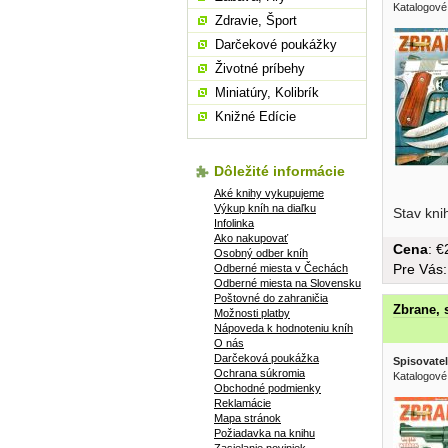
Katalogové
Zdravie, Šport
Darčekové poukážky
Životné príbehy
Miniatúry, Kolibrík
Knižné Edície
Dôležité informácie
Aké knihy vykupujeme
formát, 66
Výkup kníh na diaľku
Stav kni
Infolinka
Ako nakupovať
Cena
: 
Osobný odber kníh
Pre Vás
Odberné miesta v Čechách
Odberné miesta na Slovensku
Poštovné do zahraničia
Zbrane, s
Možnosti platby
Nápoveda k hodnoteniu kníh
O nás
Darčeková poukážka
Spisovatel
Ochrana súkromia
Katalogové
Obchodné podmienky
Reklamácie
Mapa stránok
Požiadavka na knihu