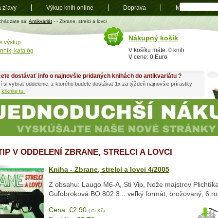
a zľavy
Výkup kníh online
Doprava
Mapa
t
chádzate sa:
Antikvariát
-
- Zbrane, strelci a lovci
Nákupný košík
s výstup
V košíku máte: 0 knih
nník, katalóg
V cene: 0 Euro
ete dostávať info o najnovšie pridaných knihách do antikvariátu ?
í si vybrať oddelenie, z ktorého budete dostávať 1x za týždeň najnovšie prírastky
h
kliknite tu.
TIP V ODDELENÍ ZBRANE, STRELCI A LOVCI
Kniha - Zbrane, strelci a lovci 4/2005
Z obsahu: Laugo M6-A, Sti Vip, Nože majstrov Plichtík
Guľobroková BO 802.3... veľký formát, brožovaný, 6.ro
Cena: €2,90
(75 Kč)