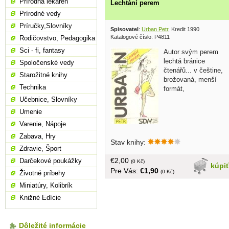
Prírodná lekáreň
Lechtání perem
Prírodné vedy
Príručky,Slovníky
Spisovatel
:
Urban Petr
, Kredit 1990
Katalogové číslo: P4811
Rodičovstvo, Pedagogika
Sci - fi, fantasy
Autor svým perem
lechtá bránice
Spoločenské vedy
čtenářů... v češtine,
Starožitné knihy
brožovaná, menší
Technika
formát,
Učebnice, Slovníky
Umenie
Varenie, Nápoje
Zabava, Hry
Stav knihy:
Zdravie, Šport
€2,00
Darčekové poukážky
(0 Kč)
kúpi
Pre Vás:
€1,90
(0 Kč)
Životné príbehy
Miniatúry, Kolibrík
Knižné Edície
Dôležité informácie