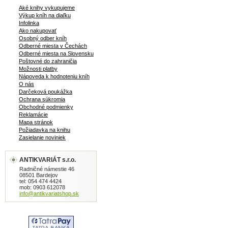
Aké knihy vykupujeme
Výkup kníh na diaľku
Infolinka
Ako nakupovať
Osobný odber kníh
Odberné miesta v Čechách
Odberné miesta na Slovensku
Poštovné do zahraničia
Možnosti platby
Nápoveda k hodnoteniu kníh
O nás
Darčeková poukážka
Ochrana súkromia
Obchodné podmienky
Reklamácie
Mapa stránok
Požiadavka na knihu
Zasielanie noviniek
ANTIKVARIÁT s.r.o.
Radničné námestie 46
08501 Bardejov
tel: 054 474 4424
mob: 0903 612078
info@antikvariatshop.sk