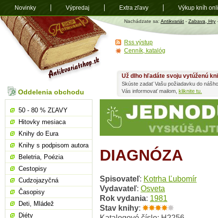
Novinky
Výpredaj
Extra zľavy
Výkup kníh onl
Antikvariát
Nachádzate sa:
Antikvariát
-
Zabava, Hry
shop.sk
Rss výstup
Cenník, katalóg
Už dlho hľadáte svoju vytúženú kn
Skúste zadať Vašu požiadavku do nášho
Oddelenia obchodu
Vás informovať mailom,
kliknite tu.
50 - 80 % ZĽAVY
Hitovky mesiaca
Knihy do Eura
Knihy s podpisom autora
DIAGNÓZA
Beletria, Poézia
Cestopisy
Spisovateľ
:
Kotrha Ľubomír
Cudzojazyčná
Vydavateľ
:
Osveta
Časopisy
Rok vydania
:
1981
Deti, Mládež
Stav knihy
:
Diéty
Katalogové číslo: H2256