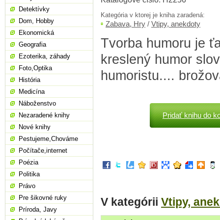
Detektívky
Kategória v ktorej je kniha zaradená:
Dom, Hobby
Zabava, Hry
/
Vtipy, anekdoty
Ekonomická
Tvorba humoru je ť
Geografia
kreslený humor slo
Ezoterika, záhady
Foto,Optika
humoristu.... brožo
História
Medicína
Náboženstvo
Pridať knihu do k
Nezaradené knihy
Nové knihy
Pestujeme,Chováme
Počítače,internet
Poézia
Politika
Právo
Pre šikovné ruky
V kategórii
Vtipy, ane
Príroda, Javy