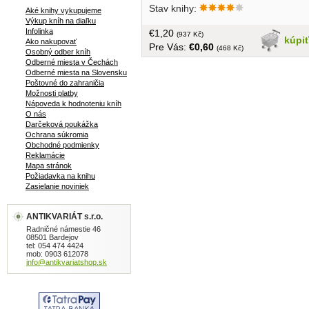
Stav knihy:
vztahem básníkovým k přírodě,k
Aké knihy vykupujeme
Výkup kníh na diaľku
dúvěrně známé krajině a jejímu lidu...
Infolinka
€1,20
obal,v češtine,tvrdá väzba,140 strán
(937 Kč)
kúpi
Ako nakupovať
Pre Vás:
€0,60
(468 Kč)
Osobný odber kníh
Odberné miesta v Čechách
Odberné miesta na Slovensku
Poštovné do zahraničia
Možnosti platby
Nápoveda k hodnoteniu kníh
O nás
Darčeková poukážka
Ochrana súkromia
Obchodné podmienky
Reklamácie
Mapa stránok
Požiadavka na knihu
Zasielanie noviniek
ANTIKVARIÁT s.r.o.
Radničné námestie 46
08501 Bardejov
tel: 054 474 4424
mob: 0903 612078
info@antikvariatshop.sk