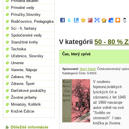
Prírodná lekáreň
Prírodné vedy
Príručky,Slovníky
Rodičovstvo, Pedagogika
Sci - fi, fantasy
Spoločenské vedy
V kategórii
50 - 80 % 
Starožitné knihy
Technika
Čas, který zpívá
Učebnice, Slovníky
Umenie
Spisovatel
:
Nový Karel
, Československý spiso
Varenie, Nápoje
Katalogové číslo: G4916
Zabava, Hry
V souboru
Zdravie, Šport
fejetonú,krátkých
Darčekové poukážky
lyrických črt a
záznamú z let 1945
Životné príbehy
až 1960 navazuje
Miniatúry, Kolibrík
autor volně na své
Knižné Edície
"Světlo ve
stromech". I tato
knižka je živena
Dôležité informácie
především vnímavým,láskyplným