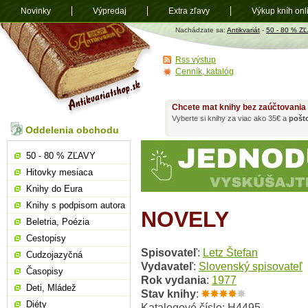
Novinky
Výpredaj
Extra zľavy
Výkup kníh onl
Antikvariát
Nachádzate sa:
Antikvariát
-
50 - 80 % Z
shop.sk
Rss výstup
Cenník, katalóg
Chcete mat knihy bez zaúčtovania
Vyberte si knihy za viac ako 35€ a
pošt
Oddelenia obchodu
50 - 80 % ZĽAVY
Hitovky mesiaca
Knihy do Eura
Knihy s podpisom autora
NOVELY
Beletria, Poézia
Cestopisy
Spisovateľ
:
Letz Štefan
Cudzojazyčná
Vydavateľ
:
Slovenský spisovateľ
Časopisy
Rok vydania
:
1977
Deti, Mládež
Stav knihy
:
Diéty
Katalogové číslo: H4495