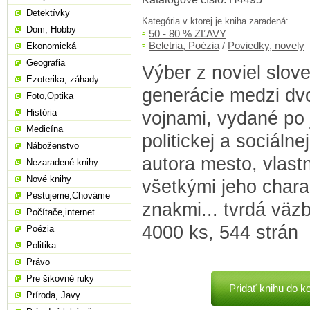
Detektívky
Kategória v ktorej je kniha zaradená:
Dom, Hobby
50 - 80 % ZĽAVY
Beletria, Poézia
/
Poviedky, novely
Ekonomická
Geografia
Výber z noviel slov
Ezoterika, záhady
generácie medzi dv
Foto,Optika
História
vojnami, vydané po 
Medicína
politickej a sociálne
Náboženstvo
autora mesto, vlas
Nezaradené knihy
Nové knihy
všetkými jeho chara
Pestujeme,Chováme
znakmi... tvrdá väzb
Počítače,internet
4000 ks, 544 strán
Poézia
Politika
Právo
Pre šikovné ruky
Pridať knihu do k
Príroda, Javy