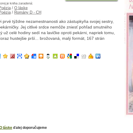
torej je kniha zaradená:
 Poézia
/
O láske
 Poézia
/
Romány D - CH
i prvé týždne nezamestnanosti ako zástupkyňa svojej sestry,
pekárničky. Jej citlivé srdce nemôže zniesť pohľad smutného
ý už celé hodiny sedí na lavičke oproti pekárni, napriek tomu,
oraz hustejšie prší... brožovaná, malý formát, 167 strán
O láske
ďalej doporučujeme