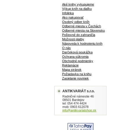
Aké knihy vykupujeme
Výkup kníh na diaľku
Infolinka
Ako nakupovať
Osobný odber kníh
Odberné miesta v Čechách
Odberné miesta na Slovensku
Poštovné do zahraničia
Možnosti platby
Nápoveda k hodnoteniu kníh
O nás
Darčeková poukážka
Ochrana súkromia
Obchodné podmienky
Reklamácie
Mapa stránok
Požiadavka na knihu
Zasielanie noviniek
ANTIKVARIÁT s.r.o.
Radničné námestie 46
08501 Bardejov
tel: 054 474 4424
mob: 0903 612078
info@antikvariatshop.sk