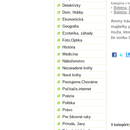
Kategória v k
Detektívky
Beletria,
Beletria,
Dom, Hobby
Ekonomická
Ammy tráv
Geografia
majiteľky 
muža, ktor
Ezoterika, záhady
že vonku č
Foto,Optika
História
Medicína
Náboženstvo
Nezaradené knihy
Nové knihy
Pestujeme,Chováme
Počítače,internet
Poézia
Politika
Právo
Pre šikovné ruky
Príroda, Javy
V kategórii