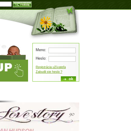
Blog
Meno:
Heslo:
Registrácia užívateľa
Zabudli ste heslo ?