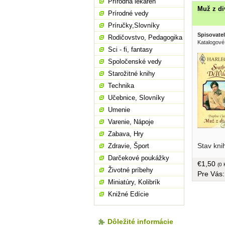
Prírodná lekáreň
Muž z di
Prírodné vedy
Príručky,Slovníky
Spisovatel
Rodičovstvo, Pedagogika
Katalogové 
Sci - fi, fantasy
Spoločenské vedy
Starožitné knihy
Technika
Učebnice, Slovníky
Umenie
Varenie, Nápoje
Zabava, Hry
nějaký ne
Stav kni
Zdravie, Šport
je Dev Cu
rovnováhy
Darčekové poukážky
€1,50
menší for
(0 
Životné príbehy
Pre Vás
Miniatúry, Kolibrík
Knižné Edície
Dôležité informácie