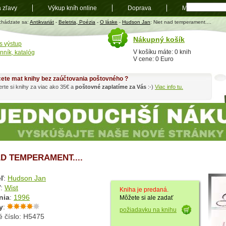
a zľavy
Výkup kníh online
Doprava
Mapa
t
chádzate sa:
Antikvariát
-
Beletria, Poézia
-
O láske
-
Hudson Jan
: Niet nad temperament....
Nákupný košík
s výstup
V košíku máte: 0 knih
nník, katalóg
V cene: 0 Euro
ete mat knihy bez zaúčtovania poštovného ?
rte si knihy za viac ako 35€ a
poštovné zaplatíme za Vás
:-)
Viac info tu.
AD TEMPERAMENT....
ľ
:
Hudson Jan
ľ
:
Wist
Kniha je predaná.
nia
:
1996
Môžete si ale zadať
y
:
požiadavku na knihu
é číslo: H5475