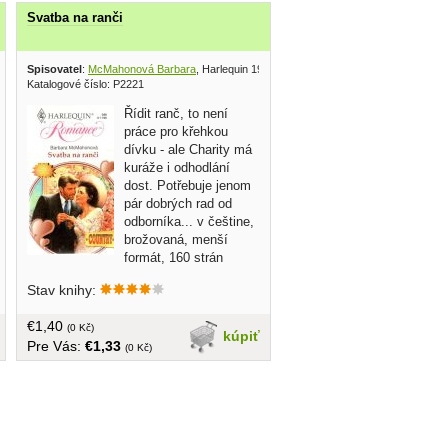
Svatba na ranči
hers 1996
Spisovatel
:
McMahonová Barbara
, Harlequin 1998
Katalogové číslo: P2221
Řídit ranč, to není
práce pro křehkou
dívku - ale Charity má
kuráže i odhodlání
dost. Potřebuje jenom
pár dobrých rad od
odborníka... v češtine,
brožovaná, menší
formát, 160 strán
Stav knihy:
€1,40
(0 Kč)
kúpiť
Pre Vás:
€1,33
(0 Kč)