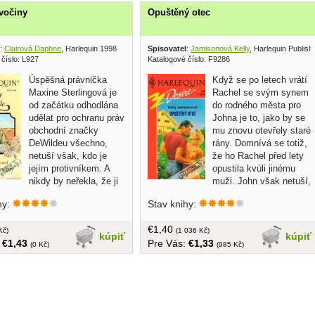
vočiny
Opuštěný otec
:
Clairová Daphne
, Harlequin 1998
Spisovatel
:
Jamisonová Kelly
, Harlequin Publis
číslo: L927
Katalogové číslo: F9286
Úspěšná právnička
Když se po letech vrátí
Maxine Sterlingová je
Rachel se svým synem
od začátku odhodlána
do rodného města pro
udělat pro ochranu práv
Johna je to, jako by se
obchodní značky
mu znovu otevřely staré
DeWildeu všechno,
rány. Domnívá se totiž,
netuší však, kdo je
že ho Rachel před lety
jejím protivníkem. A
opustila kvúli jinému
nikdy by neřekla, že ji
muži. John však netuší,
otesaný muž z divočiny, jako
že ten muž byl jeho syn... v češtine,
hy:
Stav knihy:
tter, dokáže tak vyvést z
malý formát, brožovaná, 150 strán
... v češtine, brožovaná,
€1,40
mát, 247 strán
Kč)
(1 036 Kč)
kúpiť
kúpiť
:
€1,43
Pre Vás:
€1,33
(0 Kč)
(985 Kč)