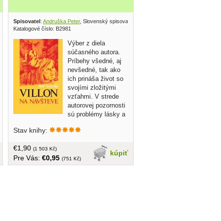
Spisovatel
:
Andruška Peter
, Slovenský spisovateľ 1984
Katalogové číslo: B2981
Výber z diela
súčasného autora.
Príbehy všedné, aj
nevšedné, tak ako
ich prináša život so
svojími zložitými
vzťahmi. V strede
autorovej pozornosti
sú problémy lásky a
manželstva, predovšetkým manželstva
Stav knihy:
v jeho kritickom štádiu alebo
rozprade...predstavuje nám
€1,90
zaujímavých ľudí, uplatnňuje
(1 503 Kč)
kúpiť
Pre Vás:
€0,95
psychologický postreh ale aj humor....
(751 Kč)
obal, tvrdá väzba, 168 strán