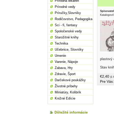
Prírodná lekáreň
Prírodné vedy
Spisovatel
Príručky,Slovníky
Katalogové
Rodičovstvo, Pedagogika
Sci - fi, fantasy
Spoločenské vedy
Starožitné knihy
Technika
Učebnice, Slovníky
Umenie
plastový 
Varenie, Nápoje
Stav kni
Zabava, Hry
Zdravie, Šport
€2,40
(1 
Darčekové poukážky
Pre Vás
Životné príbehy
Miniatúry, Kolibrík
Knižné Edície
Dôležité informácie