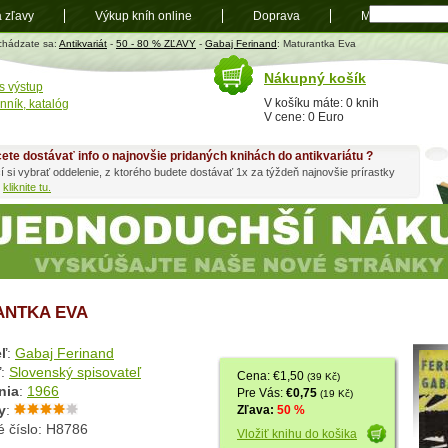
a zľavy
Výkup kníh online
Doprava
Mapa
t
chádzate sa:
Antikvariát
-
50 - 80 % ZĽAVY
-
Gabaj Ferinand
: Maturantka Eva
Nákupný košík
s výstup
V košíku máte: 0 knih
nník, katalóg
V cene: 0 Euro
ete dostávať info o najnovšie pridaných knihách do antikvariátu ?
í si vybrať oddelenie, z ktorého budete dostávať 1x za týždeň najnovšie prírastky
h
kliknite tu.
NTKA EVA
ľ
:
Gabaj Ferinand
ľ
:
Slovenský spisovateľ
Cena: €1,50
(39 Kč)
nia
:
1966
Pre Vás:
€0,75
(19 Kč)
y
:
Zľava:
50 %
é číslo: H8786
Vložiť knihu do košika