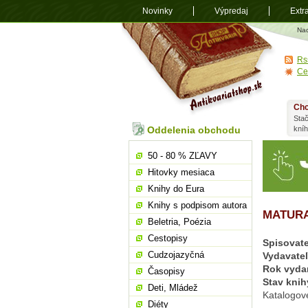
Novinky
Výpredaj
Extr
Antikvariá
Na
shop.sk
Rs
Ce
Chc
Stač
Oddelenia obchodu
kní
50 - 80 % ZĽAVY
Hitovky mesiaca
Knihy do Eura
Knihy s podpisom autora
MATURA
Beletria, Poézia
Cestopisy
Spisovate
Cudzojazyčná
Vydavate
Rok vyda
Časopisy
Stav knih
Deti, Mládež
Katalogov
Diéty