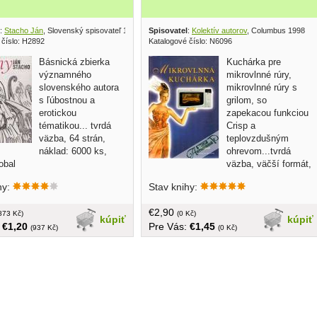
:
Stacho Ján
, Slovenský spisovateľ 1967
Spisovatel
:
Kolektív autorov
, Columbus 1998
 číslo: H2892
Katalogové číslo: N6096
Básnická zbierka
Kuchárka pre
významného
mikrovlnné rúry,
slovenského autora
mikrovlnné rúry s
s ľúbostnou a
grilom, so
erotickou
zapekacou funkciou
tématikou... tvrdá
Crisp a
väzba, 64 strán,
teplovzdušným
náklad: 6000 ks,
ohrevom...tvrdá
obal
väzba, väčší formát,
110 strán
hy:
Stav knihy:
€2,90
873 Kč)
(0 Kč)
kúpiť
kúpiť
:
€1,20
Pre Vás:
€1,45
(937 Kč)
(0 Kč)