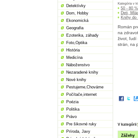
Kategória v k
Detektívky
50 - 80 
Deti, Mlá
Dom, Hobby
Knihy do
Ekonomická
Román pre 
Geografia
na zdravot
Ezoterika, záhady
život, ľud
Foto,Optika
strán, na 
História
Medicína
Náboženstvo
Nezaradené knihy
Nové knihy
Pestujeme,Chováme
Počítače,internet
Poézia
Politika
Právo
Pre šikovné ruky
V kategórii
Príroda, Javy
Zážehy