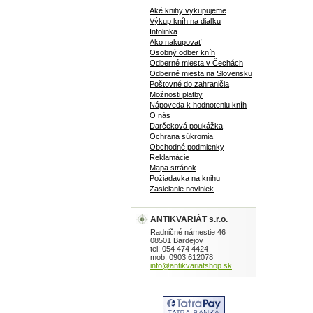
Aké knihy vykupujeme
Výkup kníh na diaľku
Infolinka
Ako nakupovať
Osobný odber kníh
Odberné miesta v Čechách
Odberné miesta na Slovensku
Poštovné do zahraničia
Možnosti platby
Nápoveda k hodnoteniu kníh
O nás
Darčeková poukážka
Ochrana súkromia
Obchodné podmienky
Reklamácie
Mapa stránok
Požiadavka na knihu
Zasielanie noviniek
ANTIKVARIÁT s.r.o.
Radničné námestie 46
08501 Bardejov
tel: 054 474 4424
mob: 0903 612078
info@antikvariatshop.sk