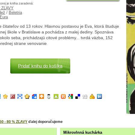
torej je kniha zaradená:
% ZĽAVY
dež
/
Beletria
 Eura
čitateľov od 13 rokov. Hlavnou postavou je Eva, ktorá študuje
nej škole v Bratislave a pochádza z malej dediny. Spoznáva
í okolo seba, prichádzajú citové problémy... tvrdá väzba, 152
prednej strane venovanie
Pridať knihu do košíka
50 - 80 % ZĽAVY
ďalej doporučujeme
Mikrovlnná kuchárka