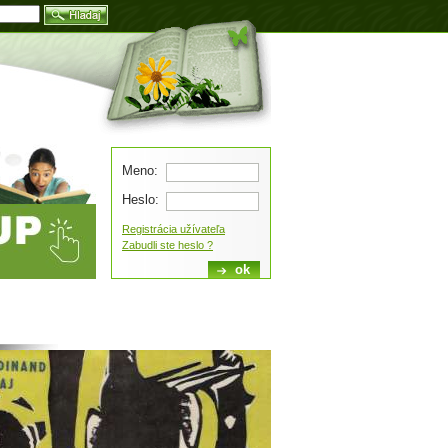
Blog
Meno:
Heslo:
Registrácia užívateľa
Zabudli ste heslo ?