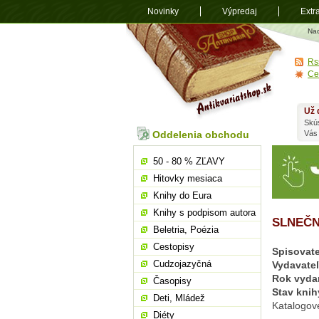
Novinky
Výpredaj
Extr
Antikvariá
Na
shop.sk
Rs
Ce
Už 
Skú
Oddelenia obchodu
Vás
50 - 80 % ZĽAVY
Hitovky mesiaca
Knihy do Eura
Knihy s podpisom autora
SLNEČ
Beletria, Poézia
Cestopisy
Spisovate
Cudzojazyčná
Vydavate
Rok vyda
Časopisy
Stav knih
Deti, Mládež
Katalogov
Diéty