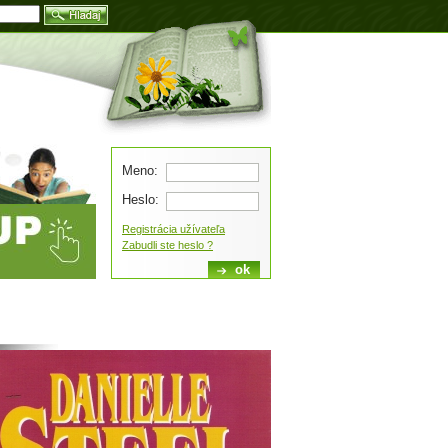
Blog
Meno:
Heslo:
Registrácia užívateľa
Zabudli ste heslo ?