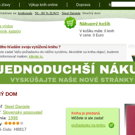
a zľavy
Výkup kníh online
Doprava
Mapa
t
chádzate sa:
Antikvariát
-
50 - 80 % ZĽAVY
-
Steel Daniele
: Slnečný dom
Nákupný košík
s výstup
V košíku máte: 0 knih
nník, katalóg
V cene: 0 Euro
dlho hľadáte svoju vytúženú knihu ?
ste zadať Vašu požiadavku do nášho systému. Akonáhle sa kniha objaví, budeme
 informovať mailom,
kliknite tu.
NÝ DOM
ľ
:
Steel Daniele
ľ
:
Slovenský spisovateľ
Kniha je predaná.
nia
:
1998
Môžete si ale zadať
y
:
požiadavku na knihu
é číslo: H8817