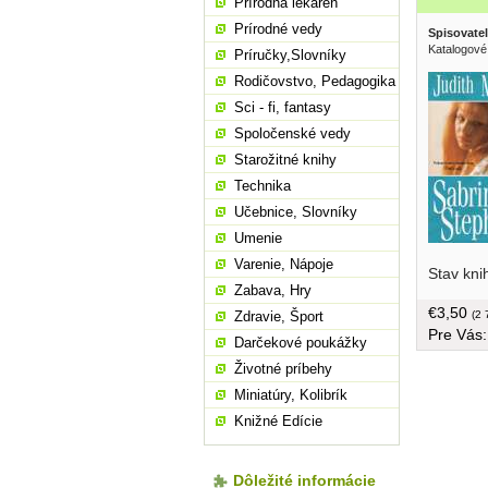
Prírodná lekáreň
Prírodné vedy
Spisovatel
Katalogové
Príručky,Slovníky
Rodičovstvo, Pedagogika
Sci - fi, fantasy
Spoločenské vedy
Starožitné knihy
Technika
Učebnice, Slovníky
Umenie
Varenie, Nápoje
Stav kni
prerásť d
Zabava, Hry
väzba, ob
€3,50
(2 
Zdravie, Šport
Pre Vás
Darčekové poukážky
Životné príbehy
Miniatúry, Kolibrík
Knižné Edície
Dôležité informácie