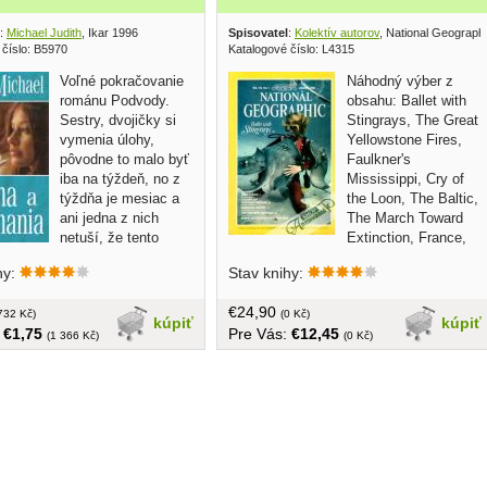
:
Michael Judith
, Ikar 1996
Spisovatel
:
Kolektív autorov
, National Geograph
 číslo: B5970
Katalogové číslo: L4315
Voľné pokračovanie
Náhodný výber z
románu Podvody.
obsahu: Ballet with
Sestry, dvojičky si
Stingrays, The Great
vymenia úlohy,
Yellowstone Fires,
pôvodne to malo byť
Faulkner's
iba na týždeň, no z
Mississippi, Cry of
týždňa je mesiac a
the Loon, The Baltic,
ani jedna z nich
The March Toward
netuší, že tento
Extinction, France,
nevinný žart môže
Elephant Talk, Retracing the First
hy:
Stav knihy:
o ozajstnej drámy... tvrdá
Crusade, La Ruta Maya, Vietnam Hard
al, 336 strán, väčší formát
road to Piece, The Sistine Restoration...
€24,90
732 Kč)
v angličtine, brožovaná, väčší formát,
(0 Kč)
kúpiť
kúpiť
:
€1,75
Pre Vás:
€12,45
cca 147 strán
(1 366 Kč)
(0 Kč)