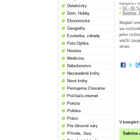
Kategória v k
Detektívky
50 - 80 
Beletria,
Dom, Hobby
Ekonomická
Majiteľ or
Geografia
sa rozhodn
jeho rozho
Ezoterika, záhady
väčší záuj
Foto,Optika
strán,
História
Medicína
Náboženstvo
Nezaradené knihy
Nové knihy
Pestujeme,Chováme
Počítače,internet
Poézia
Politika
Právo
V kategórii
Pre šikovné ruky
Príroda, Javy
Sabrina 