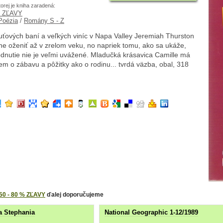
torej je kniha zaradená:
% ZĽAVY
 Poézia
/
Romány S - Z
tuťových baní a veľkých viníc v Napa Valley Jeremiah Thurston
e oženiť až v zrelom veku, no napriek tomu, ako sa ukáže,
dnutie nie je veľmi uvážené. Mladučká krásavica Camille má
em o zábavu a pôžitky ako o rodinu... tvrdá väzba, obal, 318
50 - 80 % ZĽAVY
ďalej doporučujeme
a Stephania
National Geographic 1-12/1989