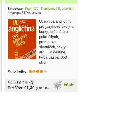
ic Society 1989
Spisovatel
:
Peprník J., Nangonová S. a kolektív
, SPN 1988
Katalogové číslo: J4739
Učebnica angličtiny
pre jazykové školy a
kurzy, určená pre
pokročilých,
gramatika,
slovníček, texty,
atd.... v češtine,
tvrdá väzba, 358
strán,
Stav knihy:
€2,60
(2 030 Kč)
kúpiť
Pre Vás:
€1,30
(1 015 Kč)