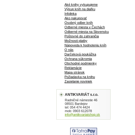
Aké knihy vykupujeme
Výkup kníh na diaľku
Infolinka
Ako nakupovať
Osobný odber kníh
Odberné miesta v Čechách
Odberné miesta na Slovensku
Poštovné do zahraničia
Možnosti platby
Nápoveda k hodnoteniu kníh
O nás
Darčeková poukážka
Ochrana súkromia
Obchodné podmienky
Reklamácie
Mapa stránok
Požiadavka na knihu
Zasielanie noviniek
ANTIKVARIÁT s.r.o.
Radničné námestie 46
08501 Bardejov
tel: 054 474 4424
mob: 0903 612078
info@antikvariatshop.sk