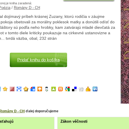
torej je kniha zaradená:
 Poézia
/
Romány D - CH
al dojímavý príbeh krásnej Zuzany, ktorú rodičia v záujme
pokoja obetovali za morálny poklesok matky a donútili odísť do
Kláštory sú podľa neho hrobky, kam zatvárajú mladé dievčatá za
rot v tomto diele kriticky poukazuje na cirkevné ustanovizne a
h... tvrdá väzba, obal, 232 strán
Pridať knihu do košíka
Romány D - CH
ďalej doporučujeme
sťahujú
Zákon věčnosti