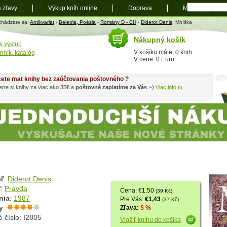
a zľavy
Výkup kníh online
Doprava
Mapa
t
chádzate sa:
Antikvariát
-
Beletria, Poézia
-
Romány D - CH
-
Diderot Denis
: Mníška
Nákupný košík
s výstup
V košíku máte: 0 knih
nník, katalóg
V cene: 0 Euro
ete mat knihy bez zaúčtovania poštovného ?
rte si knihy za viac ako 35€ a
poštovné zaplatíme za Vás
:-)
Viac info tu.
ľ
:
Diderot Denis
ľ
:
Pravda
Cena: €1,50
(39 Kč)
nia
:
1987
Pre Vás:
€1,43
(37 Kč)
y
:
Zľava:
5 %
 číslo: I2805
Vložiť knihu do košika