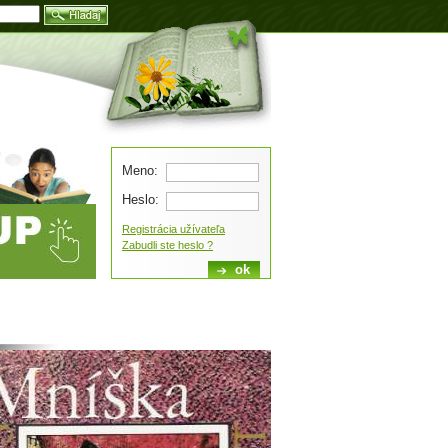
Blog
Meno:
Heslo:
Registrácia užívateľa
Zabudli ste heslo ?