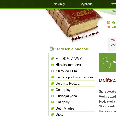
Novinky
Výpredaj
Extr
Antikvariá
Na
shop.sk
Rs
Ce
Chc
Vybe
Oddelenia obchodu
50 - 80 % ZĽAVY
Hitovky mesiaca
Knihy do Eura
Knihy s podpisom autora
MNÍŠKA
Beletria, Poézia
Cestopisy
Spisovate
Cudzojazyčná
Vydavate
Rok vyda
Časopisy
Stav knih
Deti, Mládež
Katalogové
Diéty