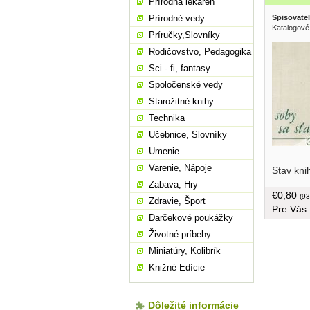
Prírodná lekáreň
Spisovatel
Prírodné vedy
Katalogové
Príručky,Slovníky
Rodičovstvo, Pedagogika
Sci - fi, fantasy
Spoločenské vedy
Starožitné knihy
Technika
Učebnice, Slovníky
Umenie
sobov....
Varenie, Nápoje
Stav kni
závere mi
Zabava, Hry
prednej s
€0,80
(93
Zdravie, Šport
Pre Vás
Darčekové poukážky
Životné príbehy
Miniatúry, Kolibrík
Knižné Edície
Dôležité informácie