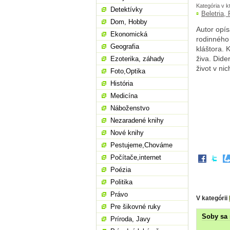
Kategória v k
Detektívky
Beletria,
Dom, Hobby
Autor opís
Ekonomická
rodinného 
Geografia
kláštora. 
živa. Dide
Ezoterika, záhady
život v nic
Foto,Optika
História
Medicína
Náboženstvo
Nezaradené knihy
Nové knihy
Pestujeme,Chováme
Počítače,internet
Poézia
Politika
Právo
V kategórii
Pre šikovné ruky
Soby sa 
Príroda, Javy