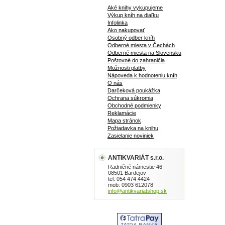
Aké knihy vykupujeme
Výkup kníh na diaľku
Infolinka
Ako nakupovať
Osobný odber kníh
Odberné miesta v Čechách
Odberné miesta na Slovensku
Poštovné do zahraničia
Možnosti platby
Nápoveda k hodnoteniu kníh
O nás
Darčeková poukážka
Ochrana súkromia
Obchodné podmienky
Reklamácie
Mapa stránok
Požiadavka na knihu
Zasielanie noviniek
ANTIKVARIÁT s.r.o.
Radničné námestie 46
08501 Bardejov
tel: 054 474 4424
mob: 0903 612078
info@antikvariatshop.sk