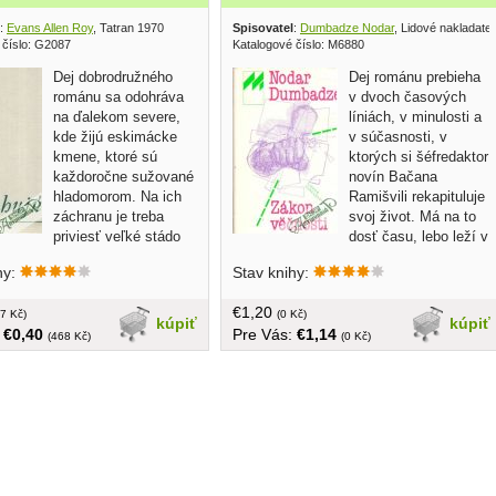
:
Evans Allen Roy
, Tatran 1970
Spisovatel
:
Dumbadze Nodar
, Lidové nakladatel
 číslo: G2087
Katalogové číslo: M6880
Dej dobrodružného
Dej románu prebieha
románu sa odohráva
v dvoch časových
na ďalekom severe,
líniách, v minulosti a
kde žijú eskimácke
v súčasnosti, v
kmene, ktoré sú
ktorých si šéfredaktor
každoročne sužované
novín Bačana
hladomorom. Na ich
Ramišvili rekapituluje
záchranu je treba
svoj život. Má na to
priviesť veľké stádo
dosť času, lebo leží v
.. bez obalu,tvrdá väzba v
nemocnici, kde sa zotavuje z ťažkého
hy:
Stav knihy:
erne uvoľnená, 248 strán, na
infarktu... tvrdá väzba s obalom ,
trane venovanie
češtine, 206 strán
€1,20
7 Kč)
(0 Kč)
kúpiť
kúpiť
:
€0,40
Pre Vás:
€1,14
(468 Kč)
(0 Kč)