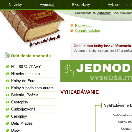
Novinky
Výpredaj
Extra zľavy
Výkup kníh onl
Antikvariát
Nachádzate sa:
Antikvariát
- vyhľadávani
shop.sk
Rss výstup
Cenník, katalóg
Chcete mat knihy bez zaúčtovania
Vyberte si knihy za viac ako 35€ a
pošt
Oddelenia obchodu
50 - 80 % ZĽAVY
Hitovky mesiaca
Knihy do Eura
Knihy s podpisom autora
VYHĽADÁVANIE
Beletria, Poézia
Cestopisy
Vyhľadávanie k
Cudzojazyčná
Vyhľadať vša
Časopisy
Názov kni
Deti, Mládež
Spisova
Diéty