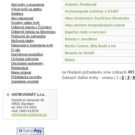
Arabela, Rumburak
Aké knihy vykupujeme
Výkup kníh na diaľku
Archeologické rozhledy 1-6/1987
Infolinka
Ako nakupovať
Atlas chránených živočíchov Slovenska
Osobný odber kníh
Atlas plemien hospodárskych zvierat
Odberné miesta v Čechách
Odberné miesta na Slovensku
Báječné místo k narození
Poštovné do zahraničia
Balada o Januškovi
Možnosti platby
Nápoveda k hodnoteniu kníh
Benito Cereno, Billy Budd a iné
O nás
Beseda se čtenáři
Darčeková poukážka
Ochrana súkromia
Biliáry
Obchodné podmienky
Reklamácie
na hľadanú požiadavku sme zobrazili
493
Mapa stránok
Požiadavka na knihu
Zobraziť ďalšie knihy - strana |
1
|
2
|
3
|
4
Zasielanie noviniek
ANTIKVARIÁT s.r.o.
Radničné námestie 46
08501 Bardejov
tel: 054 474 4424
mob: 0903 612078
info@antikvariatshop.sk