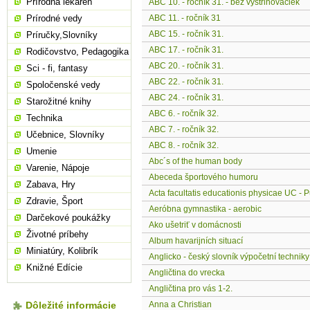
Prírodná lekáreň
ABC 10. - ročník 31. - bez vystrihovačiek
Prírodné vedy
ABC 11. - ročník 31
ABC 15. - ročník 31.
Príručky,Slovníky
ABC 17. - ročník 31.
Rodičovstvo, Pedagogika
ABC 20. - ročník 31.
Sci - fi, fantasy
ABC 22. - ročník 31.
Spoločenské vedy
ABC 24. - ročník 31.
Starožitné knihy
ABC 6. - ročník 32.
Technika
ABC 7. - ročník 32.
Učebnice, Slovníky
ABC 8. - ročník 32.
Umenie
Abc´s of the human body
Varenie, Nápoje
Abeceda športového humoru
Zabava, Hry
Acta facultatis educationis physicae UC - 
Zdravie, Šport
Aeróbna gymnastika - aerobic
Darčekové poukážky
Ako ušetriť v domácnosti
Životné príbehy
Album havarijních situací
Miniatúry, Kolibrík
Anglicko - český slovník výpočetní techniky
Knižné Edície
Angličtina do vrecka
Angličtina pro vás 1-2.
Dôležité informácie
Anna a Christian