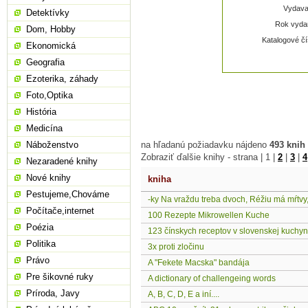
Vydavat
Detektívky
Rok vydan
Dom, Hobby
Katalogové čí
Ekonomická
Geografia
Ezoterika, záhady
Foto,Optika
História
Medicína
Náboženstvo
na hľadanú požiadavku nájdeno
493 knih
Zobraziť ďalšie knihy - strana |
1
|
2
|
3
|
4
Nezaradené knihy
Nové knihy
kniha
Pestujeme,Chováme
-ky Na vraždu treba dvoch, Réžiu má mŕtvy,
Počítače,internet
100 Rezepte Mikrowellen Kuche
Poézia
123 čínskych receptov v slovenskej kuchyn
Politika
3x proti zločinu
Právo
A "Fekete Macska" bandája
Pre šikovné ruky
A dictionary of challengeing words
Príroda, Javy
A, B, C, D, E a iní....