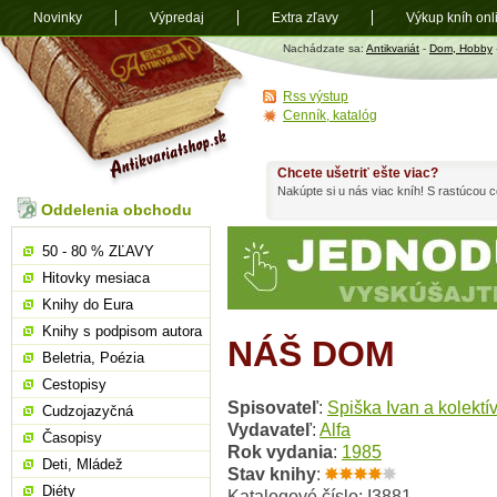
Novinky
Výpredaj
Extra zľavy
Výkup kníh onl
Antikvariát
Nachádzate sa:
Antikvariát
-
Dom, Hobby
shop.sk
Rss výstup
Cenník, katalóg
Chcete ušetriť ešte viac?
Nakúpte si u nás viac kníh! S rastúcou
Oddelenia obchodu
50 - 80 % ZĽAVY
Hitovky mesiaca
Knihy do Eura
Knihy s podpisom autora
NÁŠ DOM
Beletria, Poézia
Cestopisy
Spisovateľ
:
Spiška Ivan a kolektí
Cudzojazyčná
Vydavateľ
:
Alfa
Časopisy
Rok vydania
:
1985
Deti, Mládež
Stav knihy
:
Diéty
Katalogové číslo: I3881