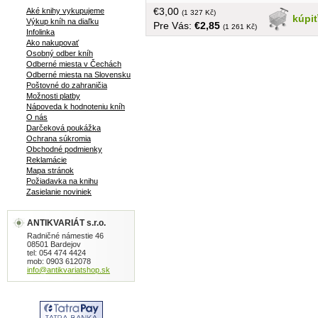
kameňa, čistenie kotla, rozumné
€3,00
Aké knihy vykupujeme
šetrenie, čo môžeme urobiť sami, ako
(1 327 Kč)
kúpi
Výkup kníh na diaľku
Pre Vás:
€2,85
ušetriť na radiátoroch, obmedzenie
(1 261 Kč)
Infolinka
tepelných strát domu, vykurovaie
Ako nakupovať
kozubom a pod)... brožovaná, 168
Osobný odber kníh
strán, 158 obrázkov, 1 príloha
Odberné miesta v Čechách
Odberné miesta na Slovensku
Poštovné do zahraničia
Možnosti platby
Nápoveda k hodnoteniu kníh
O nás
Darčeková poukážka
Ochrana súkromia
Obchodné podmienky
Reklamácie
Mapa stránok
Požiadavka na knihu
Zasielanie noviniek
ANTIKVARIÁT s.r.o.
Radničné námestie 46
08501 Bardejov
tel: 054 474 4424
mob: 0903 612078
info@antikvariatshop.sk