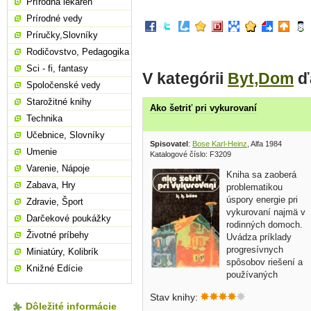
Prírodná lekáreň
Prírodné vedy
Príručky,Slovníky
Rodičovstvo, Pedagogika
Sci - fi, fantasy
V kategórii
Byt,Dom
ďa
Spoločenské vedy
Starožitné knihy
Ako šetriť pri vykurovaní
Technika
Učebnice, Slovníky
Spisovatel
:
Bose Karl-Heinz
, Alfa 1984
Umenie
Katalogové číslo: F3209
Varenie, Nápoje
Kniha sa zaoberá
Zabava, Hry
problematikou
úspory energie pri
Zdravie, Šport
vykurovaní najmä v
Darčekové poukážky
rodinných domoch.
Životné príbehy
Uvádza príklady
progresívnych
Miniatúry, Kolibrík
spôsobov riešení a
Knižné Edície
používaných
materiálov, aby sa čo najviac znížila
Stav knihy:
spotreba energie (odstránenie vodného
Dôležité informácie