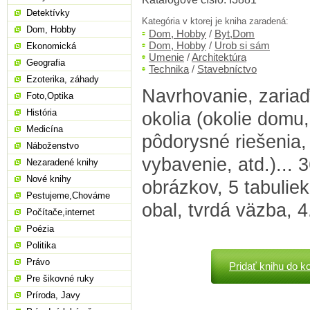
Detektívky
Kategória v ktorej je kniha zaradená:
Dom, Hobby
Dom, Hobby
/
Byt,Dom
Dom, Hobby
/
Urob si sám
Ekonomická
Umenie
/
Architektúra
Geografia
Technika
/
Stavebníctvo
Ezoterika, záhady
Navrhovanie, zaria
Foto,Optika
História
okolia (okolie domu,
Medicína
pôdorysné riešenia,
Náboženstvo
vybavenie, atd.)... 
Nezaradené knihy
Nové knihy
obrázkov, 5 tabuliek
Pestujeme,Chováme
obal, tvrdá väzba, 4
Počítače,internet
Poézia
Politika
Právo
Pridať knihu do k
Pre šikovné ruky
Príroda, Javy