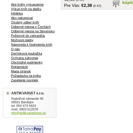
kúpi
Aké knihy vykupujeme
Pre Vás:
€2,38
(0 Kč)
Výkup kníh na diaľku
Infolinka
Ako nakupovať
Osobný odber kníh
Odberné miesta v Čechách
Odberné miesta na Slovensku
Poštovné do zahraničia
Možnosti platby
Nápoveda k hodnoteniu kníh
O nás
Darčeková poukážka
Ochrana súkromia
Obchodné podmienky
Reklamácie
Mapa stránok
Požiadavka na knihu
Zasielanie noviniek
ANTIKVARIÁT s.r.o.
Radničné námestie 46
08501 Bardejov
tel: 054 474 4424
mob: 0903 612078
info@antikvariatshop.sk