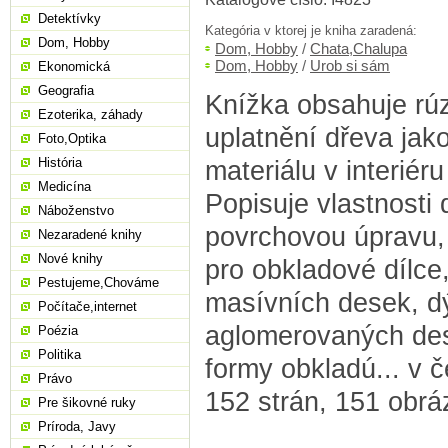
Detektívky
Kategória v ktorej je kniha zaradená:
Dom, Hobby
Dom, Hobby
/
Chata,Chalupa
Dom, Hobby
/
Urob si sám
Ekonomická
Geografia
Knížka obsahuje rú
Ezoterika, záhady
uplatnění dřeva jak
Foto,Optika
História
materiálu v interiéru 
Medicína
Popisuje vlastnosti 
Náboženstvo
povrchovou úpravu,
Nezaradené knihy
Nové knihy
pro obkladové dílce
Pestujeme,Chováme
masívních desek, d
Počítače,internet
aglomerovaných des
Poézia
Politika
formy obkladú... v 
Právo
152 strán, 151 obráz
Pre šikovné ruky
Príroda, Javy