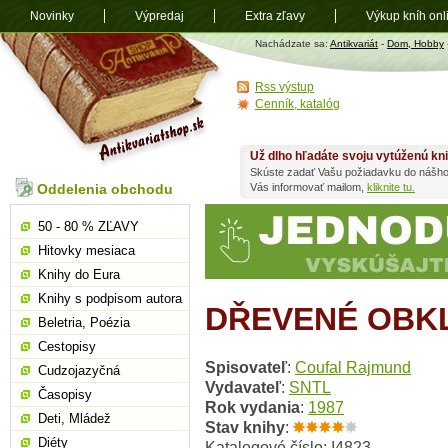
Novinky
Výpredaj
Extra zľavy
Výkup kníh onl
Antikvariát
Nachádzate sa:
Antikvariát
-
Dom, Hobby
shop.sk
Rss výstup
Cenník, katalóg
Už dlho hľadáte svoju vytúženú kn
Skúste zadať Vašu požiadavku do nášho
Oddelenia obchodu
Vás informovať mailom,
kliknite tu.
50 - 80 % ZĽAVY
Hitovky mesiaca
Knihy do Eura
Knihy s podpisom autora
DŘEVENÉ OBK
Beletria, Poézia
Cestopisy
Spisovateľ
:
Coufal Rajmund
Cudzojazyčná
Vydavateľ
:
SNTL
Časopisy
Rok vydania
:
1987
Deti, Mládež
Stav knihy
:
Diéty
Katalogové číslo: I4823