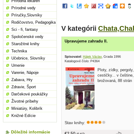
Prírodná lekáreň
Prírodné vedy
Príručky,Slovníky
Rodičovstvo, Pedagogika
V kategórii
Chata,Cha
Sci - fi, fantasy
Spoločenské vedy
Upravujeme zahradu II.
Starožitné knihy
Technika
Spisovatel
:
Hájek Václav
, Grada 1996
Učebnice, Slovníky
Katalogové číslo: P4364
Umenie
Ploty, zídky, pergoly,
Varenie, Nápoje
cestičky... v češtine,
Zabava, Hry
brožovaná, 88 strán
Zdravie, Šport
Darčekové poukážky
Životné príbehy
Miniatúry, Kolibrík
Knižné Edície
Stav knihy:
Dôležité informácie
€2,50
(0 Kč)