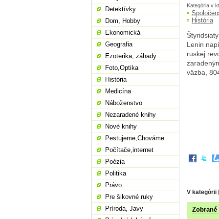
Kategória v k
Detektívky
Spoločen
História
Dom, Hobby
Ekonomická
Štyridsiat
Geografia
Lenin napí
ruskej rev
Ezoterika, záhady
zaradenými
Foto,Optika
väzba, 80
História
Medicína
Náboženstvo
Nezaradené knihy
Nové knihy
Pestujeme,Chováme
Počítače,internet
Poézia
Politika
Právo
V kategórii
Pre šikovné ruky
Príroda, Javy
Zobrané 