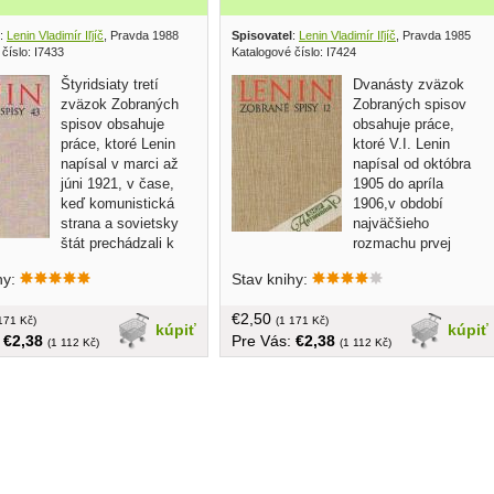
:
Lenin Vladimír Iľjíč
, Pravda 1988
Spisovatel
:
Lenin Vladimír Iľjíč
, Pravda 1985
číslo: I7433
Katalogové číslo: I7424
Štyridsiaty tretí
Dvanásty zväzok
zväzok Zobraných
Zobraných spisov
spisov obsahuje
obsahuje práce,
práce, ktoré Lenin
ktoré V.I. Lenin
napísal v marci až
napísal od októbra
júni 1921, v čase,
1905 do apríla
keď komunistická
1906,v období
strana a sovietsky
najväčšieho
štát prechádzali k
rozmachu prvej
nomickej politike... bez obalu,
ruskej buržoáznodemokratickej
hy:
Stav knihy:
ba, 696 strán
revolúcie... bez obalu, tvrdá väzba, 664
strán
€2,50
171 Kč)
(1 171 Kč)
kúpiť
kúpiť
:
€2,38
Pre Vás:
€2,38
(1 112 Kč)
(1 112 Kč)