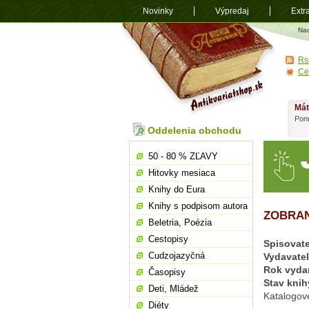
Novinky
Výpredaj
Extr
Antikvariá
Na
shop.sk
Rs
Ce
Mát
Ponú
Oddelenia obchodu
50 - 80 % ZĽAVY
Hitovky mesiaca
Knihy do Eura
Knihy s podpisom autora
ZOBRAN
Beletria, Poézia
Cestopisy
Spisovate
Cudzojazyčná
Vydavate
Rok vyda
Časopisy
Stav knih
Deti, Mládež
Katalogové
Diéty