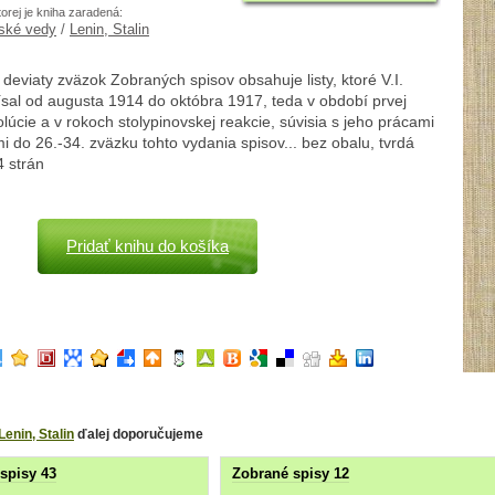
torej je kniha zaradená:
ské vedy
/
Lenin, Stalin
y deviaty zväzok Zobraných spisov obsahuje listy, ktoré V.I.
sal od augusta 1914 do októbra 1917, teda v období prvej
olúcie a v rokoch stolypinovskej reakcie, súvisia s jeho prácami
 do 26.-34. zväzku tohto vydania spisov... bez obalu, tvrdá
4 strán
Pridať knihu do košíka
Lenin, Stalin
ďalej doporučujeme
spisy 43
Zobrané spisy 12