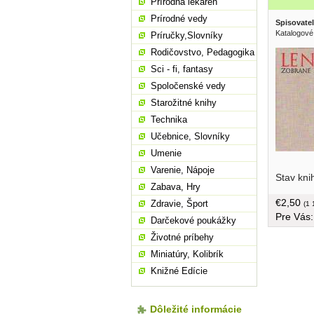
Prírodná lekáreň
Prírodné vedy
Spisovatel
Katalogové 
Príručky,Slovníky
Rodičovstvo, Pedagogika
Sci - fi, fantasy
Spoločenské vedy
Starožitné knihy
Technika
Učebnice, Slovníky
Umenie
novej eko
Varenie, Nápoje
Stav kni
tvrdá väz
Zabava, Hry
€2,50
Zdravie, Šport
(1 
Pre Vás
Darčekové poukážky
Životné príbehy
Miniatúry, Kolibrík
Knižné Edície
Dôležité informácie