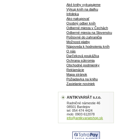
Aké knihy vykupujeme
Výkup kníh na diaľku
Infolinka
Ako nakupovať
Osobný odber kníh
Odberné miesta v Čechách
Odberné miesta na Slovensku
Poštovné do zahraničia
Možnosti platby
Nápoveda k hodnoteniu kníh
O nás
Darčeková poukážka
Ochrana súkromia
Obchodné podmienky
Reklamácie
Mapa stránok
Požiadavka na knihu
Zasielanie noviniek
ANTIKVARIÁT s.r.o.
Radničné námestie 46
08501 Bardejov
tel: 054 474 4424
mob: 0903 612078
info@antikvariatshop.sk