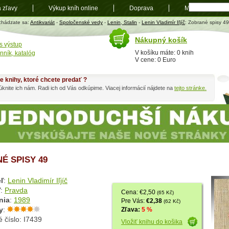
a zľavy
Výkup kníh online
Doprava
Mapa
t
chádzate sa:
Antikvariát
-
Spoločenské vedy
-
Lenin, Stalin
-
Lenin Vladimír Iľjíč
: Zobrané spisy 49
Nákupný košík
s výstup
V košíku máte: 0 knih
nník, katalóg
V cene: 0 Euro
e knihy, ktoré chcete predať ?
knite ich nám. Radi ich od Vás odkúpime. Viacej informácií nájdete na
tejto stránke.
É SPISY 49
ľ
:
Lenin Vladimír Iľjíč
ľ
:
Pravda
Cena: €2,50
(65 Kč)
nia
:
1989
Pre Vás:
€2,38
(62 Kč)
y
:
Zľava:
5 %
 číslo: I7439
Vložiť knihu do košika