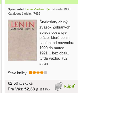
Spisovatel
:
Lenin Vladimír Iľjíč
, Pravda 1988
Katalogové číslo: I7432
Štyridsiaty druhý
zväzok Zobraných
spisov obsahuje
práce, ktoré Lenin
napísal od novembra
1920 do marca
1921... bez obalu,
tvrdá väzba, 752
strán
Stav knihy:
€2,50
(1 171 Kč)
kúpiť
Pre Vás:
€2,38
(1 112 Kč)