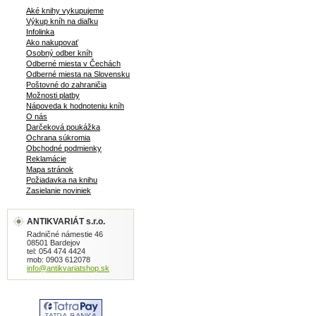
Aké knihy vykupujeme
Výkup kníh na diaľku
Infolinka
Ako nakupovať
Osobný odber kníh
Odberné miesta v Čechách
Odberné miesta na Slovensku
Poštovné do zahraničia
Možnosti platby
Nápoveda k hodnoteniu kníh
O nás
Darčeková poukážka
Ochrana súkromia
Obchodné podmienky
Reklamácie
Mapa stránok
Požiadavka na knihu
Zasielanie noviniek
ANTIKVARIÁT s.r.o.
Radničné námestie 46
08501 Bardejov
tel: 054 474 4424
mob: 0903 612078
info@antikvariatshop.sk