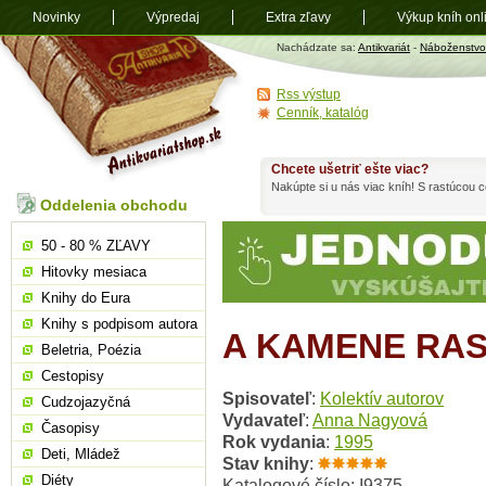
Novinky
Výpredaj
Extra zľavy
Výkup kníh onl
Antikvariát
Nachádzate sa:
Antikvariát
-
Náboženstvo
shop.sk
Rss výstup
Cenník, katalóg
Chcete ušetriť ešte viac?
Nakúpte si u nás viac kníh! S rastúcou
Oddelenia obchodu
50 - 80 % ZĽAVY
Hitovky mesiaca
Knihy do Eura
Knihy s podpisom autora
A KAMENE RAS
Beletria, Poézia
Cestopisy
Spisovateľ
:
Kolektív autorov
Cudzojazyčná
Vydavateľ
:
Anna Nagyová
Časopisy
Rok vydania
:
1995
Deti, Mládež
Stav knihy
:
Diéty
Katalogové číslo: I9375