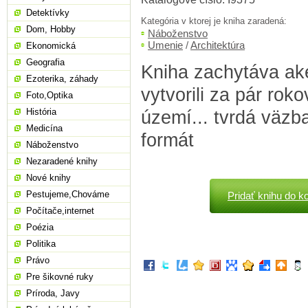
Detektívky
Kategória v ktorej je kniha zaradená:
Dom, Hobby
Náboženstvo
Umenie
/
Architektúra
Ekonomická
Geografia
Kniha zachytáva ak
Ezoterika, záhady
vytvorili za pár ro
Foto,Optika
História
území... tvrdá väzba
Medicína
formát
Náboženstvo
Nezaradené knihy
Nové knihy
Pestujeme,Chováme
Pridať knihu do k
Počítače,internet
Poézia
Politika
Právo
Pre šikovné ruky
Príroda, Javy