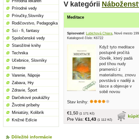
Prírodná lekáreň
V kategórii
Náboženst
Prírodné vedy
Príručky,Slovníky
Meditace
Rodičovstvo, Pedagogika
Sci - fi, fantasy
Spisovatel
:
Lubichová Chiara
, Nové mesto 19
Spoločenské vedy
Katalogové číslo: K6722
Starožitné knihy
Když tyto meditace
postupně pročítá
Technika
člověk, který padá
Učebnice, Slovníky
pod tíhou nudy
Umenie
pramenící z
materialismu, znovu
Varenie, Nápoje
povstává v naději a
Zabava, Hry
lásce a objevuje v
Zdravie, Šport
sobě novou
netušenou mladost... v češtine,
Darčekové poukážky
Stav knihy:
brožovaná, 104 strán
Životné príbehy
Miniatúry, Kolibrík
€1,50
(1 171 Kč)
kúpi
Pre Vás:
€1,43
Knižné Edície
(1 112 Kč)
Dôležité informácie