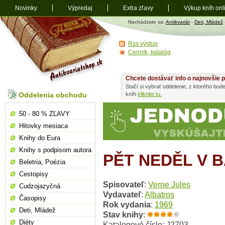
Novinky
Výpredaj
Extra zľavy
Výkup kníh onl
Antikvariát
Nachádzate sa:
Antikvariát
-
Deti, Mládež
shop.sk
Rss výstup
Cenník, katalóg
Chcete dostávať info o najnovšie p
Stačí si vybrať oddelenie, z ktorého bud
Oddelenia obchodu
kníh
kliknite tu.
50 - 80 % ZĽAVY
Hitovky mesiaca
Knihy do Eura
Knihy s podpisom autora
PĚT NEDĚL V 
Beletria, Poézia
Cestopisy
Spisovateľ
:
Verne Jules
Cudzojazyčná
Vydavateľ
:
Albatros
Časopisy
Rok vydania
:
1969
Deti, Mládež
Stav knihy
:
Diéty
Katalogové číslo: J2703