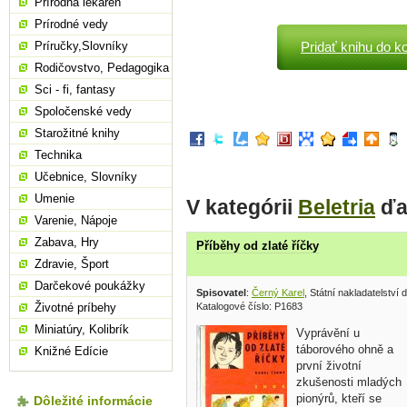
Prírodná lekáreň
Prírodné vedy
Príručky,Slovníky
Pridať knihu do k
Rodičovstvo, Pedagogika
Sci - fi, fantasy
Spoločenské vedy
Starožitné knihy
Technika
Učebnice, Slovníky
Umenie
V kategórii
Beletria
ďa
Varenie, Nápoje
Zabava, Hry
Příběhy od zlaté říčky
Zdravie, Šport
Darčekové poukážky
Spisovatel
:
Černý Karel
, Státní nakladatelství
Katalogové číslo: P1683
Životné príbehy
Miniatúry, Kolibrík
Vyprávění u
táborového ohně a
Knižné Edície
první životní
zkušenosti mladých
pionýrů, kteří se
Dôležité informácie