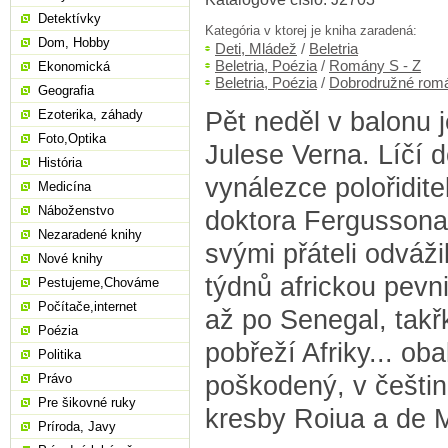
Detektívky
Kategória v ktorej je kniha zaradená:
Dom, Hobby
Deti, Mládež
/
Beletria
Beletria, Poézia
/
Romány S - Z
Ekonomická
Beletria, Poézia
/
Dobrodružné rom
Geografia
Pět neděl v balonu
Ezoterika, záhady
Foto,Optika
Julese Verna. Líčí 
História
vynálezce polořidit
Medicína
Náboženstvo
doktora Fergussona,
Nezaradené knihy
svými přáteli odvážil
Nové knihy
týdnů africkou pevn
Pestujeme,Chováme
Počítače,internet
až po Senegal, tak
Poézia
pobřeží Afriky... ob
Politika
poškodený, v češtin
Právo
Pre šikovné ruky
kresby Roiua a de 
Príroda, Javy