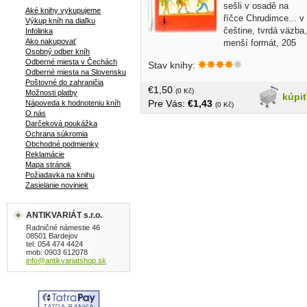
sešli v osadě na
Aké knihy vykupujeme
říčce Chrudimce... v
Výkup kníh na diaľku
češtine, tvrdá väzba,
Infolinka
Ako nakupovať
menší formát, 205
Osobný odber kníh
strán
Odberné miesta v Čechách
Stav knihy:
Odberné miesta na Slovensku
Poštovné do zahraničia
€1,50
(0 Kč)
Možnosti platby
kúpi
Pre Vás:
€1,43
Nápoveda k hodnoteniu kníh
(0 Kč)
O nás
Darčeková poukážka
Ochrana súkromia
Obchodné podmienky
Reklamácie
Mapa stránok
Požiadavka na knihu
Zasielanie noviniek
ANTIKVARIÁT s.r.o.
Radničné námestie 46
08501 Bardejov
tel: 054 474 4424
mob: 0903 612078
info@antikvariatshop.sk