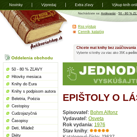
Novinky
Výpredaj
Extra zľavy
Výkup kníh onl
Antikvariát
Nachádzate sa:
Antikvariát
-
50 - 80 % Z
shop.sk
Rss výstup
Cenník, katalóg
Chcete mat knihy bez zaúčtovania
Vyberte si knihy za viac ako 35€ a
pošt
Oddelenia obchodu
50 - 80 % ZĽAVY
Hitovky mesiaca
Knihy do Eura
Knihy s podpisom autora
EPIŠTOLY O LÁ
Beletria, Poézia
Cestopisy
Spisovateľ
:
Bohm Alfonz
Cudzojazyčná
Vydavateľ
:
Osveta
Časopisy
Rok vydania
:
1976
Deti, Mládež
Stav knihy
:
Diéty
Katalogové číslo: J3637