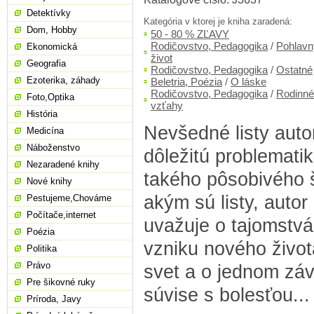
Detektívky
Kategória v ktorej je kniha zaradená:
Dom, Hobby
50 - 80 % ZĽAVY
Rodičovstvo, Pedagogika
/
Pohlavn
Ekonomická
život
Geografia
Rodičovstvo, Pedagogika
/
Ostatné
Ezoterika, záhady
Beletria, Poézia
/
O láske
Rodičovstvo, Pedagogika
/
Rodinné
Foto,Optika
vzťahy
História
Nevšedné listy autor
Medicína
Náboženstvo
dôležitú problemati
Nezaradené knihy
takého pôsobivého š
Nové knihy
akým sú listy, autor
Pestujeme,Chováme
Počítače,internet
uvažuje o tajomstvá
Poézia
vzniku nového život
Politika
Právo
svet a o jednom zá
Pre šikovné ruky
súvise s bolesťou...
Príroda, Javy