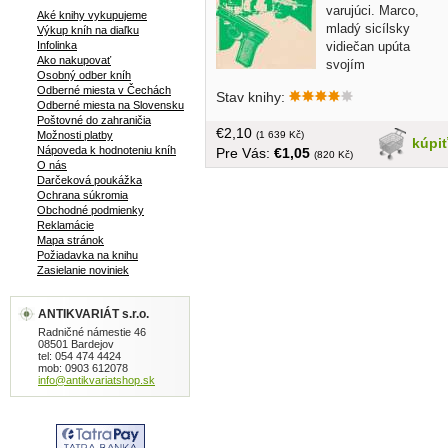
varujúci. Marco,
Aké knihy vykupujeme
mladý sicílsky
Výkup kníh na diaľku
vidiečan upúta
Infolinka
Ako nakupovať
svojím
Osobný odber kníh
chladnokrvným
Odberné miesta v Čechách
Stav knihy:
činom pozornosť miestnej mafie aj CIA.
Odberné miesta na Slovensku
Vďaka ctihodnej spoločnosti, ktorá ho
Poštovné do zahraničia
€2,10
použije ako nástroj v sérii politických
(1 639 Kč)
Možnosti platby
kúpi
Nápoveda k hodnoteniu kníh
Pre Vás:
€1,05
vrážd postupuje na spoločenskom
(820 Kč)
O nás
rebríčku. Po čase je donútený odísť do
Darčeková poukážka
USA, kde sa z neho stáva expert -
Ochrana súkromia
chladnokrvný profesionál... 336 strán,
Obchodné podmienky
tvrdá väzba, obal
Reklamácie
Mapa stránok
Požiadavka na knihu
Zasielanie noviniek
ANTIKVARIÁT s.r.o.
Radničné námestie 46
08501 Bardejov
tel: 054 474 4424
mob: 0903 612078
info@antikvariatshop.sk