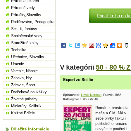
Prírodná lekáreň
Prírodné vedy
Príručky,Slovníky
Pridať knihu do k
Rodičovstvo, Pedagogika
Sci - fi, fantasy
Spoločenské vedy
Starožitné knihy
Technika
Učebnice, Slovníky
Umenie
V kategórii
50 - 80 % 
Varenie, Nápoje
Zabava, Hry
Expert zo Sicílie
Zdravie, Šport
Darčekové poukážky
Spisovatel
:
Lewis Norman
, Pravda 1985
Životné príbehy
Katalogové číslo: G6616
Miniatúry, Kolibrík
Román z prostredia
mafie a CIA. Má v
Knižné Edície
sebe prvky faktu i
politického románu -
navyše je poučný i
Dôležité informácie