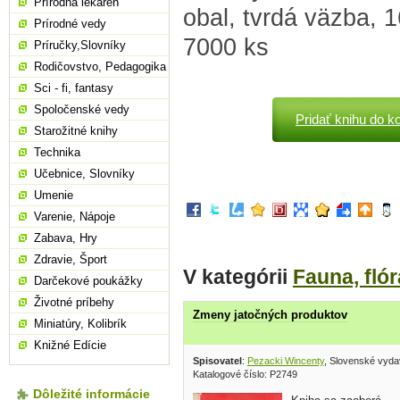
Prírodná lekáreň
obal, tvrdá väzba, 1
Prírodné vedy
7000 ks
Príručky,Slovníky
Rodičovstvo, Pedagogika
Sci - fi, fantasy
Spoločenské vedy
Pridať knihu do k
Starožitné knihy
Technika
Učebnice, Slovníky
Umenie
Varenie, Nápoje
Zabava, Hry
Zdravie, Šport
V kategórii
Fauna, flór
Darčekové poukážky
Životné príbehy
Zmeny jatočných produktov
Miniatúry, Kolibrík
Knižné Edície
Spisovatel
:
Pezacki Wincenty
, Slovenské vydav
Katalogové číslo: P2749
Dôležité informácie