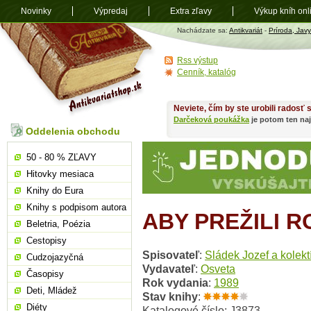
Novinky
Výpredaj
Extra zľavy
Výkup kníh onl
Antikvariát
Nachádzate sa:
Antikvariát
-
Príroda, Javy
shop.sk
Rss výstup
Cenník, katalóg
Neviete, čím by ste urobili radosť
Darčeková poukážka
je potom ten naj
Oddelenia obchodu
50 - 80 % ZĽAVY
Hitovky mesiaca
Knihy do Eura
Knihy s podpisom autora
ABY PREŽILI R
Beletria, Poézia
Cestopisy
Spisovateľ
:
Sládek Jozef a kolekt
Cudzojazyčná
Vydavateľ
:
Osveta
Časopisy
Rok vydania
:
1989
Deti, Mládež
Stav knihy
:
Diéty
Katalogové číslo: J3873