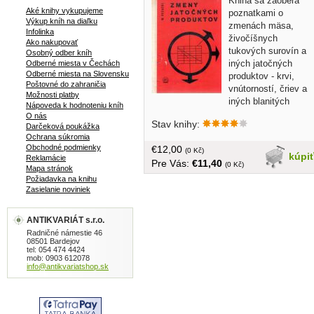
Kniha sa zaoberá
Aké knihy vykupujeme
poznatkami o
Výkup kníh na diaľku
zmenách mäsa,
Infolinka
živočíšnych
Ako nakupovať
tukových surovín a
Osobný odber kníh
iných jatočných
Odberné miesta v Čechách
Odberné miesta na Slovensku
produktov - krvi,
Poštovné do zahraničia
vnútorností, čriev a
Možnosti platby
iných blanitých
Nápoveda k hodnoteniu kníh
orgánov, koží, keratínových produktov,
O nás
Stav knihy:
surovín na biopreparáty a technických
Darčeková poukážka
Ochrana súkromia
kostí.... bez obalu, tvrdá väzba, 290
Obchodné podmienky
€12,00
strán
(0 Kč)
kúpi
Reklamácie
Pre Vás:
€11,40
(0 Kč)
Mapa stránok
Požiadavka na knihu
Zasielanie noviniek
ANTIKVARIÁT s.r.o.
Radničné námestie 46
08501 Bardejov
tel: 054 474 4424
mob: 0903 612078
info@antikvariatshop.sk