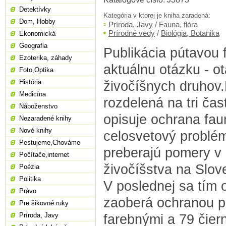
Detektívky
Kategória v ktorej je kniha zaradená:
Dom, Hobby
Príroda, Javy
/
Fauna, flóra
Prírodné vedy
/
Biológia, Botanika
Ekonomická
Geografia
Publikácia pútavou
Ezoterika, záhady
aktuálnu otázku - o
Foto,Optika
História
živočíšnych druhov.
Medicína
rozdelená na tri čast
Náboženstvo
opisuje ochrana fau
Nezaradené knihy
Nové knihy
celosvetový problém
Pestujeme,Chováme
preberajú pomery v
Počítače,internet
živočíšstva na Slov
Poézia
Politika
V poslednej sa tím
Právo
zaoberá ochranou pr
Pre šikovné ruky
Príroda, Javy
farebnými a 79 čier