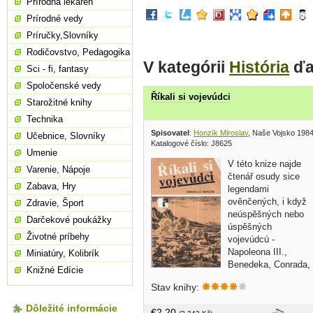
Prírodná lekáreň
Prírodné vedy
Príručky,Slovníky
Rodičovstvo, Pedagogika
V kategórii
História
ďa
Sci - fi, fantasy
Spoločenské vedy
Říkali si vojevúdci
Starožitné knihy
Technika
Spisovatel
:
Honzík Miroslav
, Naše Vojsko 198
Učebnice, Slovníky
Katalogové číslo: J8625
Umenie
V této knize najde
Varenie, Nápoje
čtenář osudy sice
Zabava, Hry
legendami
ověnčených, i když
Zdravie, Šport
neúspěšných nebo
Darčekové poukážky
úspěšných
Životné príbehy
vojevúdcú -
Napoleona III.,
Miniatúry, Kolibrík
Benedeka, Conrada,
Knižné Edície
Kitchenera,
Stav knihy:
Hindenburga, Ludendorffa, Pétaina či
Rommela, kteří se nechtěli podřídit
Dôležité informácie
€2,20