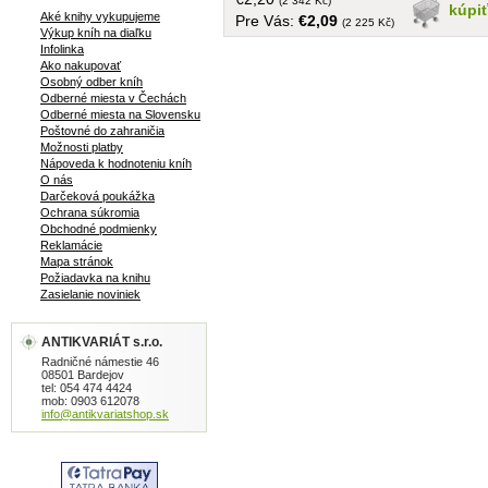
historické situaci a ve své zaslepenosti
(2 342 Kč)
kúpi
Aké knihy vykupujeme
Pre Vás:
€2,09
neuznávali, že vojenství a zejména
(2 225 Kč)
Výkup kníh na diaľku
válka jsou součástí politky a závisí na
Infolinka
ní... v češtine, brožovaná, 304 strán, 16
Ako nakupovať
strán prílohy
Osobný odber kníh
Odberné miesta v Čechách
Odberné miesta na Slovensku
Poštovné do zahraničia
Možnosti platby
Nápoveda k hodnoteniu kníh
O nás
Darčeková poukážka
Ochrana súkromia
Obchodné podmienky
Reklamácie
Mapa stránok
Požiadavka na knihu
Zasielanie noviniek
ANTIKVARIÁT s.r.o.
Radničné námestie 46
08501 Bardejov
tel: 054 474 4424
mob: 0903 612078
info@antikvariatshop.sk