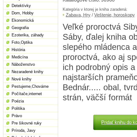
Detektívky
Kategória v ktorej je kniha zaradená:
Dom, Hobby
Zabava, Hry
/
Veštenie, horoskopy
Ekonomická
Veľké proroctvá Sib
Geografia
Sáby, ďalej kniha o
Ezoterika, záhady
Foto,Optika
slepého mládenca a
História
proroctvá, ako aj s
Medicína
Náboženstvo
ich podrobný opis a
Nezaradené knihy
najstarších prameň
Nové knihy
Bednár..... obal, tv
Pestujeme,Chováme
Počítače,internet
strán, väčší formát
Poézia
Politika
Právo
Pridať knihu do k
Pre šikovné ruky
Príroda, Javy