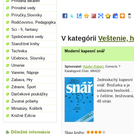
Prírodná lekáreň
Prírodné vedy
Príručky,Slovníky
Rodičovstvo, Pedagogika
Sci - fi, fantasy
V kategórii
Veštenie, 
Spoločenské vedy
Starožitné knihy
Technika
Moderní kapesní snář
Učebnice, Slovníky
Umenie
Spisovatel
:
Haufer Robert
, Genezis ?
Katalogové číslo: M6420
Varenie, Nápoje
Jednoduchý kapesní
Zabava, Hry
snář. Brožurka a je
Zdravie, Šport
seřazena heslovitě...
Darčekové poukážky
v češtine, brožovaná
48 strán
Životné príbehy
Miniatúry, Kolibrík
Knižné Edície
Dôležité informácie
Stav knihy: