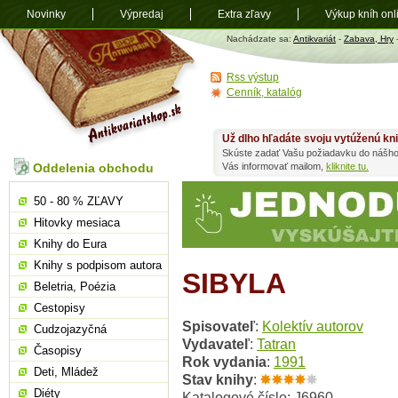
Novinky
Výpredaj
Extra zľavy
Výkup kníh onl
Antikvariát
Nachádzate sa:
Antikvariát
-
Zabava, Hry
shop.sk
Rss výstup
Cenník, katalóg
Už dlho hľadáte svoju vytúženú kn
Skúste zadať Vašu požiadavku do nášho
Oddelenia obchodu
Vás informovať mailom,
kliknite tu.
50 - 80 % ZĽAVY
Hitovky mesiaca
Knihy do Eura
Knihy s podpisom autora
SIBYLA
Beletria, Poézia
Cestopisy
Spisovateľ
:
Kolektív autorov
Cudzojazyčná
Vydavateľ
:
Tatran
Časopisy
Rok vydania
:
1991
Deti, Mládež
Stav knihy
:
Diéty
Katalogové číslo: J6960