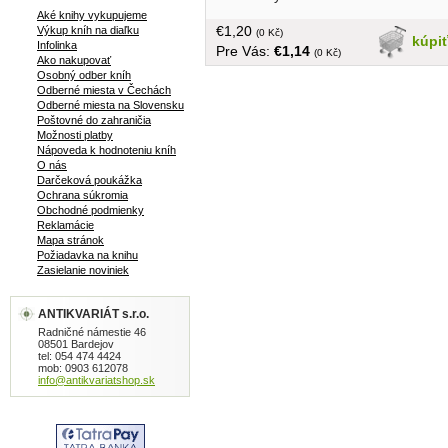
Aké knihy vykupujeme
€1,20
Výkup kníh na diaľku
(0 Kč)
kúpi
Infolinka
Pre Vás:
€1,14
(0 Kč)
Ako nakupovať
Osobný odber kníh
Odberné miesta v Čechách
Odberné miesta na Slovensku
Poštovné do zahraničia
Možnosti platby
Nápoveda k hodnoteniu kníh
O nás
Darčeková poukážka
Ochrana súkromia
Obchodné podmienky
Reklamácie
Mapa stránok
Požiadavka na knihu
Zasielanie noviniek
ANTIKVARIÁT s.r.o.
Radničné námestie 46
08501 Bardejov
tel: 054 474 4424
mob: 0903 612078
info@antikvariatshop.sk