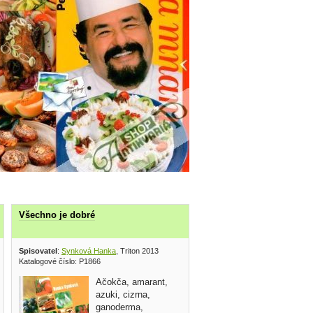
Všechno je dobré
Spisovatel
:
Synková Hanka
, Triton 2013
Katalogové číslo: P1866
Ačokča, amarant,
azuki, cizrna,
ganoderma,