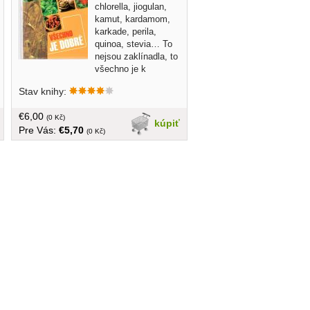
chlorella, jiogulan,
kamut, kardamom,
karkade, perila,
quinoa, stevia… To
nejsou zaklínadla, to
všechno je k
něčemu dobré! Na každé potravině,
Stav knihy:
zelenině, bylince, ba i na plevelech je
totiž něco dobrého. Je však třeba vědět
€6,00
co a k čemu.... v češtine, brožovaná,
(0 Kč)
kúpiť
Pre Vás:
€5,70
400 strán
(0 Kč)