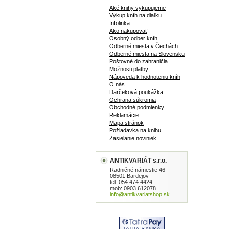
Aké knihy vykupujeme
Výkup kníh na diaľku
Infolinka
Ako nakupovať
Osobný odber kníh
Odberné miesta v Čechách
Odberné miesta na Slovensku
Poštovné do zahraničia
Možnosti platby
Nápoveda k hodnoteniu kníh
O nás
Darčeková poukážka
Ochrana súkromia
Obchodné podmienky
Reklamácie
Mapa stránok
Požiadavka na knihu
Zasielanie noviniek
ANTIKVARIÁT s.r.o.
Radničné námestie 46
08501 Bardejov
tel: 054 474 4424
mob: 0903 612078
info@antikvariatshop.sk