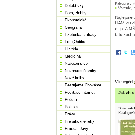
Kategória v k
Detektívky
Varenie, 
Dom, Hobby
Najlepšie 
Ekonomická
HAM vravie
Geografia
aj ja. A M
táto kuchá
Ezoterika, záhady
Foto,Optika
História
Medicína
Náboženstvo
Nezaradené knihy
Nové knihy
V kategórii
Pestujeme,Chováme
Počítače,internet
Jak žít a
Poézia
Politika
Spisovatel
Katalogové
Právo
Pre šikovné ruky
Príroda, Javy