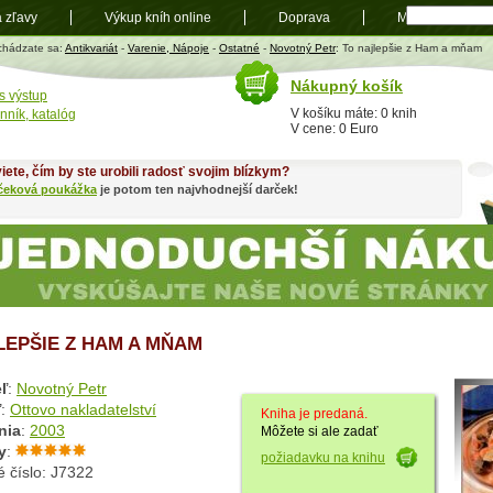
a zľavy
Výkup kníh online
Doprava
Mapa
t
chádzate sa:
Antikvariát
-
Varenie, Nápoje
-
Ostatné
-
Novotný Petr
: To najlepšie z Ham a mňam
Nákupný košík
s výstup
V košíku máte: 0 knih
nník, katalóg
V cene: 0 Euro
iete, čím by ste urobili radosť svojim blízkym?
čeková poukážka
je potom ten najvhodnejší darček!
LEPŠIE Z HAM A MŇAM
ľ
:
Novotný Petr
ľ
:
Ottovo nakladatelství
Kniha je predaná.
nia
:
2003
Môžete si ale zadať
y
:
požiadavku na knihu
 číslo: J7322