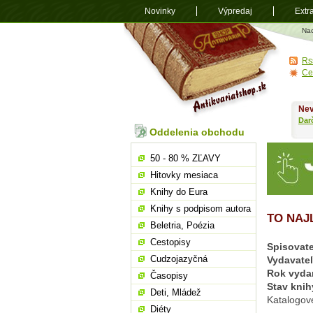
Novinky
Výpredaj
Extr
Antikvariá
Na
shop.sk
Rs
Ce
Nev
Dar
Oddelenia obchodu
50 - 80 % ZĽAVY
Hitovky mesiaca
Knihy do Eura
Knihy s podpisom autora
TO NAJ
Beletria, Poézia
Cestopisy
Spisovate
Cudzojazyčná
Vydavate
Rok vyda
Časopisy
Stav knih
Deti, Mládež
Katalogové
Diéty