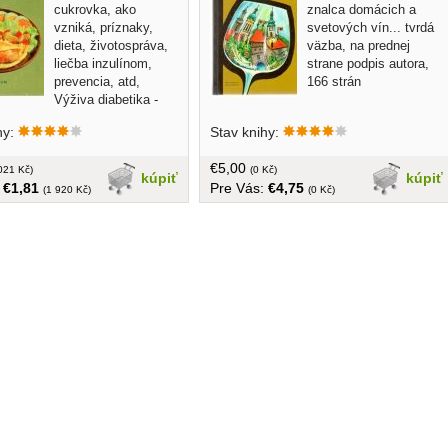
cukrovka, ako
znalca domácich a
vzniká, príznaky,
svetových vín... tvrdá
dieta, životospráva,
väzba, na prednej
liečba inzulínom,
strane podpis autora,
prevencia, atd,
166 strán
Výživa diabetika -
iéta, výber potravín, sladidlá,
hy:
Stav knihy:
 diabetikovi - hlavné zložky,
redpisová časť - recepty,
€5,00
, atd....v češtine, obal
021 Kč)
(0 Kč)
kúpiť
kúpiť
:
€1,81
Pre Vás:
€4,75
, 376 strán, 16 strán obraz.
(1 920 Kč)
(0 Kč)