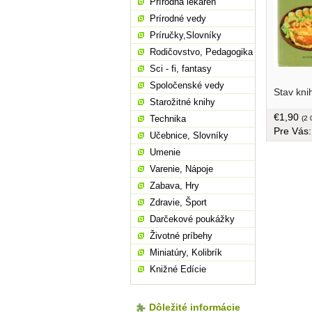
Prírodná lekáreň
Prírodné vedy
Príručky,Slovníky
Rodičovstvo, Pedagogika
Sci - fi, fantasy
výživa, d
Spoločenské vedy
Stav kni
Ako variť
Starožitné knihy
tabuľk, p
€1,90
Technika
jedálníček
(2 
Pre Vás
poškodený
Učebnice, Slovníky
prílohy
Umenie
Varenie, Nápoje
Zabava, Hry
Zdravie, Šport
Darčekové poukážky
Životné príbehy
Miniatúry, Kolibrík
Knižné Edície
Dôležité informácie