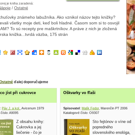
torej je kniha zaradená:
Nápoje
/
Ostatné
chuťovky známeho labužníka. Ako vznikol názov tejto knižky?
vali všetky moje deti, keď boli hladné. Časom som si to osvojil
ŇAM? To sú recepty pre maškrtníkov. A práve z nich je zložená
rska knižka...tvrdá väzba, 175 strán
Ostatné
ďalej doporučujeme
 co jíst při cukrovce
Oškvarky vo fľaši
:
Páv J. a kol.
, Avicenum 1979
Spisovatel
:
Malík Fedor
, Marenčin PT 2006
 číslo: A9095
Katalogové číslo: O9307
Z obsahu knihy:
Sto fejtónov o víne od
Cukrovka a jej
popredného
liečenie - čo je
slovenského enológa,