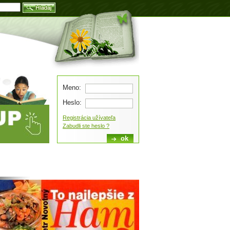
Blog
Meno:
Heslo:
Registrácia užívateľa
Zabudli ste heslo ?