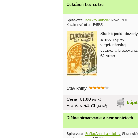
Cukráreň bez cukru
Spisovatel
:
Kolektív autorov
, Nova 1991
Katalogové číslo: E4585
Sladké jedlá, dezerty
a múčniky vo
vegetariánskej
výžive.... brožovaná,
62 strán
Stav knihy:
Cena
: €1,80
(47 Kč)
kúpi
Pre Vás:
€1,71
(44 Kč)
Diétne stravovanie v nemocniciach
Spisovatel
:
Bučko Andrej a kolektív
, Slovenské