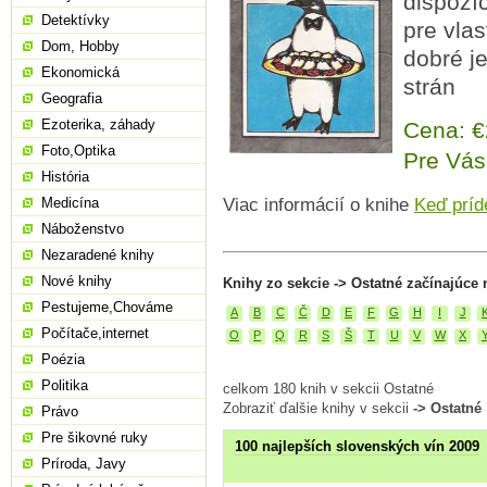
dispozíc
Detektívky
pre vla
Dom, Hobby
dobré j
Ekonomická
strán
Geografia
Ezoterika, záhady
Cena: 
Foto,Optika
Pre Vás
História
Medicína
Viac informácií o knihe
Keď príd
Náboženstvo
Nezaradené knihy
Nové knihy
Knihy zo sekcie -> Ostatné začínajúce 
Pestujeme,Chováme
A
B
C
Č
D
E
F
G
H
I
J
Počítače,internet
O
P
Q
R
S
Š
T
U
V
W
X
Poézia
Politika
celkom 180 knih v sekcii Ostatné
Zobraziť ďalšie knihy v sekcii
-> Ostatné
Právo
Pre šikovné ruky
100 najlepších slovenských vín 2009
Príroda, Javy