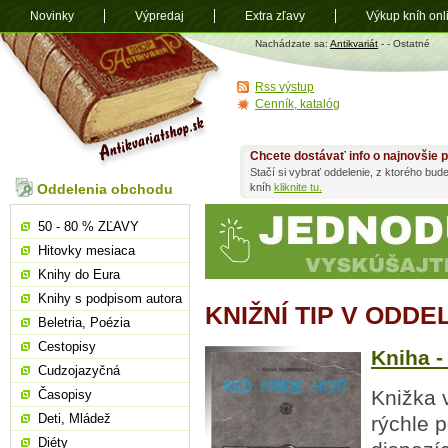
Novinky
Výpredaj
Extra zľavy
Výkup kníh onl
Antikvariát
Nachádzate sa:
Antikvariát
-
- Ostatné
shop.sk
Rss výstup
Cenník, katalóg
Chcete dostávať info o najnovšie p
Stačí si vybrať oddelenie, z ktorého bud
Oddelenia obchodu
kníh
kliknite tu.
50 - 80 % ZĽAVY
Hitovky mesiaca
Knihy do Eura
Knihy s podpisom autora
KNIŽNÍ TIP V ODDE
Beletria, Poézia
Cestopisy
Kniha -
Cudzojazyčná
Knižka 
Časopisy
Deti, Mládež
rýchle 
Diéty