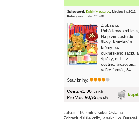
Spisovatel
:
Kolektív autorov
, Mediaprint 2011
Katalogové číslo: O9766
Z obsahu:
Pohádkový král lesa,
Na první cestu do
školy, Kouzlení s
krémy bez
cukrářského sáčku a
špičky, atd... v
češtine, brožovaná,
veľký formát, 34
strán
Stav knihy:
Cena
: €1,00
(26 Kč)
kúpi
Pre Vás:
€0,95
(25 Kč)
celkem 180 knih v sekci Ostatné
Zobraziť ďalšie knihy v sekcii
-> Ostatné