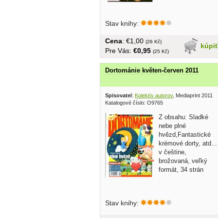
Stav knihy:
Cena
: €1,00
(26 Kč)
kúpi
Pre Vás:
€0,95
(25 Kč)
Dortománie květen-červen 2011
Spisovatel
:
Kolektív autorov
, Mediaprint 2011
Katalogové číslo: O9765
Z obsahu: Sladké
nebe plné
hvězd,Fantastické
krémové dorty, atd...
v češtine,
brožovaná, veľký
formát, 34 strán
Stav knihy: