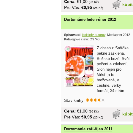
Cena
: €1,00
(26 Kč)
kúpi
Pre Vás:
€0,95
(25 Kč)
Dortománie leden-únor 2012
Spisovatel
:
Kolektív autorov
, Mediaprint 2012
Katalogové číslo: O9746
Z obsahu: Srdíčka
pěkně zasklená,
Božské bezé, Svět
pečení a zdobení,
Slon nejen pro
štěstí,a td...
brožovaná, v
češtine, veľký
formát, 34 strán
Stav knihy:
Cena
: €1,00
(26 Kč)
kúpi
Pre Vás:
€0,95
(25 Kč)
Dortománie září-říjen 2011