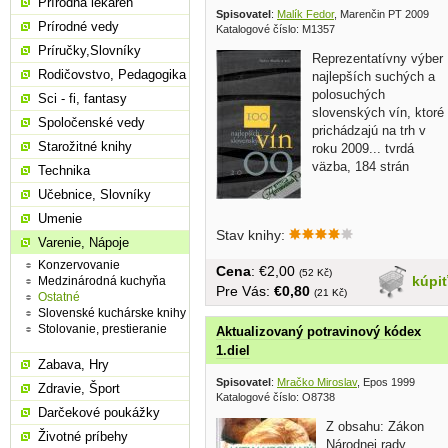
Prírodná lekáreň
Spisovatel
:
Malík Fedor
, Marenčin PT 2009
Prírodné vedy
Katalogové číslo: M1357
Príručky,Slovníky
Reprezentatívny výber
Rodičovstvo, Pedagogika
najlepších suchých a
polosuchých
Sci - fi, fantasy
slovenských vín, ktoré
Spoločenské vedy
prichádzajú na trh v
Starožitné knihy
roku 2009... tvrdá
väzba, 184 strán
Technika
Učebnice, Slovníky
Umenie
Stav knihy:
Varenie, Nápoje
Konzervovanie
Cena
: €2,00
(52 Kč)
kúpi
Medzinárodná kuchyňa
Pre Vás:
€0,80
(21 Kč)
Ostatné
Slovenské kuchárske knihy
Stolovanie, prestieranie
Aktualizovaný potravinový kódex
1.diel
Zabava, Hry
Spisovatel
:
Mračko Miroslav
, Epos 1999
Zdravie, Šport
Katalogové číslo: O8738
Darčekové poukážky
Z obsahu: Zákon
Životné príbehy
Národnej rady