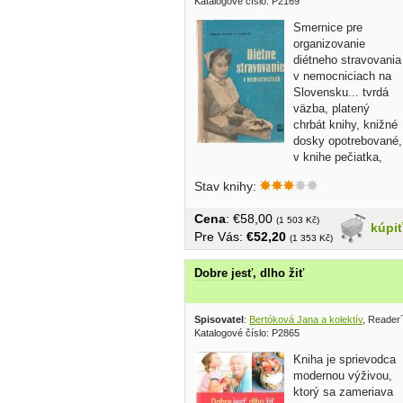
Katalogové číslo: P2169
Smernice pre
organizovanie
diétneho stravovania
v nemocniciach na
Slovensku... tvrdá
väzba, platený
chrbát knihy, knižné
dosky opotrebované,
v knihe pečiatka,
363 strán,...
Stav knihy:
Cena
: €58,00
(1 503 Kč)
kúpi
Pre Vás:
€52,20
(1 353 Kč)
Dobre jesť, dlho žiť
Spisovatel
:
Bertóková Jana a kolektív
, Reader
Katalogové číslo: P2865
Kniha je sprievodca
modernou výživou,
ktorý sa zameriava