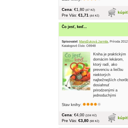
Cena
: €1,80
(47 Kč)
kúpi
Pre Vás:
€1,71
(44 Kč)
Čo jesť, keď...
Spisovatel
:
Mandžuková Jarmila
, Príroda 2012
Katalogové číslo: O8948
Kniha je praktickým
domácim lekárom,
ktorý radí, ako
prevenciu a liečbu
niektorých
najbežnejších chorô
dosiahnuť
prirodzenými a
jednoduchými
metódami,...
Stav knihy:
Cena
: €4,00
(104 Kč)
kúpi
Pre Vás:
€3,80
(98 Kč)