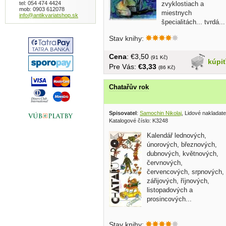
tel: 054 474 4424
zvyklostiach a
mob: 0903 612078
miestnych
info@antikvariatshop.sk
špecialitách... tvrdá...
Stav knihy:
Cena
: €3,50
(91 Kč)
kúpi
Pre Vás:
€3,33
(86 Kč)
Chatařův rok
Spisovatel
:
Samochin Nikolaj
, Lidové nakladate
Katalogové číslo: K3248
Kalendář lednových,
únorových, březnových,
dubnových, květnových,
červnových,
červencových, srpnových,
zářijových, říjnových,
listopadových a
prosincových...
Stav knihy: