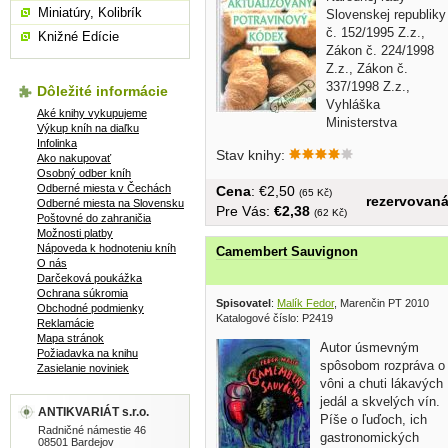
Miniatúry, Kolibrík
Slovenskej republiky
č. 152/1995 Z.z.,
Knižné Edície
Zákon č. 224/1998
Z.z., Zákon č.
337/1998 Z.z.,
Dôležité informácie
Vyhláška
Aké knihy vykupujeme
Ministerstva
Výkup kníh na diaľku
pôdohospodárstva Slovenskej...
Infolinka
Stav knihy:
Ako nakupovať
Osobný odber kníh
Odberné miesta v Čechách
Cena
: €2,50
(65 Kč)
rezervovan
Odberné miesta na Slovensku
Pre Vás:
€2,38
(62 Kč)
Poštovné do zahraničia
Možnosti platby
Nápoveda k hodnoteniu kníh
Camembert Sauvignon
O nás
Darčeková poukážka
Ochrana súkromia
Spisovatel
:
Malík Fedor
, Marenčin PT 2010
Obchodné podmienky
Katalogové číslo: P2419
Reklamácie
Mapa stránok
Autor úsmevným
Požiadavka na knihu
spôsobom rozpráva o
Zasielanie noviniek
vôni a chuti lákavých
jedál a skvelých vín.
ANTIKVARIÁT s.r.o.
Píše o ľuďoch, ich
Radničné námestie 46
gastronomických
08501 Bardejov