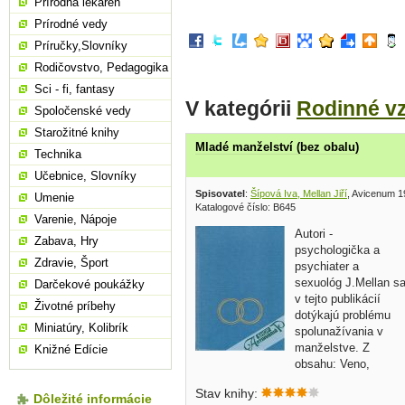
Prírodná lekáreň
Prírodné vedy
Príručky,Slovníky
Rodičovstvo, Pedagogika
Sci - fi, fantasy
V kategórii
Rodinné v
Spoločenské vedy
Starožitné knihy
Mladé manželství (bez obalu)
Technika
Učebnice, Slovníky
Spisovatel
:
Šípová Iva, Mellan Jiří
, Avicenum 1
Umenie
Katalogové číslo: B645
Varenie, Nápoje
Autori -
Zabava, Hry
psychologička a
Zdravie, Šport
psychiater a
sexuológ J.Mellan s
Darčekové poukážky
v tejto publikácií
Životné príbehy
dotýkajú problému
Miniatúry, Kolibrík
spolunažívania v
manželstve. Z
Knižné Edície
obsahu: Veno,
Súžitie dvoch generácií, Priania, ilúzie 
Stav knihy:
reálne možnosti, Prispôsobovanie sa,
Dôležité informácie