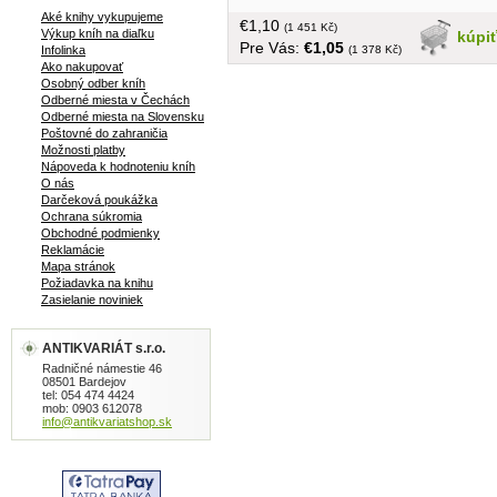
Zlozvyky, Intímne súkromie, Pohlavné
Aké knihy vykupujeme
€1,10
súžitie, Oddelené alebo spoločné
(1 451 Kč)
Výkup kníh na diaľku
kúpi
Pre Vás:
€1,05
spálne?, atd....v češtine, bez obalu,
(1 378 Kč)
Infolinka
Ako nakupovať
tvrdá väzba, 176 strán
Osobný odber kníh
Odberné miesta v Čechách
Odberné miesta na Slovensku
Poštovné do zahraničia
Možnosti platby
Nápoveda k hodnoteniu kníh
O nás
Darčeková poukážka
Ochrana súkromia
Obchodné podmienky
Reklamácie
Mapa stránok
Požiadavka na knihu
Zasielanie noviniek
ANTIKVARIÁT s.r.o.
Radničné námestie 46
08501 Bardejov
tel: 054 474 4424
mob: 0903 612078
info@antikvariatshop.sk