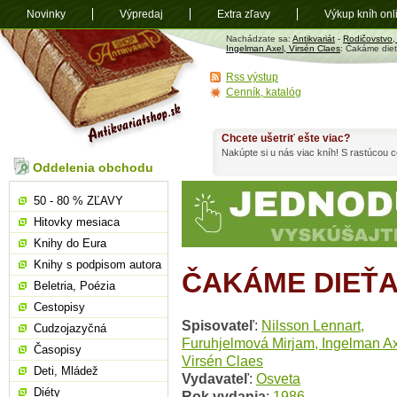
Novinky
Výpredaj
Extra zľavy
Výkup kníh onl
Antikvariát
Nachádzate sa:
Antikvariát
-
Rodičovstvo
shop.sk
Ingelman Axel, Virsén Claes
: Čakáme die
Rss výstup
Cenník, katalóg
Chcete ušetriť ešte viac?
Nakúpte si u nás viac kníh! S rastúcou
Oddelenia obchodu
50 - 80 % ZĽAVY
Hitovky mesiaca
Knihy do Eura
Knihy s podpisom autora
ČAKÁME DIEŤ
Beletria, Poézia
Cestopisy
Spisovateľ
:
Nilsson Lennart,
Cudzojazyčná
Furuhjelmová Mirjam, Ingelman Ax
Časopisy
Virsén Claes
Deti, Mládež
Vydavateľ
:
Osveta
Diéty
Rok vydania
:
1986