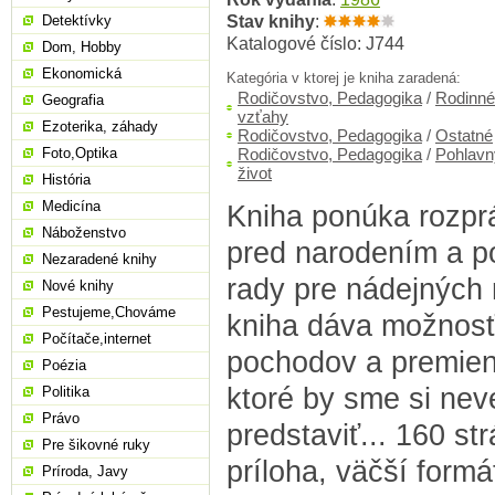
Stav knihy
:
Detektívky
Katalogové číslo: J744
Dom, Hobby
Ekonomická
Kategória v ktorej je kniha zaradená:
Rodičovstvo, Pedagogika
/
Rodinné
Geografia
vzťahy
Ezoterika, záhady
Rodičovstvo, Pedagogika
/
Ostatné
Foto,Optika
Rodičovstvo, Pedagogika
/
Pohlavn
život
História
Medicína
Kniha ponúka rozprá
Náboženstvo
pred narodením a po
Nezaradené knihy
rady pre nádejných r
Nové knihy
Pestujeme,Chováme
kniha dáva možnosť
Počítače,internet
pochodov a premien 
Poézia
ktoré by sme si neve
Politika
Právo
predstaviť... 160 st
Pre šikovné ruky
príloha, väčší formá
Príroda, Javy