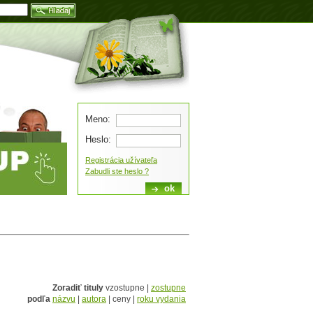
Blog
Meno:
Heslo:
Registrácia užívateľa
Zabudli ste heslo ?
Zoradiť tituly
vzostupne |
zostupne
podľa
názvu
|
autora
| ceny |
roku vydania