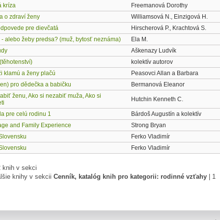
 kríza
Freemanová Dorothy
a o zdraví ženy
Williamsová N., Einzigová H.
odpovede pre dievčatá
Hirscherová P., Krachtová S.
c - alebo žeby predsa? (muž, bytosť neznáma)
Ela M.
udy
Aškenazy Ludvík
(těhotenství)
kolektív autorov
i klamú a ženy plačú
Peasovci Allan a Barbara
jen) pro dědečka a babičku
Bermanová Eleanor
abiť ženu, Ako si nezabiť muža, Ako si
Hutchin Kenneth C.
ti
a pre celú rodinu 1
Bárdoš Augustín a kolektív
age and Family Experience
Strong Bryan
Slovensku
Ferko Vladimír
Slovensku
Ferko Vladimír
 knih v sekci
lšie knihy v sekcii
Cenník, katalóg knih pro kategorii: rodinné vzťahy
|
1