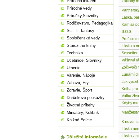
Prírodná lekáreň
Základy r
Prírodné vedy
Partnerský
Príručky,Slovníky
Láska, par
Rodičovstvo, Pedagogika
Kam sa po
Sci - fi, fantasy
S.O.S.
Spoločenské vedy
Proč se m
Starožitné knihy
Láska a m
Technika
Sexseller
Učebnice, Slovníky
Vášnivá l
Zoči-voči
Umenie
Lunární di
Varenie, Nápoje
Jak využít
Zabava, Hry
Kniha pre
Zdravie, Šport
Volba živo
Darčekové poukážky
Kdyby muži
Životné príbehy
Miniatúry, Kolibrík
Manželstvo
Knižné Edície
K novému
Láska není
Láska z n
Dôležité informácie