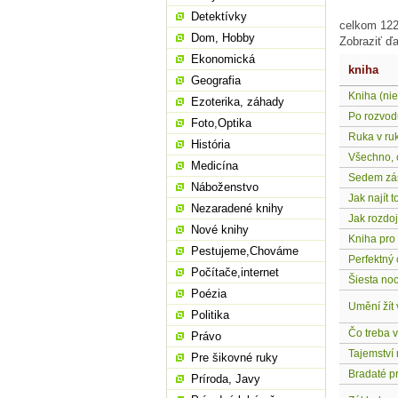
Detektívky
celkom 122 
Dom, Hobby
Zobraziť ďa
Ekonomická
kniha
Geografia
Kniha (nie
Ezoterika, záhady
Po rozvod
Foto,Optika
Ruka v ru
História
Všechno, 
Medicína
Sedem zás
Náboženstvo
Jak najít 
Nezaradené knihy
Jak rozdoj
Nové knihy
Kniha pro 
Pestujeme,Chováme
Perfektný
Počítače,internet
Šiesta no
Poézia
Umění žít
Politika
Čo treba 
Právo
Tajemství
Pre šikovné ruky
Bradaté p
Príroda, Javy