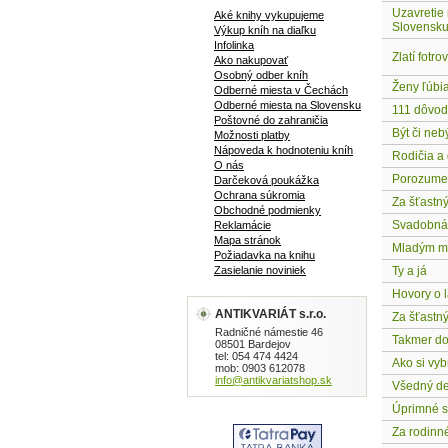
Uzavretie 
Aké knihy vykupujeme
Slovensk
Výkup kníh na diaľku
Infolinka
Zlatí fotrov
Ako nakupovať
Osobný odber kníh
Ženy ľúbi
Odberné miesta v Čechách
Odberné miesta na Slovensku
111 dôvod
Poštovné do zahraničia
Být či neb
Možnosti platby
Nápoveda k hodnoteniu kníh
Rodičia a 
O nás
Porozumen
Darčeková poukážka
Ochrana súkromia
Za šťastn
Obchodné podmienky
Svadobná 
Reklamácie
Mapa stránok
Mladým m
Požiadavka na knihu
Zasielanie noviniek
Ty a já
Hovory o 
ANTIKVARIÁT s.r.o.
Za šťastn
Radničné námestie 46
Takmer do
08501 Bardejov
tel: 054 474 4424
Ako si vyb
mob: 0903 612078
info@antikvariatshop.sk
Všedný de
Úprimné s
Za rodinné