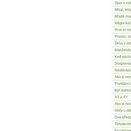
Spor o ro
Miluji, te
Mladé man
Mágia kaž
Prvé tri ro
Prosím, z
Žena v zd
Manželská
Keď odchá
Dospievaj
Nastávajú
Ako si ne
Povídání 
Byť dobrým
XX a XY
Ako si nez
Péče o dít
Dva středy
Těhotenst
Encyklope