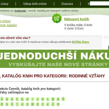
a zľavy
Výkup kníh online
Doprava
Mapa
t
chádzate sa:
Antikvariát
- cenník, katalóg pro kategorii: rodinné vzťahy
Nákupný košík
s výstup
V košíku máte: 0 knih
nník, katalóg
V cene: 0 Euro
ete ušetriť ešte viac?
pte si u nás viac kníh! S rastúcou cenou nákupu pridávame
EXTRA Zľavy.
, KATALÓG KNIH PRO KATEGORII: RODINNÉ VZŤAHY
ekcie Cenník, katalóg knih pro kategorii:
ťahy začínajúce na
Č
D
E
F
G
H
I
J
K
L
M
N
Ň
R
S
Š
T
U
V
W
X
Y
Z
Ž
#