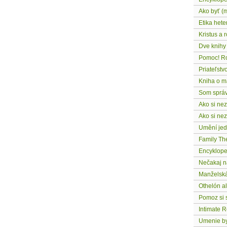
Ako byť (
Etika het
Kristus a 
Dve knihy
Pomoc! Ro
Priateľstv
Kniha o m
Som správ
Ako si ne
Ako si ne
Umění jedn
Family Th
Encyklope
Nečakaj n
Manželská
Othelón al
Pomoz si s
Intimate R
Umenie by