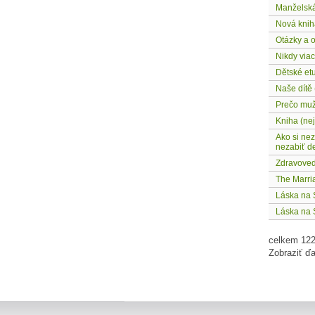
Manželská
Nová knih
Otázky a 
Nikdy via
Dětské et
Naše dítě 
Prečo muž
Kniha (ne
Ako si nez
nezabiť de
Zdravoved
The Marri
Láska na 
Láska na 
celkem 122
Zobraziť ďa