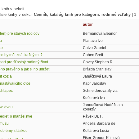
knih v sekcii
lšie knihy v sekcii
Cenník, katalóg knih pro kategorii: rodinné vzťahy
|
1
autor
len) pre starých rodičov
Bermanová Eleanor
u
Planava Ivo
ke
Calvo Gabriel
co by měl znát každý muž
Cohen Brett
ad pre šťastný rodinný život
Covey Stephen R.
toho pravého a jak si ho udržet
Brázda Stanislav
it kozla
Janáčková Laura
nastávajícího otce
Kapr Jaroslav
 chlapec
Schneiderová Sylvia
c
Kučerová Iva
Janoušková Naděžda a
 ve dvou
kolektív
vedieť o manželstve
Pávek Dr. F.
 mužu
Angelis Barbara de
roblémy s láskou
Kollárová Lucia
Fišer, Gregor, Klímová,