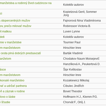
manželstva a rodinný život cudzincov na
Kolektív autorov
u
Kopietzová Gerit, Sommer
ci
Jorg
a stopercentných mužov
Fajnorová Nina Vladimírovna
ov, prečo milovať mužov
Robinsson Victoria B.
ýt matkou
Luven Lynne
deti
Kolektív autorov
ie v manželstve
Tournier Paul
ým manželstvom
Hirschler Imre
cesta plná dobrých predsavzatí
Barták Vladimír
anželom
Chodakov Naum Moisejevič
Hanzlíková A., Peukertová D.
lásce
Šipr Květoslav
ým manželstvom
Hirschler Imre
konalé manželstvo
Kozakiewicz Mikolaj
rať a udržať partnera
Cibulec Jindřich
ň a zázrak v rodine
Bovet Theodor
lovo o láske
Hoffmann H.J., Klemm P.G.
 šťastie
Chorvát F., Orlíj J.