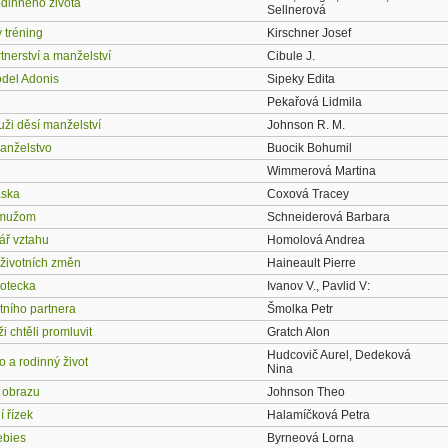
odinného života
Sellnerová
 tréning
Kirschner Josef
tnerství a manželství
Cibule J.
del Adonis
Sipeky Edita
Pekařová Lidmila
uži děsí manželství
Johnson R. M.
anželstvo
Buocik Bohumil
Wimmerová Martina
áska
Coxová Tracey
 mužom
Schneiderová Barbara
ář vztahu
Homolová Andrea
 životních změn
Haineault Pierre
 otecka
Ivanov V., Pavlid V:
tního partnera
Šmolka Petr
 chtěli promluvit
Gratch Alon
Hudcovič Aurel, Dedeková
 a rodinný život
Nina
 obrazu
Johnson Theo
 řízek
Halamíčková Petra
ebies
Byrneová Lorna