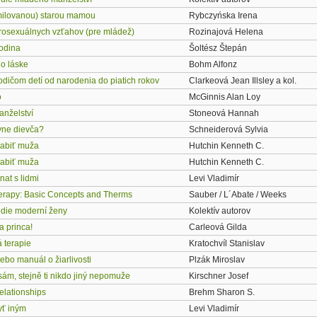
milovanou) starou mamou
Rybczyńska Irena
erosexuálnych vzťahov (pre mládež)
Rozinajová Helena
rodina
Šoltész Štepán
 o láske
Bohm Alfonz
dičom detí od narodenia do piatich rokov
Clarkeová Jean Illsley a kol.
o
McGinnis Alan Loy
anželství
Stoneová Hannah
ne dievča?
Schneiderová Sylvia
zabiť muža
Hutchin Kenneth C.
zabiť muža
Hutchin Kenneth C.
at s lidmi
Levi Vladimír
erapy: Basic Concepts and Therms
Sauber / L´Abate / Weeks
die moderní ženy
Kolektív autorov
a princa!
Carleová Gilda
 terapie
Kratochvíl Stanislav
ebo manuál o žiarlivosti
Plzák Miroslav
ám, stejně ti nikdo jiný nepomuže
Kirschner Josef
elationships
Brehm Sharon S.
ť iným
Levi Vladimír