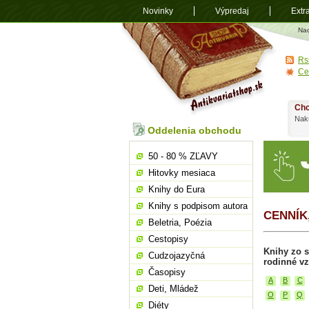
Novinky
Výpredaj
Extr
Antikvariá
Na
shop.sk
Rs
Ce
Chc
Nakú
Oddelenia obchodu
50 - 80 % ZĽAVY
Hitovky mesiaca
Knihy do Eura
Knihy s podpisom autora
CENNÍK
Beletria, Poézia
Cestopisy
Knihy zo s
Cudzojazyčná
rodinné vz
Časopisy
A
B
C
Deti, Mládež
O
P
Q
Diéty