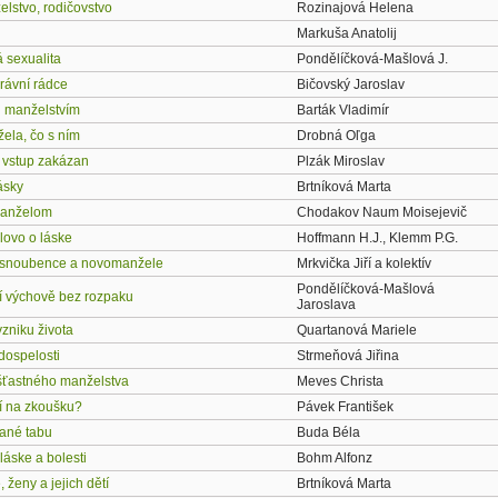
elstvo, rodičovstvo
Rozinajová Helena
Markuša Anatolij
 sexualita
Pondělíčková-Mašlová J.
rávní rádce
Bičovský Jaroslav
d manželstvím
Barták Vladimír
la, čo s ním
Drobná Oľga
vstup zakázan
Plzák Miroslav
ásky
Brtníková Marta
anželom
Chodakov Naum Moisejevič
lovo o láske
Hoffmann H.J., Klemm P.G.
 snoubence a novomanžele
Mrkvička Jiří a kolektív
Pondělíčková-Mašlová
í výchově bez rozpaku
Jaroslava
zniku života
Quartanová Mariele
dospelosti
Strmeňová Jiřina
ťastného manželstva
Meves Christa
í na zkoušku?
Pávek František
ané tabu
Buda Béla
 láske a bolesti
Bohm Alfonz
 ženy a jejich dětí
Brtníková Marta