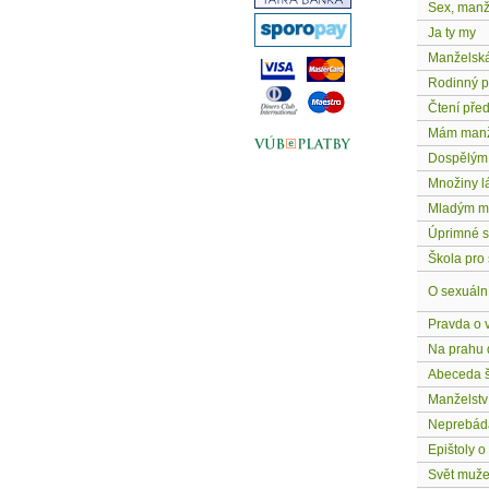
Sex, manž
Ja ty my
Manželská
Rodinný p
Čtení pře
Mám manže
Dospělým 
Množiny l
Mladým m
Úprimné s
Škola pro
O sexuáln
Pravda o v
Na prahu 
Abeceda š
Manželstv
Neprebád
Epištoly o
Svět muže,