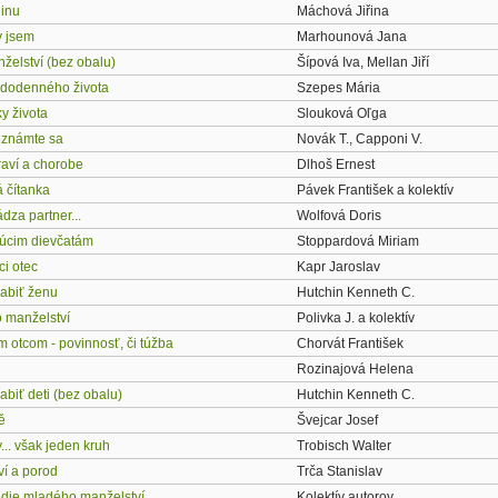
dinu
Máchová Jiřina
dy jsem
Marhounová Jana
želství (bez obalu)
Šípová Iva, Mellan Jiří
dodenného života
Szepes Mária
ky života
Slouková Oľga
oznámte sa
Novák T., Capponi V.
raví a chorobe
Dlhoš Ernest
 čítanka
Pávek František a kolektív
dza partner...
Wolfová Doris
úcim dievčatám
Stoppardová Miriam
ci otec
Kapr Jaroslav
zabiť ženu
Hutchin Kenneth C.
o manželství
Polivka J. a kolektív
 otcom - povinnosť, či túžba
Chorvát František
Rozinajová Helena
abiť deti (bez obalu)
Hutchin Kenneth C.
ě
Švejcar Josef
... však jeden kruh
Trobisch Walter
ví a porod
Trča Stanislav
die mladého manželství
Kolektív autorov