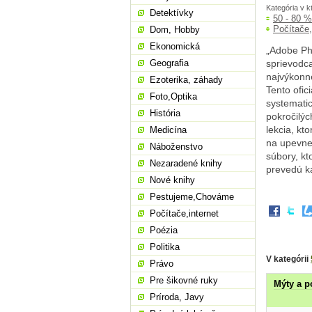
Kategória v k
Detektívky
50 - 80 
Počítače,
Dom, Hobby
Ekonomická
„Adobe Pho
Geografia
sprievodca
najvýkonn
Ezoterika, záhady
Tento ofic
Foto,Optika
systematic
História
pokročilýc
lekcia, kt
Medicína
na upevne
Náboženstvo
súbory, kt
Nezaradené knihy
prevedú k
Nové knihy
Pestujeme,Chováme
Počítače,internet
Poézia
Politika
V kategórii
Právo
Pre šikovné ruky
Mýty a p
Príroda, Javy