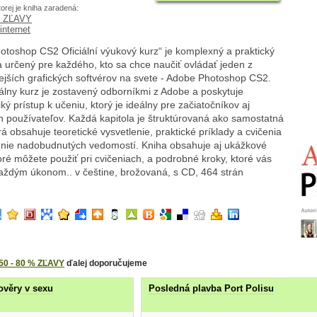
torej je kniha zaradená:
% ZĽAVY
internet
toshop CS2 Oficiální výukový kurz“ je komplexný a praktický
 určený pre každého, kto sa chce naučiť ovládať jeden z
ejších grafických softvérov na svete - Adobe Photoshop CS2.
iálny kurz je zostavený odborníkmi z Adobe a poskytuje
ký prístup k učeniu, ktorý je ideálny pre začiatočníkov aj
h používateľov. Každá kapitola je štruktúrovaná ako samostatná
orá obsahuje teoretické vysvetlenie, praktické príklady a cvičenia
nie nadobudnutých vedomostí. Kniha obsahuje aj ukážkové
oré môžete použiť pri cvičeniach, a podrobné kroky, ktoré vás
aždým úkonom.. v češtine, brožovaná, s CD, 464 strán
50 - 80 % ZĽAVY
ďalej doporučujeme
ověry v sexu
Posledná plavba Port Polisu