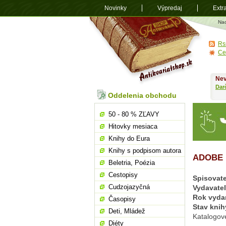
Novinky
Výpredaj
Extr
Antikvariá
Na
shop.sk
Rs
Ce
Nev
Dar
Oddelenia obchodu
50 - 80 % ZĽAVY
Hitovky mesiaca
Knihy do Eura
Knihy s podpisom autora
ADOBE 
Beletria, Poézia
Cestopisy
Spisovate
Cudzojazyčná
Vydavate
Rok vyda
Časopisy
Stav knih
Deti, Mládež
Katalogové
Diéty