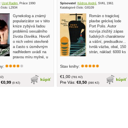
:
Uzel Radim
, Práce 1990
Spisovatel
:
Kédros André
, SVKL 1961
 číslo: L2934
Katalogové číslo: G8109
Gynekolog a známý
Román o tragickej
popularizátor se v této
plavbe gréckej lode
knize zybývá řadou
Port Polis. Autor
problémů sexuálního
rozvíja zložitý zápas
života člověka. Hovoří
ľudských charakterov
o nich velmi otevřeně
a vášní, predsudkov...
a často s úsměvným
tvrdá väzba, obal, 150
nadhledem uvádí na
strán, náklad: 6000 ks
pravou míru mylné, u
dí hluboce zakořeněné názory
hy:
Stav knihy:
é oblasti lidského sexu, jako
íklad onanie, orgasmus,
€1,00
lita či pornografie... v
Kč)
(781 Kč)
kúpiť
kúpiť
:
€0,99
Pre Vás:
€0,50
tvrdá väzba, 160 strán
(0 Kč)
(390 Kč)