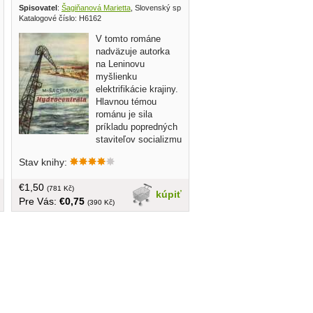
Spisovatel
:
Šagiňanová Marietta
, Slovenský spisovateľ 1952
Katalogové číslo: H6162
V tomto románe
nadväzuje autorka
na Leninovu
myšlienku
elektrifikácie krajiny.
Hlavnou témou
románu je sila
príkladu popredných
staviteľov socializmu
v Arménsku a ich tvorivý vzťah k
Stav knihy:
budovateľskej práci... obal, tvrdá väzba,
377 strán
€1,50
(781 Kč)
kúpiť
Pre Vás:
€0,75
(390 Kč)