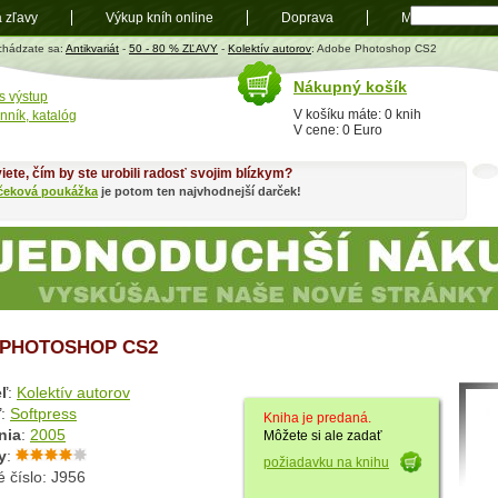
a zľavy
Výkup kníh online
Doprava
Mapa
t
chádzate sa:
Antikvariát
-
50 - 80 % ZĽAVY
-
Kolektív autorov
: Adobe Photoshop CS2
Nákupný košík
s výstup
V košíku máte: 0 knih
nník, katalóg
V cene: 0 Euro
iete, čím by ste urobili radosť svojim blízkym?
čeková poukážka
je potom ten najvhodnejší darček!
PHOTOSHOP CS2
ľ
:
Kolektív autorov
ľ
:
Softpress
Kniha je predaná.
nia
:
2005
Môžete si ale zadať
y
:
požiadavku na knihu
 číslo: J956