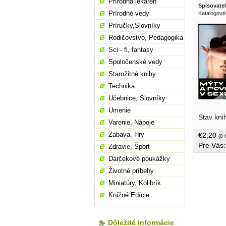
Prírodná lekáreň
Spisovatel
Prírodné vedy
Katalogové
Príručky,Slovníky
Rodičovstvo, Pedagogika
Sci - fi, fantasy
Spoločenské vedy
Starožitné knihy
Technika
Učebnice, Slovníky
mnoha li
Umenie
Stav kni
na citliv
Varenie, Nápoje
jsou např
Zabava, Hry
€2,20
homosexua
(0 
Pre Vás
češtine, 
Zdravie, Šport
Darčekové poukážky
Životné príbehy
Miniatúry, Kolibrík
Knižné Edície
Dôležité informácie