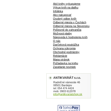
Aké knihy vykupujeme
Výkup kníh na diaľku
Infolinka
Ako nakupovať
Osobný odber kníh
Odberné miesta v Čechách
Odberné miesta na Slovensku
Poštovné do zahraničia
Možnosti platby
Nápoveda k hodnoteniu kníh
O nás
Darčeková poukážka
Ochrana súkromia
Obchodné podmienky
Reklamácie
Mapa stránok
Požiadavka na knihu
Zasielanie noviniek
ANTIKVARIÁT s.r.o.
Radničné námestie 46
08501 Bardejov
tel: 054 474 4424
mob: 0903 612078
info@antikvariatshop.sk