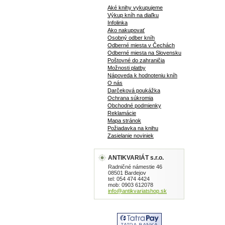
Aké knihy vykupujeme
Výkup kníh na diaľku
Infolinka
Ako nakupovať
Osobný odber kníh
Odberné miesta v Čechách
Odberné miesta na Slovensku
Poštovné do zahraničia
Možnosti platby
Nápoveda k hodnoteniu kníh
O nás
Darčeková poukážka
Ochrana súkromia
Obchodné podmienky
Reklamácie
Mapa stránok
Požiadavka na knihu
Zasielanie noviniek
ANTIKVARIÁT s.r.o.
Radničné námestie 46
08501 Bardejov
tel: 054 474 4424
mob: 0903 612078
info@antikvariatshop.sk