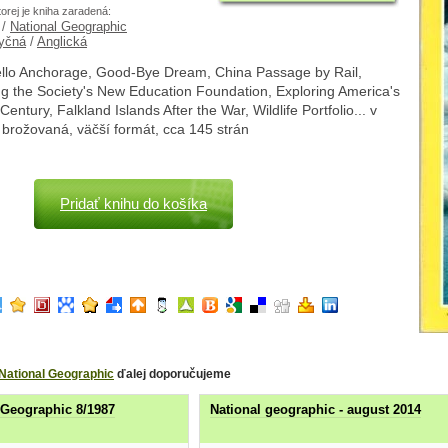
torej je kniha zaradená:
/
National Geographic
yčná
/
Anglická
llo Anchorage, Good-Bye Dream, China Passage by Rail,
g the Society's New Education Foundation, Exploring America's
entury, Falkland Islands After the War, Wildlife Portfolio... v
, brožovaná, väčší formát, cca 145 strán
Pridať knihu do košíka
National Geographic
ďalej doporučujeme
 Geographic 8/1987
National geographic - august 2014