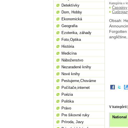
Kategória v k
Detektívky
Časopisy
Cudzojaz
Dom, Hobby
Ekonomická
Obsah: He
Geografia
Announcin
Forgotten C
Ezoterika, záhady
angličtine
Foto,Optika
História
Medicína
Náboženstvo
Nezaradené knihy
Nové knihy
Pestujeme,Chováme
Počítače,internet
Poézia
Politika
V kategórii
Právo
Pre šikovné ruky
National
Príroda, Javy