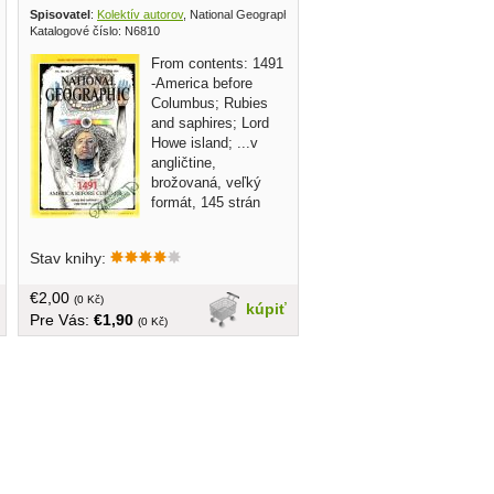
c society 2014
Spisovatel
:
Kolektív autorov
, National Geographic society 1991
Katalogové číslo: N6810
From contents: 1491
-America before
Columbus; Rubies
and saphires; Lord
Howe island; ...v
angličtine,
brožovaná, veľký
formát, 145 strán
Stav knihy:
€2,00
(0 Kč)
kúpiť
Pre Vás:
€1,90
(0 Kč)