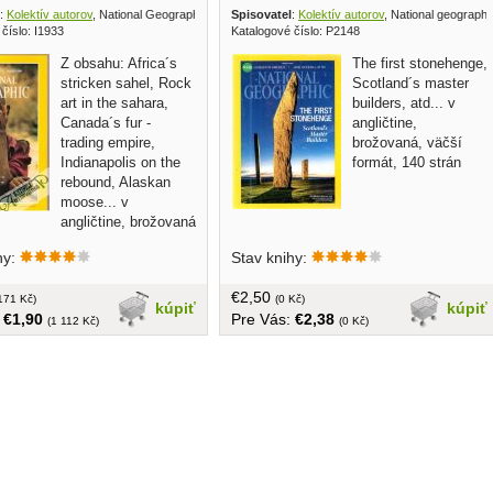
:
Kolektív autorov
, National Geographic Society 1987
Spisovatel
:
Kolektív autorov
, National geographi
číslo: I1933
Katalogové číslo: P2148
Z obsahu: Africa´s
The first stonehenge,
stricken sahel, Rock
Scotland´s master
art in the sahara,
builders, atd... v
Canada´s fur -
angličtine,
trading empire,
brožovaná, väčší
Indianapolis on the
formát, 140 strán
rebound, Alaskan
moose... v
angličtine, brožovaná
ormát, 140 strán
hy:
Stav knihy:
€2,50
171 Kč)
(0 Kč)
kúpiť
kúpiť
:
€1,90
Pre Vás:
€2,38
(1 112 Kč)
(0 Kč)