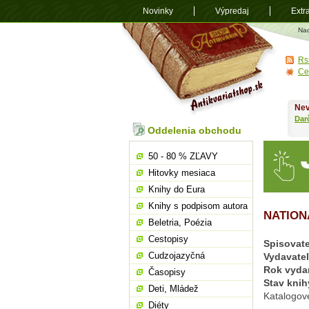
Novinky
Výpredaj
Extr
Antikvariá
Na
shop.sk
Rs
Ce
Nev
Dar
Oddelenia obchodu
50 - 80 % ZĽAVY
Hitovky mesiaca
Knihy do Eura
Knihy s podpisom autora
NATION
Beletria, Poézia
Cestopisy
Spisovate
Cudzojazyčná
Vydavate
Rok vyda
Časopisy
Stav knih
Deti, Mládež
Katalogové
Diéty