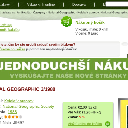
a zľavy
Výkup kníh online
Doprava
Mapa
t
chádzate sa:
Antikvariát
-
Časopisy
-
National Geographic
-
Kolektív autorov
: National Geographi
Nákupný košík
s výstup
V košíku máte: 0 knih
nník, katalóg
V cene: 0 Euro
iete, čím by ste urobili radosť svojim blízkym?
čeková poukážka
je potom ten najvhodnejší darček!
AL GEOGRAPHIC 3/1988
ľ
:
Kolektív autorov
ľ
:
National Geographic Society
Cena: €2,00
(52 Kč)
nia
:
1988
Pre Vás:
€1,90
(49 Kč)
y
:
Zľava:
5 %
 číslo: J9697
Vložiť knihu do košika