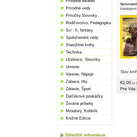
Prírodná lekáreň
Spisovatel
Prírodné vedy
Katalogové 
Príručky,Slovníky
Rodičovstvo, Pedagogika
Sci - fi, fantasy
Spoločenské vedy
Starožitné knihy
Technika
Učebnice, Slovníky
Umenie
, veľký f
Stav kni
Varenie, Nápoje
Zabava, Hry
€2,00
(1 
Pre Vás
Zdravie, Šport
Darčekové poukážky
Životné príbehy
Miniatúry, Kolibrík
Knižné Edície
Dôležité informácie