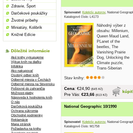
Zdravie, Šport
Spisovatel
:
Kolektív autorov
, National Geograp
Darčekové poukážky
Katalogové číslo: L4173
Životné príbehy
Náhodný výber z
Miniatúry, Kolibrík
obsahu: Millenium,
Knižné Edície
Queen Maud Land,
PLanet of the
beetles, The
Dôležité informácie
Vanishing Prairie
Dog, Unlocking the
Aké knihy vykupujeme
Výkup kníh na diaľku
Climate puzzle,
Infolinka
Trans-Siberian
Ako nakupovať
Railroad, Dinosaurus take...
Osobný odber kníh
Stav knihy:
Odberné miesta v Čechách
Odberné miesta na Slovensku
Cena
: €24,90
Poštovné do zahraničia
(645 Kč)
kúpi
Možnosti platby
Pre Vás:
€23,66
(613 Kč)
Nápoveda k hodnoteniu kníh
O nás
National Geographic 10/1990
Darčeková poukážka
Ochrana súkromia
Obchodné podmienky
Reklamácie
Spisovatel
:
Kolektív autorov
, National Geograp
Mapa stránok
Katalogové číslo: M1758
Požiadavka na knihu