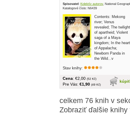
Spisovatel
:
Kolektív autorov
, National Geograp
Katalogové číslo: N6439
Contents: Mekong
river; Venus
revealed; The twilight
of apartheid; Violent
saga of a Maya
kingdom; In the heart
of Appalacha;
Newborn Panda in
the Wild...v
angličtine,...
Stav knihy:
Cena
: €2,00
(52 Kč)
kúpi
Pre Vás:
€1,90
(49 Kč)
celkem 76 knih v sek
Zobraziť ďalšie knihy