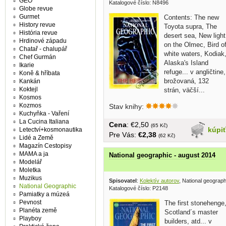
GEO
Katalogové číslo: N8496
Globe revue
Gurmet
Contents: The new
History revue
Toyota supra, The
História revue
desert sea, New light
Hrdinové západu
on the Olmec, Bird o
Chatař - chalupář
white waters, Kodiak
Chef Gurmán
Alaska's Island
Ikarie
refuge... v angličtine,
Koně & hříbata
brožovaná, 132
Kankán
Koktejl
strán, väčší...
Kosmos
Kozmos
Stav knihy:
Kuchyňka - Vaření
La Cucina Italiana
Cena
: €2,50
(65 Kč)
kúpi
Letectví+kosmonautika
Pre Vás:
€2,38
(62 Kč)
Lidé a Země
Magazín Cestopisy
MAMA a ja
National geographic - august 2014
Modelář
Moletka
Muzikus
Spisovatel
:
Kolektív autorov
, National geograp
National Geographic
Katalogové číslo: P2148
Pamiatky a múzeá
Pevnost
The first stonehenge
Planéta země
Scotland´s master
Playboy
builders, atd... v