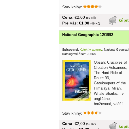
formát, 140...
Stav knihy:
Cena
: €2,00
(52 Kč)
kúpi
Pre Vás:
€1,90
(49 Kč)
National Geographic 12/1992
Spisovatel
:
Kolektív autorov
, National Geograp
Katalogové číslo: J9568
Obsah: Crucibles of
Creation Volcanoes,
The Hard Ride of
Route 93,
Gatekeepers of the
Himalaya, Milan,
Whale Sharks... v
angličtine,
brožovaná, väčší
formát, cca 145 strán
Stav knihy:
Cena
: €2,00
(52 Kč)
kúpi