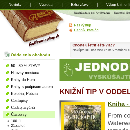
Novinky
Výpredaj
Extra zľavy
Výkup kníh onl
Antikvariát
Nachádzate sa:
Antikvariát
-
- National G
shop.sk
Rss výstup
Cenník, katalóg
Chcete ušetriť ešte viac?
Nakúpte si u nás viac kníh! S rastúcou
Oddelenia obchodu
50 - 80 % ZĽAVY
Hitovky mesiaca
Knihy do Eura
Knihy s podpisom autora
KNIŽNÍ TIP V ODD
Beletria, Poézia
Cestopisy
Kniha -
Cudzojazyčná
From co
Časopisy
100+1
Waterway
21.století