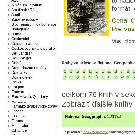
tornadoe
ABC
Akvárium Terárium
formát,
Amatérske Rádio
Apetit
Cena: 
Báječné recepty
Biochemia clinica bohemoslovaca
Pre Vás
Bodyguard
Burda
Cestovateľ
Viac infor
Colorado western
Československá fotografie
Der Landser
Der Spiegel
Knihy zo sekcie -> National Geographi
Dobré jedlo
Dobrodružné romány
A
B
C
Č
D
E
F
G
H
I
J
Dom a Byt
Domino efekt
O
P
Q
R
S
Š
T
U
V
W
X
Dorka
Enigma
Epocha
celkom 76 knih v sek
Euro Atlantic Quarterly
Fantázia
Zobraziť ďalšie knihy
Farmako terapeutické zprávy
Fitness
F.O.O.D.
National Geogpraphic 11/1993
Forbes
Fotografie
G.F.Unger
Spisovatel
:
Kolektív autorov
, National geograp