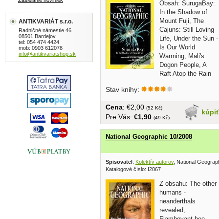
Zasielanie noviniek
Obsah: SurugaBay:
In the Shadow of
Mount Fuji, The
ANTIKVARIÁT s.r.o.
Cajuns: Still Loving
Radničné námestie 46
08501 Bardejov
Life, Under the Sun -
tel: 054 474 4424
Is Our World
mob: 0903 612078
info@antikvariatshop.sk
Warming, Mali's
Dogon People, A
Raft Atop the Rain
Forest... v...
Stav knihy:
Cena
: €2,00
(52 Kč)
kúpi
Pre Vás:
€1,90
(49 Kč)
National Geographic 10/2008
Spisovatel
:
Kolektív autorov
, National Geograp
Katalogové číslo: I2067
Z obsahu: The other
humans -
neanderthals
revealed,
Flamboyant bee-