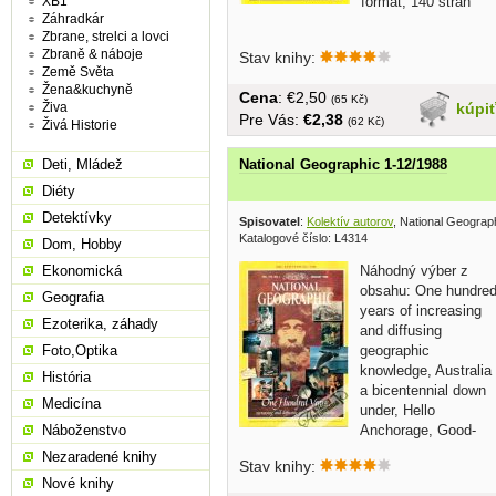
XB1
formát, 140 strán
Záhradkár
Zbrane, strelci a lovci
Zbraně & náboje
Stav knihy:
Země Světa
Žena&kuchyně
Cena
: €2,50
(65 Kč)
Živa
kúpi
Pre Vás:
€2,38
(62 Kč)
Živá Historie
Deti, Mládež
National Geographic 1-12/1988
Diéty
Detektívky
Spisovatel
:
Kolektív autorov
, National Geograp
Katalogové číslo: L4314
Dom, Hobby
Náhodný výber z
Ekonomická
obsahu: One hundre
Geografia
years of increasing
Ezoterika, záhady
and diffusing
geographic
Foto,Optika
knowledge, Australia
História
a bicentennial down
Medicína
under, Hello
Anchorage, Good-
Náboženstvo
bye Dream, Ghost of War in...
Nezaradené knihy
Stav knihy:
Nové knihy