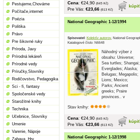
Cena
: €24,90
(645 Kč)
Pestujeme,Chováme
kúpi
Pre Vás:
€23,66
(613 Kč)
Počítače,internet
Poézia
National Geographic 1-12/1994
Politika
Právo
Spisovatel
:
Kolektív autorov
, National Geograp
Pre šikovné ruky
Katalogové číslo: N6648
Príroda, Javy
Náhodný výber z
Prírodná lekáreň
obsahu: Universe;
Sea turtles; Shangai;
Prírodné vedy
Everglades; Alaska;
Príručky,Slovníky
Belugas; Megapolis;
Rodičovstvo, Pedagogika
Lions; Mexico;
Parks; Ancient
Sci - fi, fantasy
greeks; Praire
Spoločenské vedy
provinces.. v
Starožitné knihy
angličtine,...
Stav knihy:
Technika
Učebnice, Slovníky
Cena
: €24,90
(645 Kč)
kúpi
Umenie
Pre Vás:
€23,66
(613 Kč)
Varenie, Nápoje
National Geographic 1-12/1998
Zabava, Hry