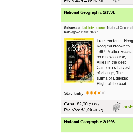
Pre Vás:
€1,90
(49 Kč)
National Geographic 2/1991
Spisovatel
:
Kolektív autorov
, National Geograp
Katalogové číslo: N6859
From contents: Hong
Kong countdown to
1997; Mother Russia
on a new course;
Allies in the deep;
California´s harvest
of change; The
surma of Ethiopia;
Plight of the boat
people...v...
Stav knihy:
Cena
: €2,00
(52 Kč)
kúpi
Pre Vás:
€1,90
(49 Kč)
National Geographic 2/1993