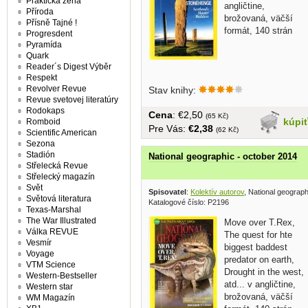
Praktická žena
angličtine,
Příroda
brožovaná, väčší
Přísně Tajné !
formát, 140 strán
Progresdent
Pyramída
Quark
Reader´s Digest Výběr
Respekt
Revolver Revue
Stav knihy:
Revue svetovej literatúry
Rodokaps
Cena
: €2,50
(65 Kč)
kúpi
Romboid
Pre Vás:
€2,38
(62 Kč)
Scientific American
Sezona
Stadión
National geographic - october 2014
Střelecká Revue
Střelecký magazín
Svět
Spisovatel
:
Kolektív autorov
, National geograp
Světová literatura
Katalogové číslo: P2196
Texas-Marshal
The War Illustrated
Move over T.Rex,
Válka REVUE
The quest for hte
Vesmír
biggest baddest
Voyage
predator on earth,
VTM Science
Drought in the west,
Western-Bestseller
atd... v angličtine,
Western star
brožovaná, väčší
WM Magazín