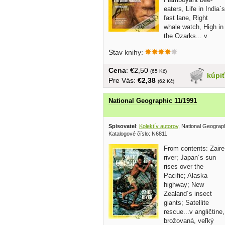
eaters, Life in India´s
fast lane, Right
whale watch, High in
the Ozarks... v
angličtine, brožovaná...
Stav knihy:
Cena
: €2,50
(65 Kč)
kúpi
Pre Vás:
€2,38
(62 Kč)
National Geographic 11/1991
Spisovatel
:
Kolektív autorov
, National Geograp
Katalogové číslo: N6811
From contents: Zaire
river; Japan´s sun
rises over the
Pacific; Alaska
highway; New
Zealand´s insect
giants; Satellite
rescue...v angličtine,
brožovaná, veľký