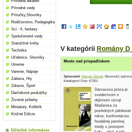
Prírodná lekáreň
Prírodné vedy
Príručky,Slovníky
Rodičovstvo, Pedagogika
Sci - fi, fantasy
Spoločenské vedy
Starožitné knihy
V kategórii
Romány D 
Technika
Učebnice, Slovníky
Mesto nad priepadliskom
Umenie
Varenie, Nápoje
Spisovatel
:
Darvas József
, Slovenský spisova
Zabava, Hry
Katalogové číslo: K7001
Zdravie, Šport
Darvasova próza je
Darčekové poukážky
svedectvom o
Životné príbehy
dejinnom vývoji
Maďarska za
Miniatúry, Kolibrík
posledných pätdesiat
Knižné Edície
rokov, konfrontáciou
feudálnej panskej
triedy s postojom
Dôležité informácie
ľudu... obal, tvrdá