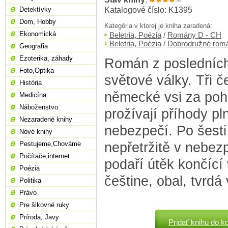
Katalogové číslo: K1395
Detektívky
Dom, Hobby
Kategória v ktorej je kniha zaradená:
Ekonomická
Beletria, Poézia
/
Romány D - CH
Beletria, Poézia
/
Dobrodružné rom
Geografia
Ezoterika, záhady
Román z posledníc
Foto,Optika
světové války. Tři če
História
německé vsi za poh
Medicína
Náboženstvo
prožívají příhody pl
Nezaradené knihy
nebezpečí. Po šesti
Nové knihy
nepřetržitě v nebezp
Pestujeme,Chováme
Počítače,internet
podaří útěk končící 
Poézia
češtine, obal, tvrdá
Politika
Právo
Pre šikovné ruky
Príroda, Javy
Pridať knihu do k