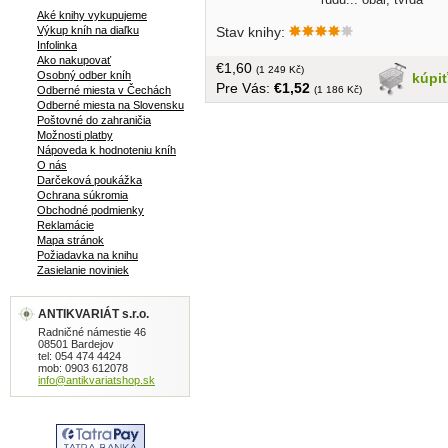
Aké knihy vykupujeme
väzba, 169 strán
Stav knihy:
Výkup kníh na diaľku
Infolinka
Ako nakupovať
€1,60
(1 249 Kč)
Osobný odber kníh
kúpi
Pre Vás:
€1,52
(1 186 Kč)
Odberné miesta v Čechách
Odberné miesta na Slovensku
Poštovné do zahraničia
Možnosti platby
Nápoveda k hodnoteniu kníh
O nás
Darčeková poukážka
Ochrana súkromia
Obchodné podmienky
Reklamácie
Mapa stránok
Požiadavka na knihu
Zasielanie noviniek
ANTIKVARIÁT s.r.o.
Radničné námestie 46
08501 Bardejov
tel: 054 474 4424
mob: 0903 612078
info@antikvariatshop.sk