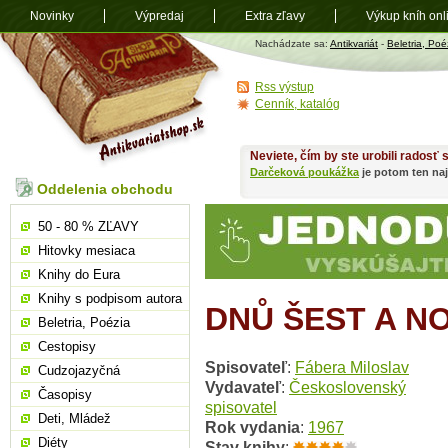
Novinky
Výpredaj
Extra zľavy
Výkup kníh onl
Antikvariát
Nachádzate sa:
Antikvariát
-
Beletria, Poé
shop.sk
Rss výstup
Cenník, katalóg
Neviete, čím by ste urobili radosť
Darčeková poukážka
je potom ten naj
Oddelenia obchodu
50 - 80 % ZĽAVY
Hitovky mesiaca
Knihy do Eura
Knihy s podpisom autora
DNŮ ŠEST A N
Beletria, Poézia
Cestopisy
Spisovateľ
:
Fábera Miloslav
Cudzojazyčná
Vydavateľ
:
Československý
Časopisy
spisovatel
Deti, Mládež
Rok vydania
:
1967
Diéty
Stav knihy
: