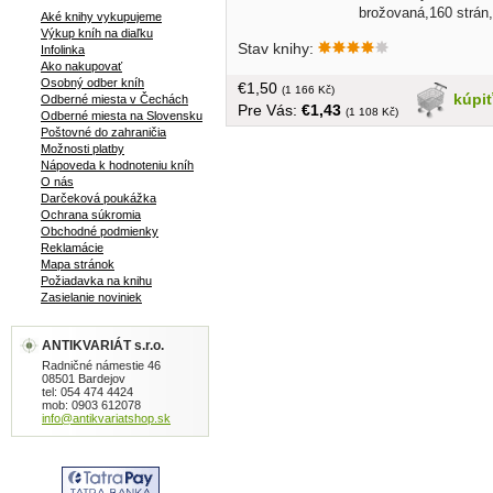
brožovaná,160 strán,
Aké knihy vykupujeme
farebné a čiernobiele fotografie
Výkup kníh na diaľku
Stav knihy:
Infolinka
Ako nakupovať
Osobný odber kníh
€1,50
(1 166 Kč)
kúpi
Odberné miesta v Čechách
Pre Vás:
€1,43
(1 108 Kč)
Odberné miesta na Slovensku
Poštovné do zahraničia
Možnosti platby
Nápoveda k hodnoteniu kníh
O nás
Darčeková poukážka
Ochrana súkromia
Obchodné podmienky
Reklamácie
Mapa stránok
Požiadavka na knihu
Zasielanie noviniek
ANTIKVARIÁT s.r.o.
Radničné námestie 46
08501 Bardejov
tel: 054 474 4424
mob: 0903 612078
info@antikvariatshop.sk