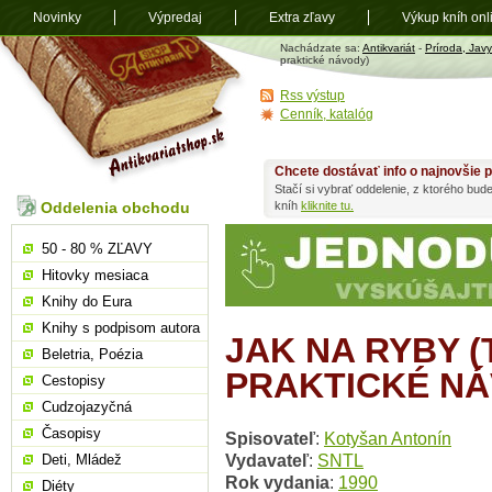
Novinky
Výpredaj
Extra zľavy
Výkup kníh onl
Antikvariát
Nachádzate sa:
Antikvariát
-
Príroda, Javy
shop.sk
praktické návody)
Rss výstup
Cenník, katalóg
Chcete dostávať info o najnovšie p
Stačí si vybrať oddelenie, z ktorého bud
Oddelenia obchodu
kníh
kliknite tu.
50 - 80 % ZĽAVY
Hitovky mesiaca
Knihy do Eura
Knihy s podpisom autora
JAK NA RYBY 
Beletria, Poézia
PRAKTICKÉ NÁ
Cestopisy
Cudzojazyčná
Časopisy
Spisovateľ
:
Kotyšan Antonín
Vydavateľ
:
SNTL
Deti, Mládež
Rok vydania
:
1990
Diéty