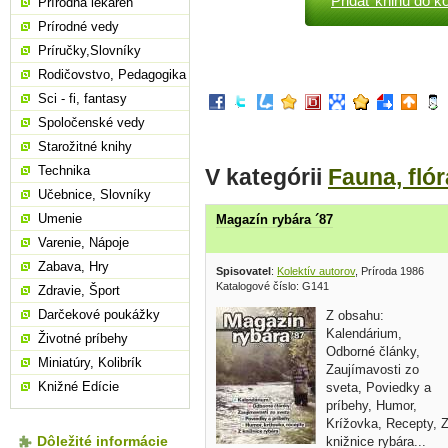
Pridať knihu do k
Prírodná lekáreň
Prírodné vedy
Príručky,Slovníky
Rodičovstvo, Pedagogika
Sci - fi, fantasy
Spoločenské vedy
Starožitné knihy
Technika
V kategórii
Fauna, flór
Učebnice, Slovníky
Umenie
Magazín rybára ´87
Varenie, Nápoje
Zabava, Hry
Spisovatel
:
Kolektív autorov
, Príroda 1986
Katalogové číslo: G141
Zdravie, Šport
Darčekové poukážky
Z obsahu:
Kalendárium,
Životné príbehy
Odborné články,
Miniatúry, Kolibrík
Zaujímavosti zo
Knižné Edície
sveta, Poviedky a
príbehy, Humor,
Krížovka, Recepty, 
Dôležité informácie
knižnice rybára...