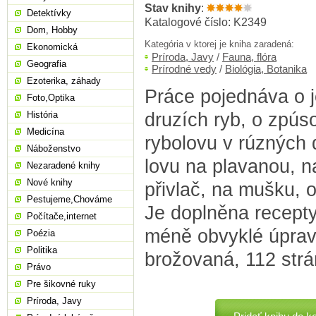
Stav knihy
:
Detektívky
Katalogové číslo: K2349
Dom, Hobby
Kategória v ktorej je kniha zaradená:
Ekonomická
Príroda, Javy
/
Fauna, flóra
Geografia
Prírodné vedy
/
Biológia, Botanika
Ezoterika, záhady
Práce pojednáva o j
Foto,Optika
druzích ryb, o zpús
História
Medicína
rybolovu v rúzných d
Náboženstvo
lovu na plavanou, n
Nezaradené knihy
Nové knihy
přivlač, na mušku, 
Pestujeme,Chováme
Je doplněna recept
Počítače,internet
méně obvyklé úpravy
Poézia
Politika
brožovaná, 112 strá
Právo
Pre šikovné ruky
Príroda, Javy