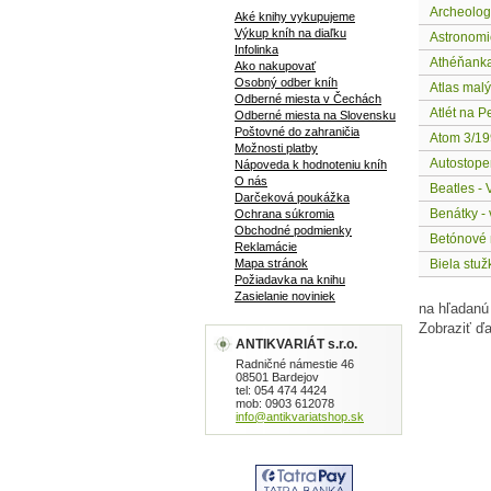
Archeolog
Aké knihy vykupujeme
Výkup kníh na diaľku
Astronomi
Infolinka
Athéňanka
Ako nakupovať
Osobný odber kníh
Atlas mal
Odberné miesta v Čechách
Atlét na P
Odberné miesta na Slovensku
Poštovné do zahraničia
Atom 3/1
Možnosti platby
Autostope
Nápoveda k hodnoteniu kníh
O nás
Beatles - 
Darčeková poukážka
Benátky - 
Ochrana súkromia
Obchodné podmienky
Betónové 
Reklamácie
Mapa stránok
Biela stuž
Požiadavka na knihu
Zasielanie noviniek
na hľadanú
Zobraziť ďa
ANTIKVARIÁT s.r.o.
Radničné námestie 46
08501 Bardejov
tel: 054 474 4424
mob: 0903 612078
info@antikvariatshop.sk