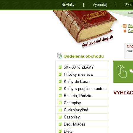
Novinky
Výpredaj
Extr
Antikvariá
Na
shop.sk
Rs
Ce
Chc
Nakú
Oddelenia obchodu
50 - 80 % ZĽAVY
Hitovky mesiaca
Knihy do Eura
Knihy s podpisom autora
VYHĽAD
Beletria, Poézia
Cestopisy
Cudzojazyčná
Časopisy
Deti, Mládež
Diéty