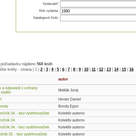
Vydavateľ:
Rok vydania:
Katalogové číslo:
 požiadavku nájdeno
568 knih
lšie knihy - strana |
1
|
2
|
3
|
4
|
5
|
6
|
7
|
8
|
9
|
10
|
11
|
12
|
13
|
14
|
15
|
16
autor
k a odpovedí z ochrany
Matlák Juraj
rastlín
rt
Hevier Daniel
Bondy
Bondy Egon
ročník 34. - bez vystrihovačiek
Kolektív autorov
ročník 34.
Kolektív autorov
ročník 34. - bez vystrihovačiek
Kolektív autorov
očník 35. - bez vystrihovačiek
Kolektív autorov