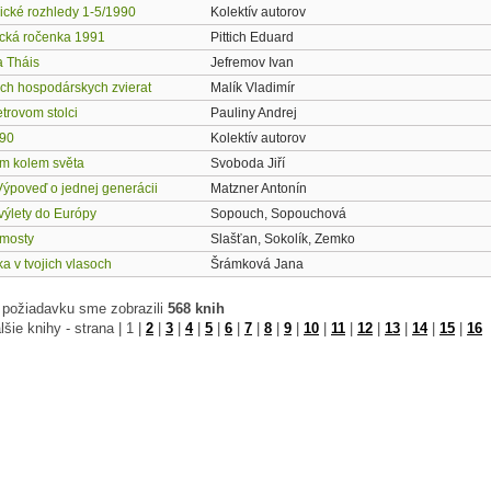
ické rozhledy 1-5/1990
Kolektív autorov
cká ročenka 1991
Pittich Eduard
 Tháis
Jefremov Ivan
ých hospodárskych zvierat
Malík Vladimír
etrovom stolci
Pauliny Andrej
990
Kolektív autorov
m kolem světa
Svoboda Jiří
Výpoveď o jednej generácii
Matzner Antonín
výlety do Európy
Sopouch, Sopouchová
mosty
Slašťan, Sokolík, Zemko
ka v tvojich vlasoch
Šrámková Jana
 požiadavku sme zobrazili
568 knih
lšie knihy - strana |
1
|
2
|
3
|
4
|
5
|
6
|
7
|
8
|
9
|
10
|
11
|
12
|
13
|
14
|
15
|
16