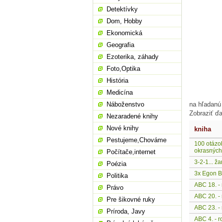
Detektívky
Dom, Hobby
Ekonomická
Geografia
Ezoterika, záhady
Foto,Optika
História
Medicína
Náboženstvo
na hľadanú
Zobraziť ďa
Nezaradené knihy
Nové knihy
kniha
Pestujeme,Chováme
100 otázo
okrasných 
Počítače,internet
3-2-1... ža
Poézia
3x Egon 
Politika
ABC 18. - 
Právo
ABC 20. - 
Pre šikovné ruky
ABC 23. - 
Príroda, Javy
ABC 4. - r