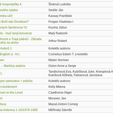
é hospodyňky 4.
Šlotová Ludmila
ového rybára
Sedlár Ján
treba učiť
Kassay František
n Boží stal človekom?
Forgan Vladislav I.
vnych športovcov VI.
Kozma Július
hs - muž dvojí konverze
Malý Radomír
chcock a Traja pátrači - Záhada
Arthur Robert
ceho sa domu
Autorů 1
Kolektív autorov
nglish (I.- IV.)
Cornelius Edwin T. a kolektív
sen
Mailer Norman
. - Markíza anjelov
Golon Anne a Serge
Tandlichová Eva, Kubíčková Julie, Knesplová A
 1.
Kubišová Alžbeta, Fabianová Jaroslava
a pre samoukov + príloha
Kolektív autorov
a s bontonem!
Kelly Milena
evel on the Level
Cawthorne Nigel
ní
Moravec Jan
 Reus
Massó Antoni Correig
ia historica 1-10/1976-1985
Měřínský Zdeněk