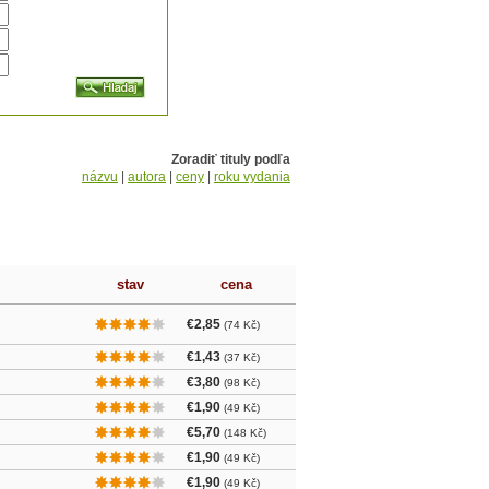
Zoradiť tituly podľa
názvu
|
autora
|
ceny
|
roku vydania
stav
cena
€2,85
(74 Kč)
€1,43
(37 Kč)
€3,80
(98 Kč)
€1,90
(49 Kč)
€5,70
(148 Kč)
€1,90
(49 Kč)
€1,90
(49 Kč)