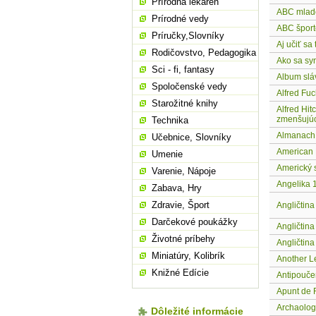
Prírodná lekáreň
ABC mlad
Prírodné vedy
ABC šport
Príručky,Slovníky
Aj učiť sa 
Rodičovstvo, Pedagogika
Ako sa sy
Sci - fi, fantasy
Album slá
Spoločenské vedy
Alfred Fuc
Starožitné knihy
Alfred Hit
zmenšujú
Technika
Almanach 
Učebnice, Slovníky
American E
Umenie
Americký 
Varenie, Nápoje
Angelika 1
Zabava, Hry
Zdravie, Šport
Angličtina
Darčekové poukážky
Angličtin
Životné príbehy
Angličtin
Miniatúry, Kolibrík
Another L
Knižné Edície
Antipouče
Apunt de
Archaolog
Dôležité informácie