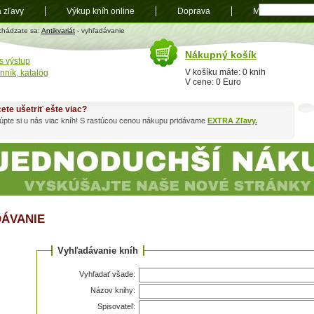
a zľavy
Výkup kníh online
Doprava
Mapa
t
chádzate sa:
Antikvariát
- vyhľadávanie
Nákupný košík
s výstup
V košíku máte: 0 knih
nník, katalóg
V cene: 0 Euro
ete ušetriť ešte viac?
pte si u nás viac kníh! S rastúcou cenou nákupu pridávame
EXTRA Zľavy.
ÁVANIE
Vyhľadávanie kníh
Vyhľadať všade:
Názov knihy:
Spisovateľ: