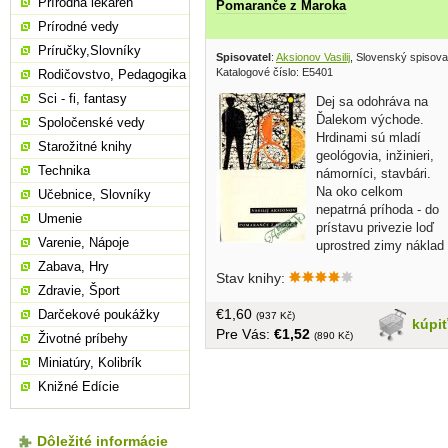
Prírodná lekáreň
Pomaranče z Maroka
Prírodné vedy
Príručky,Slovníky
Spisovatel
:
Aksionov Vasilij
, Slovenský spisova
Katalogové číslo: E5401
Rodičovstvo, Pedagogika
Sci - fi, fantasy
Dej sa odohráva na
Ďalekom východe.
Spoločenské vedy
Hrdinami sú mladí
Starožitné knihy
geológovia, inžinieri,
Technika
námorníci, stavbári.
Na oko celkom
Učebnice, Slovníky
nepatrná príhoda - do
Umenie
prístavu privezie loď
Varenie, Nápoje
uprostred zimy náklad
pomarančov - poskytne autorovi
Zabava, Hry
Stav knihy:
zámienku odhaliť vzájomné vzťahy a
Zdravie, Šport
charaktery mladých hrdinov... obal,
€1,60
Darčekové poukážky
tvrdá väzba, 224 strán, na prednej
(937 Kč)
kúpi
Pre Vás:
€1,52
strane venovanie
(890 Kč)
Životné príbehy
Miniatúry, Kolibrík
Knižné Edície
Dôležité informácie