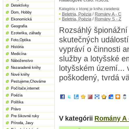
Detektívky
Kategória v ktorej je kniha zaradená:
Dom, Hobby
Beletria, Poézia
/
Romány A - C
Beletria, Poézia
/
Romány S - Z
Ekonomická
Geografia
Rozsáhlý špionážní
Ezoterika, záhady
skutečných událost
Foto,Optika
História
vypráví o činnosti a
Medicína
služby a lotyšské e
Náboženstvo
lotyšském území... v
Nezaradené knihy
Nové knihy
poškodený, tvrdá vä
Pestujeme,Chováme
Počítače,internet
Poézia
Politika
Právo
Pre šikovné ruky
V kategórii
Romány A 
Príroda, Javy