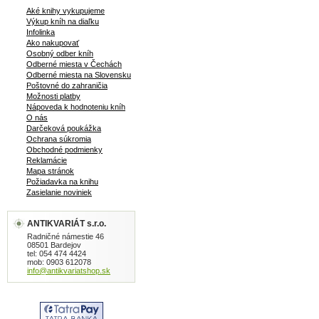
Aké knihy vykupujeme
Výkup kníh na diaľku
Infolinka
Ako nakupovať
Osobný odber kníh
Odberné miesta v Čechách
Odberné miesta na Slovensku
Poštovné do zahraničia
Možnosti platby
Nápoveda k hodnoteniu kníh
O nás
Darčeková poukážka
Ochrana súkromia
Obchodné podmienky
Reklamácie
Mapa stránok
Požiadavka na knihu
Zasielanie noviniek
ANTIKVARIÁT s.r.o.
Radničné námestie 46
08501 Bardejov
tel: 054 474 4424
mob: 0903 612078
info@antikvariatshop.sk