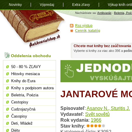
Novinky
Výpredaj
Extra zľavy
Výkup kníh onl
Antikvariát
Nachádzate sa:
Antikvariát
-
Beletria, Poé
shop.sk
Rss výstup
Cenník, katalóg
Chcete mat knihy bez zaúčtovania
Vyberte si knihy za viac ako 35€ a
pošt
Oddelenia obchodu
50 - 80 % ZĽAVY
Hitovky mesiaca
Knihy do Eura
Knihy s podpisom autora
JANTAROVÉ M
Beletria, Poézia
Cestopisy
Spisovateľ
:
Asanov N., Sturitis J.
Cudzojazyčná
Vydavateľ
:
Svět sovětů
Časopisy
Rok vydania
:
1966
Deti, Mládež
Stav knihy
:
Diéty
Katalogové číslo: K3052