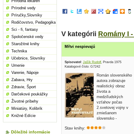
Prírodná lekáreň
Prírodné vedy
Príručky,Slovníky
Rodičovstvo, Pedagogika
Sci - fi, fantasy
V kategórii
Romány I -
Spoločenské vedy
Starožitné knihy
Mŕtvi nespievajú
Technika
Učebnice, Slovníky
Spisovatel
:
Jašík Rudolf
, Pravda 1975
Umenie
Katalogové číslo: G7242
Varenie, Nápoje
Román slovenského
Zabava, Hry
autora zobrazuje
realistický obraz
Zdravie, Šport
života a
Darčekové poukážky
medziľudských
Životné príbehy
vzťahov počas
2.svetovej vojny v
Miniatúry, Kolibrík
zmiešanom
Knižné Edície
slovensko -
nemeckom prostredí mesta Pravna a
Stav knihy:
blízkej dediny Planice... obal, tvrdá
Dôležité informácie