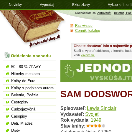
Novinky
Výpredaj
Extra zľavy
Výkup kníh onl
Antikvariát
Nachádzate sa:
Antikvariát
-
Beletria, Poé
shop.sk
Rss výstup
Cenník, katalóg
Chcete dostávať info o najnovšie p
Stačí si vybrať oddelenie, z ktorého bud
Oddelenia obchodu
kníh
kliknite tu.
50 - 80 % ZĽAVY
Hitovky mesiaca
Knihy do Eura
Knihy s podpisom autora
SAM DODSWO
Beletria, Poézia
Cestopisy
Spisovateľ
:
Lewis Sinclair
Cudzojazyčná
Vydavateľ
:
Svojeť
Časopisy
Rok vydania
:
1949
Deti, Mládež
Stav knihy
:
Diéty
Katalogové číslo: K7250