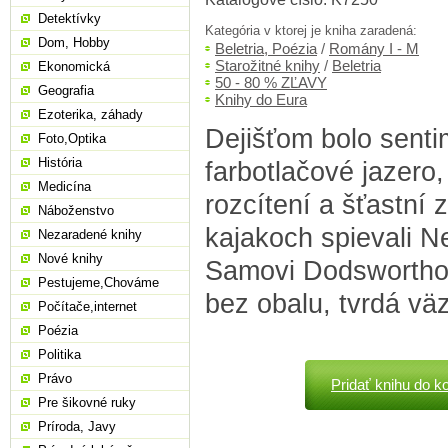
Detektívky
Kategória v ktorej je kniha zaradená:
Dom, Hobby
Beletria, Poézia
/
Romány I - M
Starožitné knihy
/
Beletria
Ekonomická
50 - 80 % ZĽAVY
Geografia
Knihy do Eura
Ezoterika, záhady
Dejišťom bolo senti
Foto,Optika
História
farbotlačové jazero,
Medicína
rozcítení a šťastní 
Náboženstvo
kajakoch spievali Ne
Nezaradené knihy
Nové knihy
Samovi Dodsworthovi
Pestujeme,Chováme
bez obalu, tvrdá vä
Počítače,internet
Poézia
Politika
Právo
Pridať knihu do k
Pre šikovné ruky
Príroda, Javy