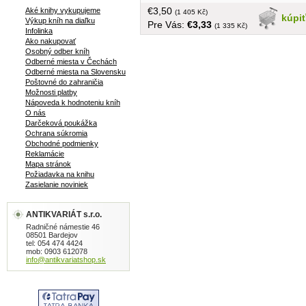
väzba, 461 strán
€3,50
Aké knihy vykupujeme
(1 405 Kč)
kúpi
Výkup kníh na diaľku
Pre Vás:
€3,33
(1 335 Kč)
Infolinka
Ako nakupovať
Osobný odber kníh
Odberné miesta v Čechách
Odberné miesta na Slovensku
Poštovné do zahraničia
Možnosti platby
Nápoveda k hodnoteniu kníh
O nás
Darčeková poukážka
Ochrana súkromia
Obchodné podmienky
Reklamácie
Mapa stránok
Požiadavka na knihu
Zasielanie noviniek
ANTIKVARIÁT s.r.o.
Radničné námestie 46
08501 Bardejov
tel: 054 474 4424
mob: 0903 612078
info@antikvariatshop.sk