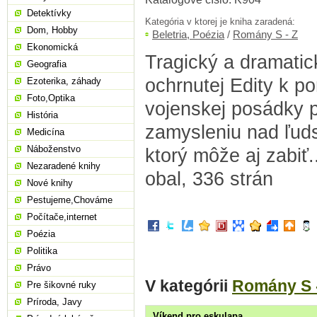
Detektívky
Kategória v ktorej je kniha zaradená:
Dom, Hobby
Beletria, Poézia
/
Romány S - Z
Ekonomická
Tragický a dramatic
Geografia
ochrnutej Edity k po
Ezoterika, záhady
Foto,Optika
vojenskej posádky p
História
zamysleniu nad ľud
Medicína
Náboženstvo
ktorý môže aj zabiť.
Nezaradené knihy
obal, 336 strán
Nové knihy
Pestujeme,Chováme
Počítače,internet
Poézia
Politika
Právo
V kategórii
Romány S 
Pre šikovné ruky
Príroda, Javy
Víkend pro eskulapa