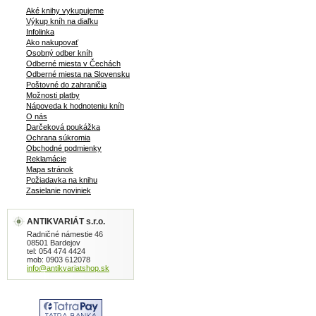
Aké knihy vykupujeme
Výkup kníh na diaľku
Infolinka
Ako nakupovať
Osobný odber kníh
Odberné miesta v Čechách
Odberné miesta na Slovensku
Poštovné do zahraničia
Možnosti platby
Nápoveda k hodnoteniu kníh
O nás
Darčeková poukážka
Ochrana súkromia
Obchodné podmienky
Reklamácie
Mapa stránok
Požiadavka na knihu
Zasielanie noviniek
ANTIKVARIÁT s.r.o.
Radničné námestie 46
08501 Bardejov
tel: 054 474 4424
mob: 0903 612078
info@antikvariatshop.sk