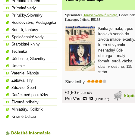
Prírodná lekáreň
Prírodné vedy
Príručky,Slovníky
Spisovatel
:
Tarasenkovová Natalja
, Lidové nak
Katalogové číslo: E5135
Rodičovstvo, Pedagogika
Kniha je malá, trpce
Sci - fi, fantasy
ironická sonda do
Spoločenské vedy
života mladé lékařky
Starožitné knihy
která si vybrala
nesnadný úděl
Technika
chirurga... malý
Učebnice, Slovníky
formát, tvrdá väzba,
Umenie
obal, v češtine, 115
strán
Varenie, Nápoje
Zabava, Hry
Stav knihy:
Zdravie, Šport
€1,50
(1 296 Kč)
Darčekové poukážky
kúpi
Pre Vás:
€1,43
(1 231 Kč)
Životné príbehy
Miniatúry, Kolibrík
Knižné Edície
Dôležité informácie