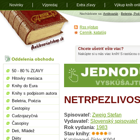
Novinky
Výpredaj
Extra zľavy
Výkup kníh onl
Antikvariát
Nachádzate sa:
Antikvariát
-
Beletria, Poé
shop.sk
Rss výstup
Cenník, katalóg
Chcete ušetriť ešte viac?
Nakúpte si u nás viac kníh! S rastúcou
Oddelenia obchodu
50 - 80 % ZĽAVY
Hitovky mesiaca
Knihy do Eura
Knihy s podpisom autora
NETRPEZLIVO
Beletria, Poézia
Cestopisy
Spisovateľ
:
Zweig Stefan
Cudzojazyčná
Vydavateľ
:
Slovenský spisovateľ
Časopisy
Rok vydania
:
1983
Deti, Mládež
Stav knihy
:
Diéty
Katalogové číslo: K904