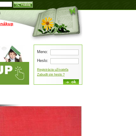
Blog
í
 nákup
Meno:
Heslo:
Registrácia užívateľa
Zabudli ste heslo ?