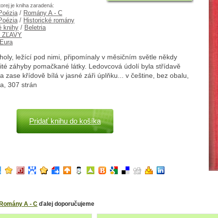
torej je kniha zaradená:
 Poézia
/
Romány A - C
 Poézia
/
Historické romány
é knihy
/
Beletria
% ZĽAVY
 Eura
holy, ležící pod nimi, připomínaly v měsičním světle někdy
ité záhyby pomačkané látky. Ledovcová údolí byla střídavě
a zase křídově bílá v jasné záři úplňku... v češtine, bez obalu,
a, 307 strán
Pridať knihu do košíka
Romány A - C
ďalej doporučujeme