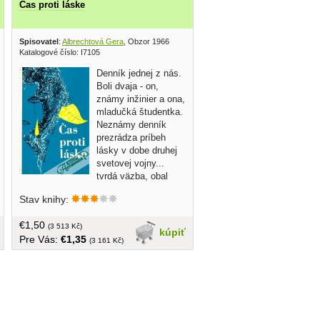
Čas proti láske
63
Spisovatel
:
Albrechtová Gera
, Obzor 1966
Katalogové číslo: I7105
Denník jednej z nás.
Boli dvaja - on,
známy inžinier a ona,
mladučká študentka.
Neznámy denník
prezrádza príbeh
lásky v dobe druhej
svetovej vojny...
tvrdá väzba, obal
poškodený, náklad: 5500 ks, 180 strán,
Stav knihy:
na prednej strane venovanie, zľava 10%
€1,50
(3 513 Kč)
kúpiť
Pre Vás:
€1,35
(3 161 Kč)