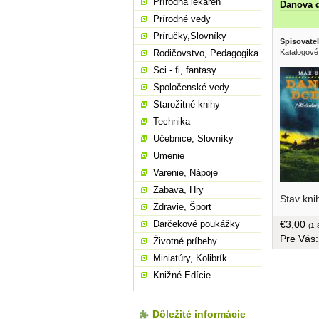
Prírodná lekáreň
Danova d
Prírodné vedy
Príručky,Slovníky
Spisovatel
Katalogové
Rodičovstvo, Pedagogika
Sci - fi, fantasy
Spoločenské vedy
Starožitné knihy
Technika
Učebnice, Slovníky
Umenie
Varenie, Nápoje
Zabava, Hry
Stav kni
nežnej Jo
Zdravie, Šport
väzba, 17
€3,00
Darčekové poukážky
(1 
Pre Vás
Životné príbehy
Miniatúry, Kolibrík
Knižné Edície
Dôležité informácie