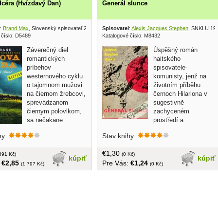
céra (Hvízdavý Dan)
Generál slunce
:
Brand Max
, Slovenský spisovateľ 2000
Spisovatel
:
Alexis Jacques Stephen
, SNKLU 19
 číslo: D5489
Katalogové číslo: M8432
Záverečný diel
Úspěšný román
romantických
haitského
príbehov
spisovatele-
westernového cyklu
komunisty, jenž na
o tajomnom mužovi
životním příběhu
na čiernom žrebcovi,
černoch Hilariona v
sprevádzanom
sugestivně
čiernym polovlkom,
zachyceném
sa nečakane
prostředí a
uzatvára osudom
společenských poměrech rodného
hy:
Stav knihy:
any, Danovej dcéry... tvrdá
ostrova Haiti zobrazil úděl chudého
6 strán
černošského obyvatelstva... v češtine,
€1,30
891 Kč)
obal, tvrdá väzba, 295 strán
(0 Kč)
kúpiť
kúpiť
:
€2,85
Pre Vás:
€1,24
(1 797 Kč)
(0 Kč)