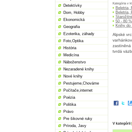
Kategória v k
Detektívky
Beletria,
Beletria,
Dom, Hobby
Starožitn
Ekonomická
50 - 80 
Knihy do
Geografia
Ezoterika, záhady
Alpské vrc
varhánkov
Foto,Optika
zastíněná 
História
tvrdá väzb
Medicína
Náboženstvo
Nezaradené knihy
Nové knihy
Pestujeme,Chováme
Počítače,internet
Poézia
Politika
Právo
Pre šikovné ruky
V kategórii
Príroda, Javy