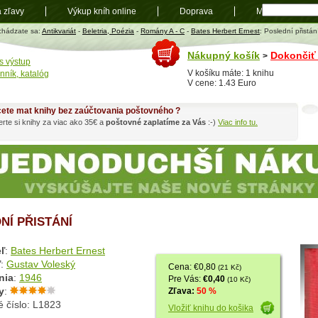
a zľavy
Výkup kníh online
Doprava
Mapa
t
chádzate sa:
Antikvariát
-
Beletria, Poézia
-
Romány A - C
-
Bates Herbert Ernest
: Poslední přistán
Nákupný košík
Dokončiť
>
s výstup
V košíku máte: 1 knihu
nník, katalóg
V cene: 1.43 Euro
ete mat knihy bez zaúčtovania poštovného ?
rte si knihy za viac ako 35€ a
poštovné zaplatíme za Vás
:-)
Viac info tu.
NÍ PŘISTÁNÍ
ľ
:
Bates Herbert Ernest
ľ
:
Gustav Voleský
Cena: €0,80
(21 Kč)
nia
:
1946
Pre Vás:
€0,40
(10 Kč)
y
:
Zľava:
50 %
é číslo: L1823
Vložiť knihu do košika