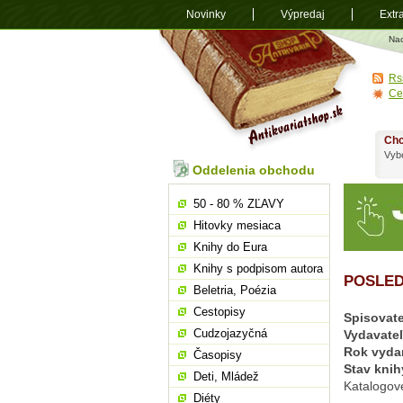
Novinky
Výpredaj
Extr
Antikvariá
Na
shop.sk
Rs
Ce
Chc
Vybe
Oddelenia obchodu
50 - 80 % ZĽAVY
Hitovky mesiaca
Knihy do Eura
Knihy s podpisom autora
POSLED
Beletria, Poézia
Cestopisy
Spisovate
Cudzojazyčná
Vydavate
Rok vyda
Časopisy
Stav knih
Deti, Mládež
Katalogov
Diéty