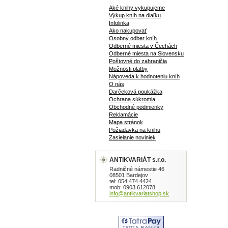
Aké knihy vykupujeme
Výkup kníh na diaľku
Infolinka
Ako nakupovať
Osobný odber kníh
Odberné miesta v Čechách
Odberné miesta na Slovensku
Poštovné do zahraničia
Možnosti platby
Nápoveda k hodnoteniu kníh
O nás
Darčeková poukážka
Ochrana súkromia
Obchodné podmienky
Reklamácie
Mapa stránok
Požiadavka na knihu
Zasielanie noviniek
ANTIKVARIÁT s.r.o.
Radničné námestie 46
08501 Bardejov
tel: 054 474 4424
mob: 0903 612078
info@antikvariatshop.sk