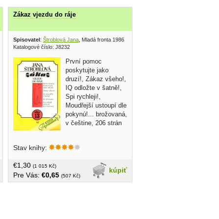
Zákaz vjezdu do ráje
Spisovatel
:
Štroblová Jana
, Mladá fronta 1986
Katalogové číslo: J8232
První pomoc
poskytujte jako
druzí!, Zákaz všeho!,
IQ odložte v šatně!,
Spi rychleji!,
Moudřejší ustoupí dle
pokynú!... brožovaná,
v češtine, 206 strán
Stav knihy:
€1,30
(1 015 Kč)
kúpiť
Pre Vás:
€0,65
(507 Kč)