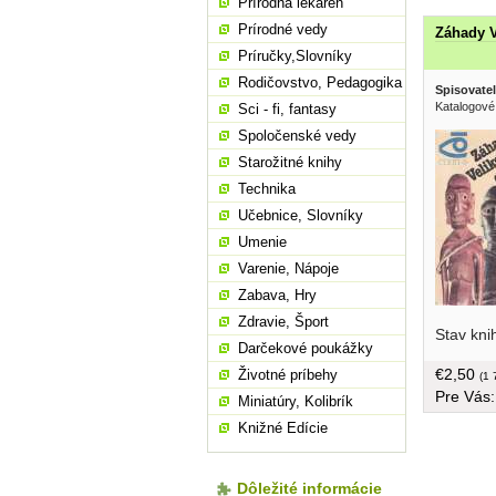
Prírodná lekáreň
Prírodné vedy
Záhady V
Príručky,Slovníky
Rodičovstvo, Pedagogika
Spisovatel
Katalogové
Sci - fi, fantasy
Spoločenské vedy
Starožitné knihy
Technika
Učebnice, Slovníky
Umenie
Varenie, Nápoje
Zabava, Hry
Zdravie, Šport
Stav kni
záhada r
Darčekové poukážky
hypotéz (
€2,50
Životné príbehy
Indiáni, 
(1 
Pre Vás
(prví ved
Miniatúry, Kolibrík
ostrov a 
Knižné Edície
o potope,
ostrovy),
vulkánov,
Dôležité informácie