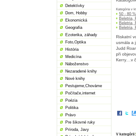
Katalogov
Detektívky
Kategória v k
Dom, Hobby
50 - 80 
Beletria,
Ekonomická
Beletria,
Geografia
Beletria,
Ezoterika, záhady
Riskatní v
Foto,Optika
usmála a j
Judd Roark
História
při objevo
Medicína
Kerry....v
Náboženstvo
Nezaradené knihy
Nové knihy
Pestujeme,Chováme
Počítače,internet
Poézia
Politika
Právo
Pre šikovné ruky
Príroda, Javy
V kategórii