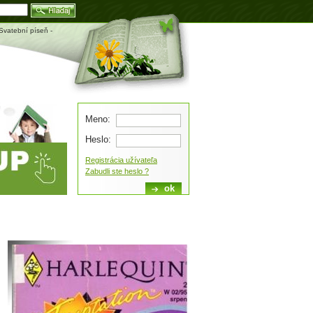
Blog
 Svatební píseň -
Meno:
Heslo:
Registrácia užívateľa
Zabudli ste heslo ?