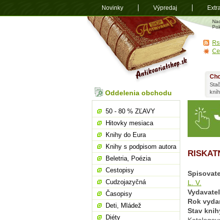
Novinky
Výpredaj
Extr
Antikvariá
Na
shop.sk
Pok
Rs
Ce
Chc
Stač
Oddelenia obchodu
kní
50 - 80 % ZĽAVY
Hitovky mesiaca
Knihy do Eura
Knihy s podpisom autora
RISKAT
Beletria, Poézia
Cestopisy
Spisovate
Cudzojazyčná
L. V.
Vydavate
Časopisy
Rok vyda
Deti, Mládež
Stav knih
Diéty