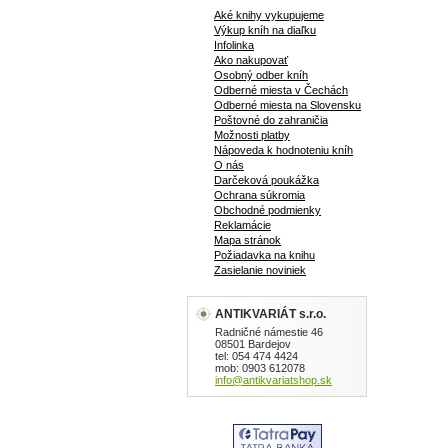
doby kam
Aké knihy vykupujeme
číslo jed
Výkup kníh na diaľku
Kniha kat
Infolinka
ostrove?,
Ako nakupovať
zemetras
Osobný odber kníh
problémov
Odberné miesta v Čechách
Odberné miesta na Slovensku
doplnené
Poštovné do zahraničia
strán
Možnosti platby
Nápoveda k hodnoteniu kníh
O nás
Darčeková poukážka
Ochrana súkromia
Obchodné podmienky
Reklamácie
Mapa stránok
Požiadavka na knihu
Zasielanie noviniek
ANTIKVARIÁT s.r.o.
Radničné námestie 46
08501 Bardejov
tel: 054 474 4424
mob: 0903 612078
info@antikvariatshop.sk