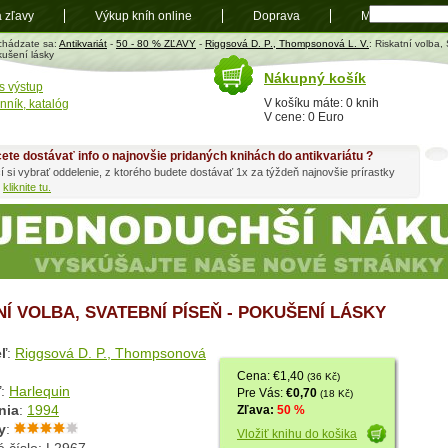
a zľavy
Výkup kníh online
Doprava
Mapa
t
chádzate sa:
Antikvariát
-
50 - 80 % ZĽAVY
-
Riggsová D. P., Thompsonová L. V.
: Riskatní volba,
ušení lásky
Nákupný košík
s výstup
V košíku máte: 0 knih
nník, katalóg
V cene: 0 Euro
ete dostávať info o najnovšie pridaných knihách do antikvariátu ?
í si vybrať oddelenie, z ktorého budete dostávať 1x za týždeň najnovšie prírastky
h
kliknite tu.
NÍ VOLBA, SVATEBNÍ PÍSEŇ - POKUŠENÍ LÁSKY
ľ
:
Riggsová D. P., Thompsonová
Cena: €1,40
(36 Kč)
ľ
:
Harlequin
Pre Vás:
€0,70
(18 Kč)
nia
:
1994
Zľava:
50 %
y
:
Vložiť knihu do košika