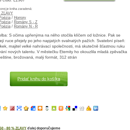
é číslo: L2967
torej je kniha zaradená:
% ZĽAVY
 Poézia
/
Horrory
 Poézia
/
Romány S - Z
 Poézia
/
Romány N - R
olba: S očima upřenýma na něho otočila klíčem od ložnice. Pak se
ejí ruce přejely po jeho napjatých svalnatých pažích. Svatební píseň:
ek, majitel velké nahrávací společnosti, má skutečně šťastnou ruku
vání nových talentu. V městečku Etemity ho okouzlila mladá zpěvačka
 češtine, brožovaná, malý formát, 312 strán
Pridať knihu do košíka
50 - 80 % ZĽAVY
ďalej doporučujeme