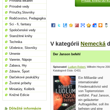
Pridať knihu do k
Prírodná lekáreň
Prírodné vedy
Príručky,Slovníky
Rodičovstvo, Pedagogika
Sci - fi, fantasy
Spoločenské vedy
Starožitné knihy
Technika
V kategórii
Nemecká
ď
Učebnice, Slovníky
Umenie
Der Janson befehl
Varenie, Nápoje
Zabava, Hry
Spisovatel
:
Ludlum Robert
, Wilhelm Heyne 200
Katalogové číslo: O431
Zdravie, Šport
Darčekové poukážky
Ein Milliardär und
internationaler
Životné príbehy
Friedensaktivist wird
Miniatúry, Kolibrík
von Topterroristen
Knižné Edície
entführt. Paul Janson,
ein geläuterter
Auftragskiller, soll ihn
Dôležité informácie
befreien und eine