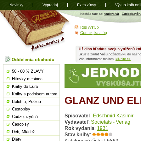
Novinky
Výpredaj
Extra zľavy
Výkup kníh onl
Antikvariát
Nachádzate sa:
Antikvariát
-
Cudzojazyčn
shop.sk
Rss výstup
Cenník, katalóg
Už dlho hľadáte svoju vytúženú kn
Skúste zadať Vašu požiadavku do nášho
Oddelenia obchodu
Vás informovať mailom,
kliknite tu.
50 - 80 % ZĽAVY
Hitovky mesiaca
Knihy do Eura
Knihy s podpisom autora
GLANZ UND EL
Beletria, Poézia
Cestopisy
Spisovateľ
:
Edschmid Kasimir
Cudzojazyčná
Vydavateľ
:
Societäts - Verlag
Časopisy
Rok vydania
:
1931
Deti, Mládež
Stav knihy
:
Diéty
Katalogové číslo: L5869