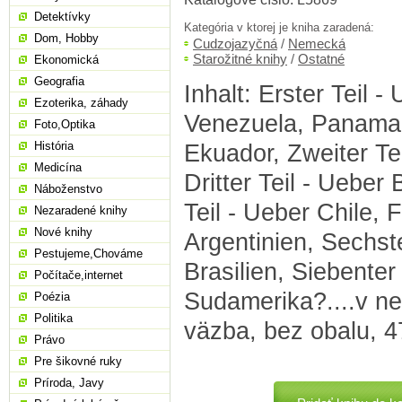
Detektívky
Kategória v ktorej je kniha zaradená:
Dom, Hobby
Cudzojazyčná
/
Nemecká
Starožitné knihy
/
Ostatné
Ekonomická
Geografia
Inhalt: Erster Teil 
Ezoterika, záhady
Venezuela, Panama
Foto,Optika
História
Ekuador, Zweiter Te
Medicína
Dritter Teil - Ueber 
Náboženstvo
Teil - Ueber Chile, F
Nezaradené knihy
Nové knihy
Argentinien, Sechste
Pestujeme,Chováme
Brasilien, Siebenter
Počítače,internet
Sudamerika?....v ne
Poézia
Politika
väzba, bez obalu, 4
Právo
Pre šikovné ruky
Príroda, Javy