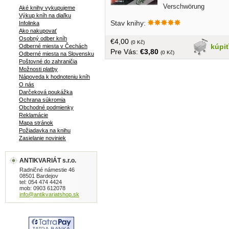
Verschwörung
Aké knihy vykupujeme
aufdecken, die den Weltfrieden
Výkup kníh na diaľku
Stav knihy:
Infolinka
gefährden könnte. Robert Ludlum
Ako nakupovať
erscheint in zweiunddreißig Sprachen in
Osobný odber kníh
€4,00
über fünfzig Ländern. Auch sein
(0 Kč)
kúpi
Odberné miesta v Čechách
Pre Vás:
€3,80
neuester Thriller bietet atemberaubende
(0 Kč)
Odberné miesta na Slovensku
Spannung.... v nemčine, obal, tvrdá
Poštovné do zahraničia
Možnosti platby
väzba, 741 strán
Nápoveda k hodnoteniu kníh
O nás
Darčeková poukážka
Ochrana súkromia
Obchodné podmienky
Reklamácie
Mapa stránok
Požiadavka na knihu
Zasielanie noviniek
ANTIKVARIÁT s.r.o.
Radničné námestie 46
08501 Bardejov
tel: 054 474 4424
mob: 0903 612078
info@antikvariatshop.sk