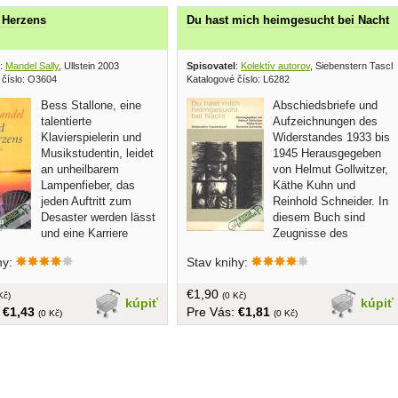
 Herzens
Du hast mich heimgesucht bei Nacht
:
Mandel Sally
, Ullstein 2003
Spisovatel
:
Kolektív autorov
, Siebenstern Tasc
 číslo: O3604
Katalogové číslo: L6282
Bess Stallone, eine
Abschiedsbriefe und
talentierte
Aufzeichnungen des
Klavierspielerin und
Widerstandes 1933 bis
Musikstudentin, leidet
1945 Herausgegeben
an unheilbarem
von Helmut Gollwitzer,
Lampenfieber, das
Käthe Kuhn und
jeden Auftritt zum
Reinhold Schneider. In
Desaster werden lässt
diesem Buch sind
und eine Karriere
Zeugnisse des
r macht... v nemčine,
Widerstandes gegen den
hy:
Stav knihy:
á,menší formát, 352 strán
nationalsozialischen Terror gesammelt -
Tagebuchblätter, Aufzeichnungen,
€1,90
Kč)
Gedichte, Briefe, vor allem
(0 Kč)
kúpiť
kúpiť
:
€1,43
Pre Vás:
€1,81
Abschiedsbriefe derer, die von den
(0 Kč)
(0 Kč)
Machthabern des Dritten Reiches zum
Tode verurteilt und dem Henker
uberantwortet worden sind...v nemčine,
brožovaná, malý formát, 191 strán