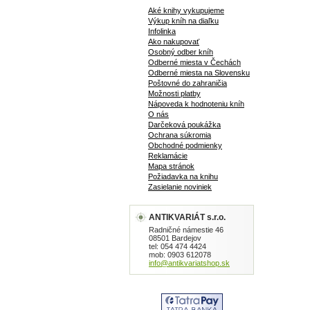
Aké knihy vykupujeme
Výkup kníh na diaľku
Infolinka
Ako nakupovať
Osobný odber kníh
Odberné miesta v Čechách
Odberné miesta na Slovensku
Poštovné do zahraničia
Možnosti platby
Nápoveda k hodnoteniu kníh
O nás
Darčeková poukážka
Ochrana súkromia
Obchodné podmienky
Reklamácie
Mapa stránok
Požiadavka na knihu
Zasielanie noviniek
ANTIKVARIÁT s.r.o.
Radničné námestie 46
08501 Bardejov
tel: 054 474 4424
mob: 0903 612078
info@antikvariatshop.sk