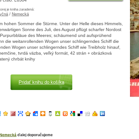
é číslo: L6504
torej je kniha zaradená:
yčná
/
Nemecká
 im hohen Sommer die Stürme. Unter der Helle dieses Himmels,
enwärtigen Sonne des Juli, des August pflügt scharfer Nordost
e Purpurbbläue des Meeres; schäumend und aufsprühend
nn die weitanrollenden Wogen unser schlingerndes Schiff die
enden Wogen unser schlingerndes Schiff wie Treibholz hinauf,
 nemčine, tvrdá väzba, veľký formát, 42 strán + obrázková
latený chrbát knihy
Pridať knihu do košíka
Nemecká
ďalej doporučujeme