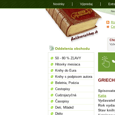
Novinky
Výpredaj
Extr
Antikvariá
Na
shop.sk
Rs
Ce
Chc
Vybe
Oddelenia obchodu
50 - 80 % ZĽAVY
Hitovky mesiaca
Knihy do Eura
Knihy s podpisom autora
GRIECH
Beletria, Poézia
Cestopisy
Spisovate
Cudzojazyčná
Katja
Vydavate
Časopisy
Rok vyda
Deti, Mládež
Stav knih
Diéty