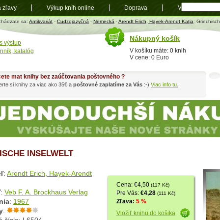
a zľavy
Výkup kníh online
Doprava
Mapa
t
chádzate sa:
Antikvariát
-
Cudzojazyčná
-
Nemecká
-
Arendt Erich, Hayek-Arendt Katja
: Griechisch
Nákupný košík
s výstup
V košíku máte: 0 knih
nník, katalóg
V cene: 0 Euro
ete mat knihy bez zaúčtovania poštovného ?
rte si knihy za viac ako 35€ a
poštovné zaplatíme za Vás
:-)
Viac info tu.
ISCHE INSELWELT
ľ
:
Arendt Erich, Hayek-Arendt
Cena: €4,50
(117 Kč)
ľ
:
Veb F. A. Brockhaus Verlag
Pre Vás:
€4,28
(111 Kč)
nia
:
1967
Zľava:
5 %
y
:
Vložiť knihu do košika