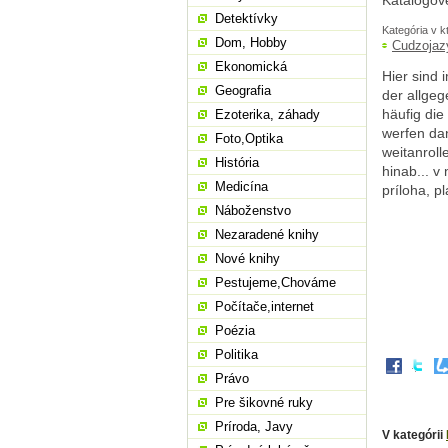
Katalogov
Detektívky
Kategória v k
Dom, Hobby
Cudzojaz
Ekonomická
Hier sind
Geografia
der allgeg
häufig di
Ezoterika, záhady
werfen da
Foto,Optika
weitanroll
História
hinab... v
Medicína
príloha, p
Náboženstvo
Nezaradené knihy
Nové knihy
Pestujeme,Chováme
Počítače,internet
Poézia
Politika
Právo
Pre šikovné ruky
Príroda, Javy
V kategórii