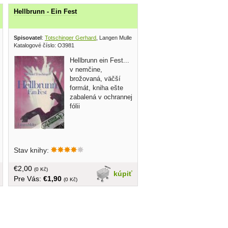
Hellbrunn - Ein Fest
henbuch Verlag 1954
Spisovatel
:
Totschinger Gerhard
, Langen Muller ?
Katalogové číslo: O3981
Hellbrunn ein Fest...
v nemčine,
brožovaná, väčší
formát, kniha ešte
zabalená v ochrannej
fólii
Stav knihy:
€2,00
(0 Kč)
kúpiť
Pre Vás:
€1,90
(0 Kč)