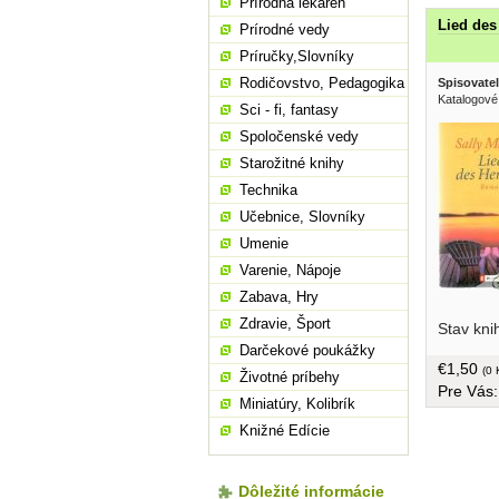
Prírodná lekáreň
Lied des
Prírodné vedy
Príručky,Slovníky
Rodičovstvo, Pedagogika
Spisovatel
Katalogové
Sci - fi, fantasy
Spoločenské vedy
Starožitné knihy
Technika
Učebnice, Slovníky
Umenie
Varenie, Nápoje
Zabava, Hry
undenkba
Zdravie, Šport
Stav kni
brožovan
Darčekové poukážky
€1,50
(0 
Životné príbehy
Pre Vás
Miniatúry, Kolibrík
Knižné Edície
Dôležité informácie