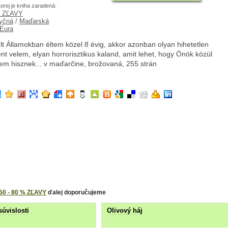
torej je kniha zaradená:
% ZĽAVY
yčná
/
Maďarská
 Eura
t Államokban éltem közel 8 évig, akkor azonban olyan hihetetlen
ént velem, elyan horrorisztikus kaland, amit lehet, hogy Önök közül
em hisznek... v maďarčine, brožovaná, 255 strán
50 - 80 % ZĽAVY
ďalej doporučujeme
súvislosti
Olivový háj