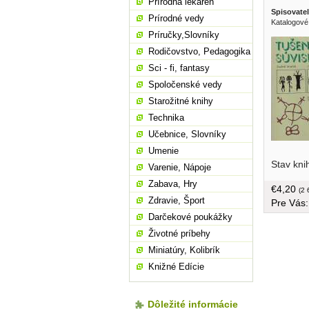
Prírodná lekáreň
Spisovatel
Prírodné vedy
Katalogové
Príručky,Slovníky
Rodičovstvo, Pedagogika
Sci - fi, fantasy
Spoločenské vedy
Starožitné knihy
Technika
Učebnice, Slovníky
Umenie
ešte vžd
Stav kni
magnetick
Varenie, Nápoje
zmiznutý
Zabava, Hry
€4,20
obal, 320
(2 
Zdravie, Šport
Pre Vás
tvrdá vä
Darčekové poukážky
Životné príbehy
Miniatúry, Kolibrík
Knižné Edície
Dôležité informácie