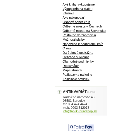
Aké knihy vykupujeme
Výkup kníh na diaľku
Infolinka
Ako nakupovať
Osobný odber kníh
Odberné miesta v Čechách
Odberné miesta na Slovensku
Poštovné do zahraničia
Možnosti platby
Nápoveda k hodnoteniu kníh
O nás
Darčeková poukážka
Ochrana súkromia
Obchodné podmienky
Reklamácie
Mapa stránok
Požiadavka na knihu
Zasielanie noviniek
ANTIKVARIÁT s.r.o.
Radničné námestie 46
08501 Bardejov
tel: 054 474 4424
mob: 0903 612078
info@antikvariatshop.sk