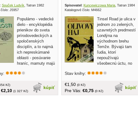
:
Souček Ludvík
, Tatran 1982
Spisovatel
:
Kuncewiczowa Maria
, Tatran 1984
 číslo: J5957
Katalogové číslo: M4662
Populárno - vedecké
Tinsel Road je ulica v
dielo - encyklopédia
jednom zo zelených,
prienikov do sveta
uzavretých predmestí
prírodovedeckých a
Londýna na
spoločenských
východnom brehu
disciplín, a to najmä
Temže. Bývajú tam
ich nepreskúmané
ľudia, ktorí
oblasti - posúvanie
nepoužívajú
hraníc, mamuty majú
všeobecnú úctu, no
y čo povedať, hrozba
ani nie tak pre svoju morálku ako pre
hy:
Stav knihy:
ého poľa, meteority, od
svoju zvláštnosť: Vdovy, u ktorých
ch lodí k iným vesmírom...
láska k starosvetským krom prevýšila
€1,50
 strán + 16 obrazovej prílohy,
654 Kč)
túžbu po "dobrej adrese"... tvrdá väzba,
(0 Kč)
kúpiť
kúpiť
:
€2,10
Pre Vás:
€0,75
zba
s obalom, 244 strán
(1 327 Kč)
(0 Kč)