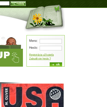
Blog
Meno:
Heslo:
Registrácia užívateľa
Zabudli ste heslo ?