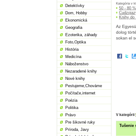
Kategória v k
Detektívky
50 - 80 
Cudzojaz
Dom, Hobby
Knihy do
Ekonomická
Az Egyesül
Geografia
dolog tört
Ezoterika, záhady
sokan el s
Foto,Optika
História
Medicína
Náboženstvo
Nezaradené knihy
Nové knihy
Pestujeme,Chováme
Počítače,internet
Poézia
Politika
V kategórii
Právo
Pre šikovné ruky
Tušenie 
Príroda, Javy