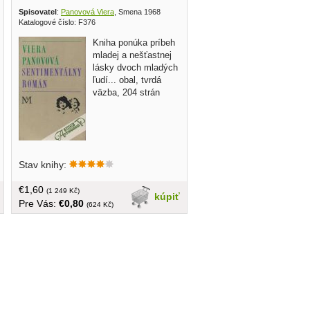
Spisovatel
:
Panovová Viera
, Smena 1968
Katalogové číslo: F376
Kniha ponúka príbeh
mladej a nešťastnej
lásky dvoch mladých
ľudí... obal, tvrdá
väzba, 204 strán
Stav knihy:
€1,60
(1 249 Kč)
kúpiť
Pre Vás:
€0,80
(624 Kč)