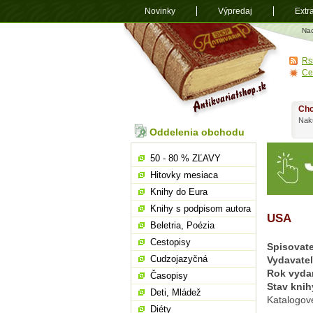
Novinky
Výpredaj
Extr
Antikvariá
Na
shop.sk
Rs
Ce
Chc
Nakú
Oddelenia obchodu
50 - 80 % ZĽAVY
Hitovky mesiaca
Knihy do Eura
Knihy s podpisom autora
USA
Beletria, Poézia
Cestopisy
Spisovate
Cudzojazyčná
Vydavate
Rok vyda
Časopisy
Stav knih
Deti, Mládež
Katalogov
Diéty