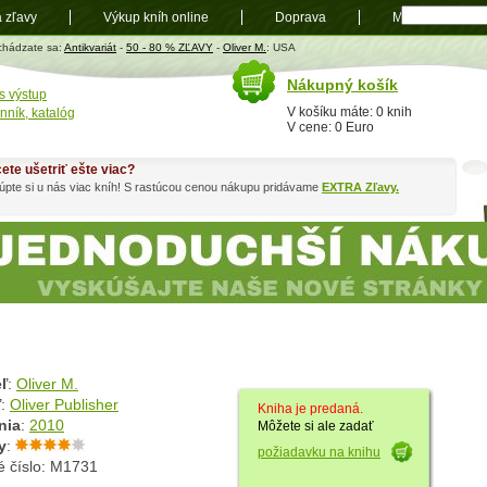
a zľavy
Výkup kníh online
Doprava
Mapa
t
chádzate sa:
Antikvariát
-
50 - 80 % ZĽAVY
-
Oliver M.
: USA
Nákupný košík
s výstup
V košíku máte: 0 knih
nník, katalóg
V cene: 0 Euro
ete ušetriť ešte viac?
pte si u nás viac kníh! S rastúcou cenou nákupu pridávame
EXTRA Zľavy.
ľ
:
Oliver M.
ľ
:
Oliver Publisher
Kniha je predaná.
nia
:
2010
Môžete si ale zadať
y
:
požiadavku na knihu
é číslo: M1731