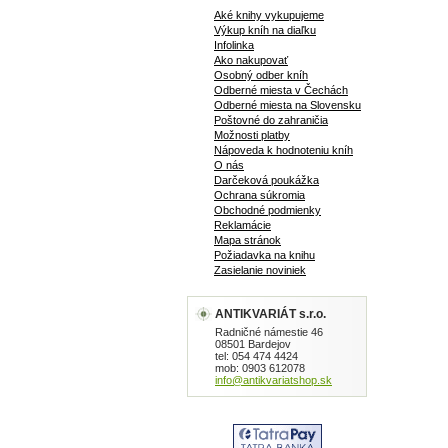
Aké knihy vykupujeme
Výkup kníh na diaľku
Infolinka
Ako nakupovať
Osobný odber kníh
Odberné miesta v Čechách
Odberné miesta na Slovensku
Poštovné do zahraničia
Možnosti platby
Nápoveda k hodnoteniu kníh
O nás
Darčeková poukážka
Ochrana súkromia
Obchodné podmienky
Reklamácie
Mapa stránok
Požiadavka na knihu
Zasielanie noviniek
ANTIKVARIÁT s.r.o.
Radničné námestie 46
08501 Bardejov
tel: 054 474 4424
mob: 0903 612078
info@antikvariatshop.sk