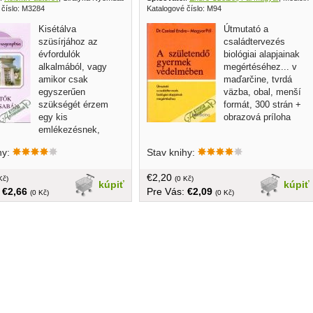
 číslo: M3284
Katalogové číslo: M94
Kisétálva
Útmutató a
szüsírjához az
családtervezés
évfordulók
biológiai alapjainak
alkalmából, vagy
megértéséhez... v
amikor csak
maďarčine, tvrdá
egyszerűen
väzba, obal, menší
szükségét érzem
formát, 300 strán +
egy kis
obrazová príloha
emlékezésnek,
e az Alsóvégi temető sírjai
hy:
Stav knihy:
ondolataim messze járnak... v
e, brožovaná, 121 strán
€2,20
Kč)
(0 Kč)
kúpiť
kúpiť
:
€2,66
Pre Vás:
€2,09
(0 Kč)
(0 Kč)