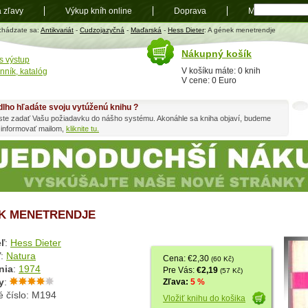
a zľavy
Výkup kníh online
Doprava
Mapa
t
chádzate sa:
Antikvariát
-
Cudzojazyčná
-
Maďarská
-
Hess Dieter
: A gének menetrendje
Nákupný košík
s výstup
V košíku máte: 0 knih
nník, katalóg
V cene: 0 Euro
dlho hľadáte svoju vytúženú knihu ?
ste zadať Vašu požiadavku do nášho systému. Akonáhle sa kniha objaví, budeme
 informovať mailom,
kliknite tu.
K MENETRENDJE
ľ
:
Hess Dieter
ľ
:
Natura
Cena: €2,30
(60 Kč)
nia
:
1974
Pre Vás:
€2,19
(57 Kč)
y
:
Zľava:
5 %
é číslo: M194
Vložiť knihu do košika