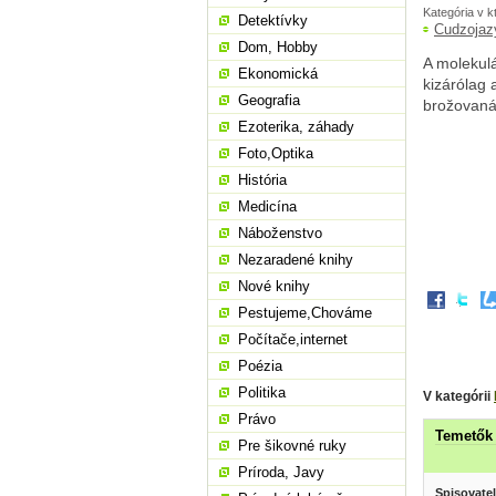
Kategória v k
Detektívky
Cudzojaz
Dom, Hobby
A molekulá
Ekonomická
kizárólag 
Geografia
brožovaná
Ezoterika, záhady
Foto,Optika
História
Medicína
Náboženstvo
Nezaradené knihy
Nové knihy
Pestujeme,Chováme
Počítače,internet
Poézia
Politika
V kategórii
Právo
Temetők
Pre šikovné ruky
Príroda, Javy
Spisovatel