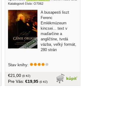
Katalogové číslo: O7062
A busapesti liszt
Ferenc
Emlékmúzeum
kincsei... text v
maďarčine a
angličtine, tvrdá
väzba, veľký formát,
280 strán
Stav knihy:
€21,00
(0 Kč)
kúpiť
Pre Vás:
€19,95
(0 Kč)