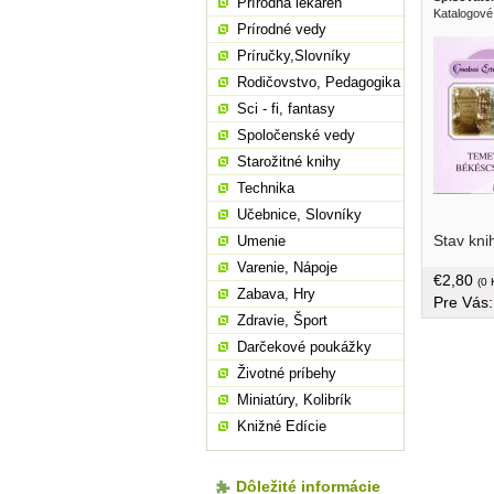
Prírodná lekáreň
Katalogové
Prírodné vedy
Príručky,Slovníky
Rodičovstvo, Pedagogika
Sci - fi, fantasy
Spoločenské vedy
Starožitné knihy
Technika
Učebnice, Slovníky
végigmenv
Stav kni
Umenie
között, g
maďarčin
Varenie, Nápoje
€2,80
(0 
Zabava, Hry
Pre Vás
Zdravie, Šport
Darčekové poukážky
Životné príbehy
Miniatúry, Kolibrík
Knižné Edície
Dôležité informácie