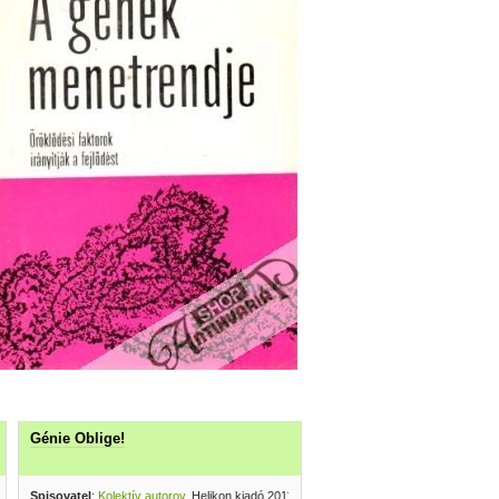
Génie Oblige!
a Könyvkiadó 1974
Spisovatel
:
Kolektív autorov
, Helikon kiadó 2011