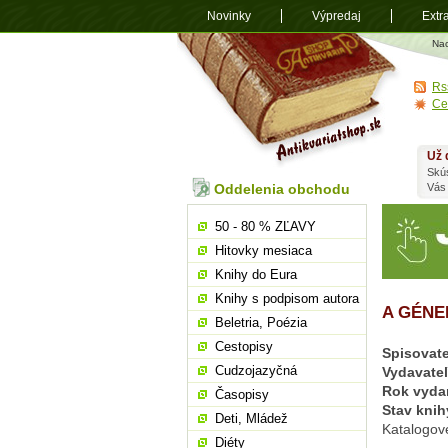
Novinky
Výpredaj
Extr
Antikvariá
Na
shop.sk
Rs
Ce
Už 
Skú
Oddelenia obchodu
Vás
50 - 80 % ZĽAVY
Hitovky mesiaca
Knihy do Eura
Knihy s podpisom autora
A GÉNE
Beletria, Poézia
Cestopisy
Spisovate
Cudzojazyčná
Vydavate
Rok vyda
Časopisy
Stav knih
Deti, Mládež
Katalogov
Diéty