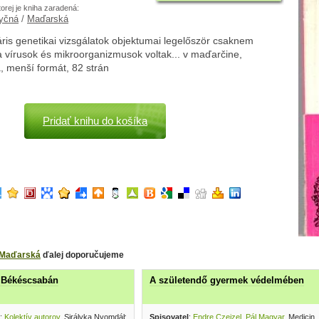
torej je kniha zaradená:
yčná
/
Maďarská
ris genetikai vizsgálatok objektumai legelőször csaknem
a vírusok és mikroorganizmusok voltak... v maďarčine,
, menší formát, 82 strán
Pridať knihu do košíka
Maďarská
ďalej doporučujeme
 Békéscsabán
A születendő gyermek védelmében
:
Kolektív autorov
, Sirályka Nyomdában 2001
Spisovatel
:
Endre Czeizel, Pál Magyar
, Medicin