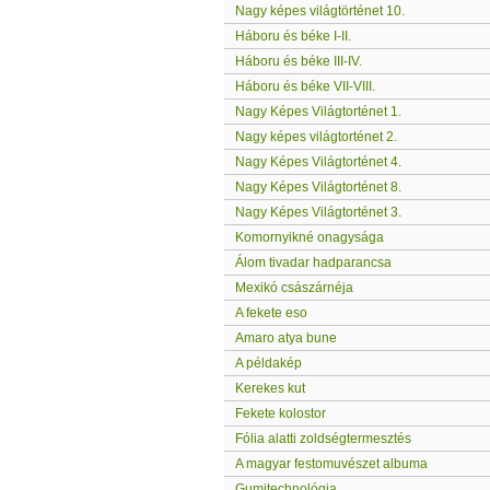
Nagy képes világtörténet 10.
Háboru és béke I-II.
Háboru és béke III-IV.
Háboru és béke VII-VIII.
Nagy Képes Világtorténet 1.
Nagy képes világtorténet 2.
Nagy Képes Világtorténet 4.
Nagy Képes Világtorténet 8.
Nagy Képes Világtorténet 3.
Komornyikné onagysága
Álom tivadar hadparancsa
Mexikó császárnéja
A fekete eso
Amaro atya bune
A példakép
Kerekes kut
Fekete kolostor
Fólia alatti zoldségtermesztés
A magyar festomuvészet albuma
Gumitechnológia