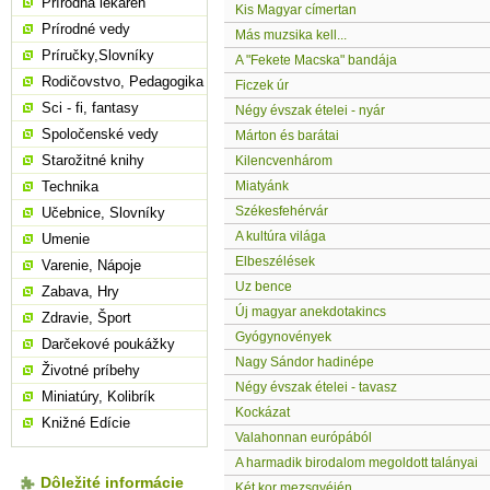
Prírodná lekáreň
Kis Magyar címertan
Prírodné vedy
Más muzsika kell...
Príručky,Slovníky
A "Fekete Macska" bandája
Rodičovstvo, Pedagogika
Ficzek úr
Sci - fi, fantasy
Négy évszak ételei - nyár
Spoločenské vedy
Márton és barátai
Starožitné knihy
Kilencvenhárom
Technika
Miatyánk
Székesfehérvár
Učebnice, Slovníky
A kultúra világa
Umenie
Elbeszélések
Varenie, Nápoje
Uz bence
Zabava, Hry
Új magyar anekdotakincs
Zdravie, Šport
Gyógynovények
Darčekové poukážky
Nagy Sándor hadinépe
Životné príbehy
Négy évszak ételei - tavasz
Miniatúry, Kolibrík
Kockázat
Knižné Edície
Valahonnan európából
A harmadik birodalom megoldott talányai
Dôležité informácie
Két kor mezsgyéjén