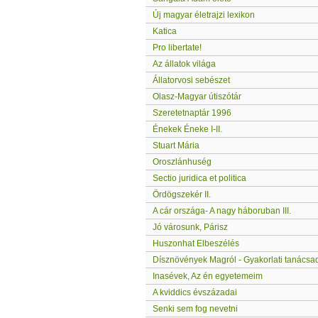
Új magyar életrajzi lexikon
Katica
Pro libertate!
Az állatok világa
Állatorvosi sebészet
Olasz-Magyar útiszótár
Szeretetnaptár 1996
Énekek Éneke I-II.
Stuart Mária
Oroszlánhuség
Sectio juridica et politica
Ördögszekér II.
A cár országa- A nagy háboruban III.
Jó városunk, Párisz
Huszonhat Elbeszélés
Dísznövények Magról - Gyakorlati tanácsa
Inasévek, Az én egyetemeim
A kviddics évszázadai
Senki sem fog nevetni