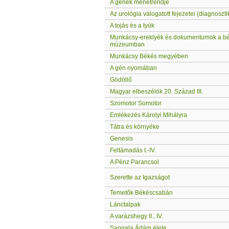
A gének menetrendje
Az urológia válogatott fejezetei (diagnoszti
A tojás és a tyúk
Munkácsy-ereklyék és dokumentumok a b
múzeumban
Munkácsy Békés megyében
A gén nyomában
Gödöllő
Magyar elbeszélök 20. Század III.
Szomotor Somotor
Emlékezés Károlyi Mihályra
Tátra és környéke
Genesis
Feltámadás I.-IV.
A Pénz Parancsol
Szerette az Igazságot
Temetők Békéscsabán
Lánctalpak
A varázshegy II., IV.
Sangala Ádám élete