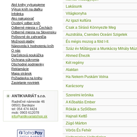
Aké knihy vykupujeme
Lakásunk
Výkup kníh na diaľku
Világkonyha
Infolinka
Ako nakupovať
Az igazi kultúra
Osobný odber kníh
Csak a Sírásó Könnyezte Meg
Odberné miesta v Čechách
Odberné miesta na Slovensku
Auzstrália, Csendes Oceáni Szigetek
Poštovné do zahraničia
Možnosti platby
És mégis mozog a föld I-II.
Nápoveda k hodnoteniu kníh
Száz év Műtárgyai a Munkácsy Mihály M
O nás
Darčeková poukážka
Ahmed Éhezik
Ochrana súkromia
Két regény
Obchodné podmienky
Reklamácie
Alaktan
Mapa stránok
Ha Nekem Puskám Volna
Požiadavka na knihu
Zasielanie noviniek
Karácsony
Szerelmi krónika
ANTIKVARIÁT s.r.o.
Radničné námestie 46
A Kőbaltás Ember
08501 Bardejov
tel: 054 474 4424
Rókák a Szőlőben
mob: 0903 612078
Hajnali Kettő
info@antikvariatshop.sk
Zúgó Márton
Vörös És Fehér