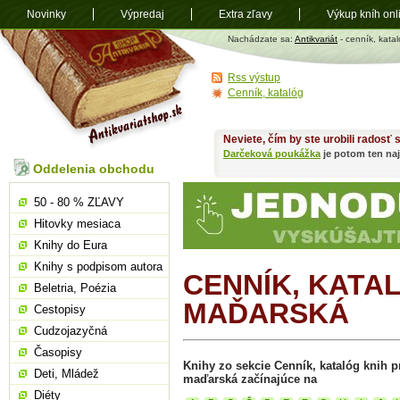
Novinky
Výpredaj
Extra zľavy
Výkup kníh onl
Antikvariát
Nachádzate sa:
Antikvariát
- cenník, katal
shop.sk
Rss výstup
Cenník, katalóg
Neviete, čím by ste urobili radosť
Darčeková poukážka
je potom ten naj
Oddelenia obchodu
50 - 80 % ZĽAVY
Hitovky mesiaca
Knihy do Eura
Knihy s podpisom autora
CENNÍK, KATA
Beletria, Poézia
MAĎARSKÁ
Cestopisy
Cudzojazyčná
Časopisy
Knihy zo sekcie Cenník, katalóg knih pr
Deti, Mládež
maďarská začínajúce na
Diéty