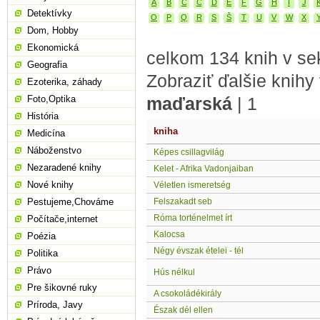
A
B
C
Č
D
E
F
G
H
I
J
Detektívky
O
P
Q
R
S
Š
T
U
V
W
X
Dom, Hobby
Ekonomická
celkom 134 knih v sek
Geografia
Zobraziť ďalšie knihy
Ezoterika, záhady
Foto,Optika
maďarská
|
1
História
kniha
Medicína
Náboženstvo
Képes csillagvilág
Nezaradené knihy
Kelet - Afrika Vadonjaiban
Nové knihy
Véletlen ismeretség
Pestujeme,Chováme
Felszakadt seb
Róma torténelmet írt
Počítače,internet
Kalocsa
Poézia
Négy évszak ételei - tél
Politika
Právo
Hús nélkul
Pre šikovné ruky
A csokoládékirály
Príroda, Javy
Észak dél ellen