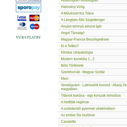
Holtomiglan Holtodiglan
Halovány Virág
A Művészet Kis Tükre
A Lángban Álló Szigettenger
Anyám könnyü álmost ígér
Angol Társalgó
Magyar-Francia Beszélgetések
Ki a Tettes?
Klinikai citopatológia
Modern komédia 1., 2.
Bébi Története
Szerbhorvát - Magyar Szótár
Marc
Vendégváró - Latnivalók borsod - Abaúj-Z
megyében
Titánok bukása - egy korszak elmulása
A Hettiták regénye
A születendő gyermek védelmében
Az ember ősi ösztönei
Canaletto