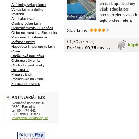
presadzuje. Dudney
Aké knihy vykupujeme
však zdedila po
Výkup kníh na diaľku
Infolinka
otcovi nielen vzťah k
Ako nakupovať
tejto profesii ale aj
Osobný odber kníh
ctižiadosť a tvrdohlavosť. Mladá letkyň
Odberné miesta v Čechách
Stav knihy:
však predsa zlyhá v kritickej situácii
Odberné miesta na Slovensku
práve preto, lebo v nej zvíťazí ženská
Poštovné do zahraničia
€1,50
Možnosti platby
senzitivita. Ako to zvládne?...
(1 171 Kč)
kúpi
Nápoveda k hodnoteniu kníh
Pre Vás:
€0,75
brožovaná, 325 strán
(585 Kč)
O nás
Darčeková poukážka
Ochrana súkromia
Obchodné podmienky
Reklamácie
Mapa stránok
Požiadavka na knihu
Zasielanie noviniek
ANTIKVARIÁT s.r.o.
Radničné námestie 46
08501 Bardejov
tel: 054 474 4424
mob: 0903 612078
info@antikvariatshop.sk