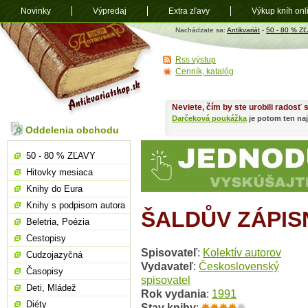
Novinky
Výpredaj
Extra zľavy
Výkup kníh onl
Antikvariát
Nachádzate sa:
Antikvariát
-
50 - 80 % Z
shop.sk
Rss výstup
Cenník, katalóg
Neviete, čím by ste urobili radosť
Darčeková poukážka
je potom ten naj
Oddelenia obchodu
50 - 80 % ZĽAVY
Hitovky mesiaca
Knihy do Eura
Knihy s podpisom autora
ŠALDŮV ZÁPISNÍ
Beletria, Poézia
Cestopisy
Spisovateľ
:
Kolektív autorov
Cudzojazyčná
Vydavateľ
:
Československý
Časopisy
spisovatel
Deti, Mládež
Rok vydania
:
1991
Diéty
Stav knihy
: