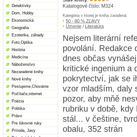
Katalogové číslo: M324
Detektívky
Dom, Hobby
Kategória v ktorej je kniha zaradená:
Ekonomická
50 - 80 % ZĽAVY
Umenie
/
Literatúra
Geografia
Ezoterika, záhady
Nejsem literární ref
Foto,Optika
povolání. Redakce d
História
dnes občas vynášej
Medicína
Náboženstvo
kritické ingenium a 
Nezaradené knihy
pokrytectví, jak se 
Nové knihy
vzor mladším, daly 
Pestujeme,Chováme
Počítače,internet
pozor, aby mňě nesvě
Poézia
rubriku v době, kdy
Politika
Právo
stál... v češtine, tv
Pre šikovné ruky
obalu, 352 strán
Príroda, Javy