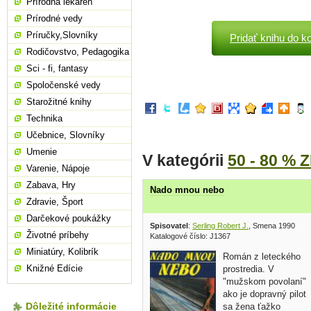
Prírodná lekáreň
Prírodné vedy
Príručky,Slovníky
Pridať knihu do k
Rodičovstvo, Pedagogika
Sci - fi, fantasy
Spoločenské vedy
Starožitné knihy
Technika
Učebnice, Slovníky
Umenie
V kategórii
50 - 80 % 
Varenie, Nápoje
Zabava, Hry
Nado mnou nebo
Zdravie, Šport
Darčekové poukážky
Spisovatel
:
Serling Robert J.
, Smena 1990
Životné príbehy
Katalogové číslo: J1367
Miniatúry, Kolibrík
Román z leteckého
Knižné Edície
prostredia. V
"mužskom povolaní"
ako je dopravný pilot
Dôležité informácie
sa žena ťažko