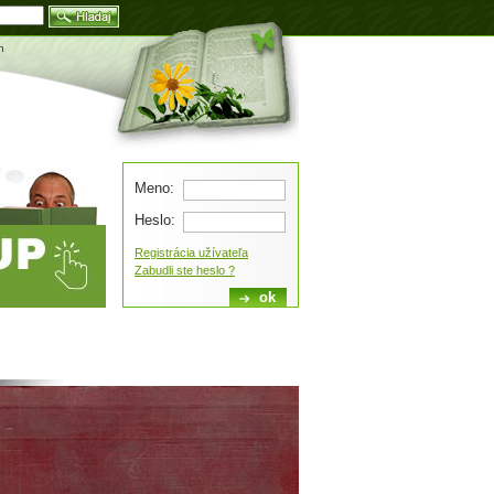
Blog
n
Meno:
Heslo:
Registrácia užívateľa
Zabudli ste heslo ?