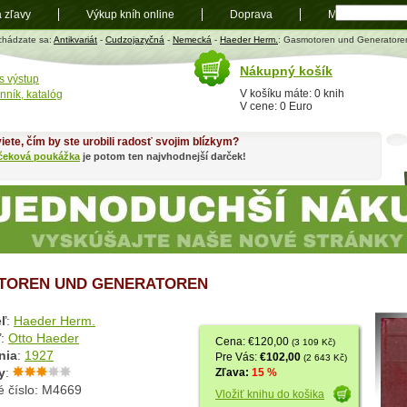
a zľavy
Výkup kníh online
Doprava
Mapa
t
chádzate sa:
Antikvariát
-
Cudzojazyčná
-
Nemecká
-
Haeder Herm.
: Gasmotoren und Generatore
Nákupný košík
s výstup
V košíku máte: 0 knih
nník, katalóg
V cene: 0 Euro
iete, čím by ste urobili radosť svojim blízkym?
čeková poukážka
je potom ten najvhodnejší darček!
TOREN UND GENERATOREN
ľ
:
Haeder Herm.
ľ
:
Otto Haeder
Cena: €120,00
(3 109 Kč)
nia
:
1927
Pre Vás:
€102,00
(2 643 Kč)
y
:
Zľava:
15 %
é číslo: M4669
Vložiť knihu do košika