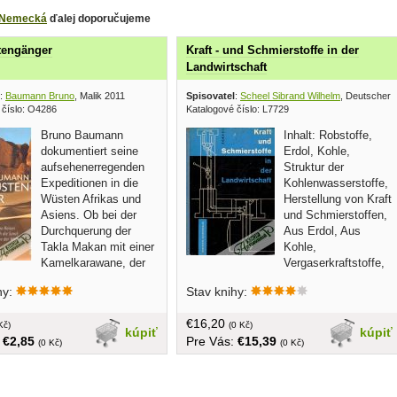
Nemecká
ďalej doporučujeme
tengänger
Kraft - und Schmierstoffe in der
Landwirtschaft
:
Baumann Bruno
, Malik 2011
Spisovatel
:
Scheel Sibrand Wilhelm
, Deutscher 
 číslo: O4286
Katalogové číslo: L7729
Bruno Baumann
Inhalt: Robstoffe,
dokumentiert seine
Erdol, Kohle,
aufsehenerregenden
Struktur der
Expeditionen in die
Kohlenwasserstoffe,
Wüsten Afrikas und
Herstellung von Kraft
Asiens. Ob bei der
und Schmierstoffen,
Durchquerung der
Aus Erdol, Aus
Takla Makan mit einer
Kohle,
Kamelkarawane, der
Vergaserkraftstoffe,
in zu Fuß oder auf der langen
Dieselkraftstoffe, Reibung,
hy:
Stav knihy:
m Tschad bis nach Ägypten
Schmierstoffe, Transport und
h die Sahara: Der Autor
Lagerung...v nemčine, tvrdá väzba, bez
€16,20
 persönliche Abenteuer mit der
Kč)
obalu, 144 strán
(0 Kč)
kúpiť
kúpiť
:
€2,85
Pre Vás:
€15,39
 Kenntnis der jeweiligen
(0 Kč)
(0 Kč)
r erzählt von spannenden
gen mit dem Bergvolk der
n versiegenden Flüssen,