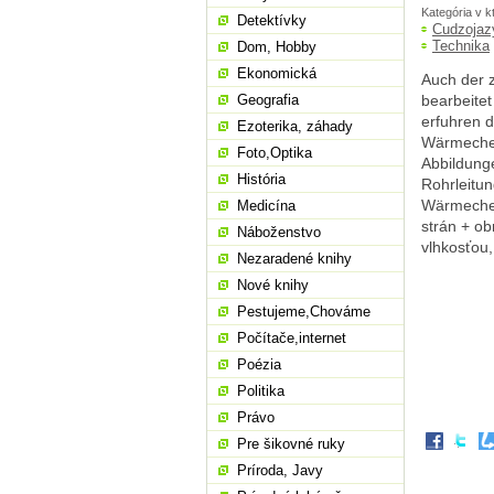
Kategória v k
Detektívky
Cudzojaz
Technika
Dom, Hobby
Ekonomická
Auch der 
Geografia
bearbeite
erfuhren d
Ezoterika, záhady
Wärmechem
Foto,Optika
Abbildunge
História
Rohrleitu
Wärmechem
Medicína
strán + ob
Náboženstvo
vlhkosťou,
Nezaradené knihy
Nové knihy
Pestujeme,Chováme
Počítače,internet
Poézia
Politika
Právo
Pre šikovné ruky
Príroda, Javy