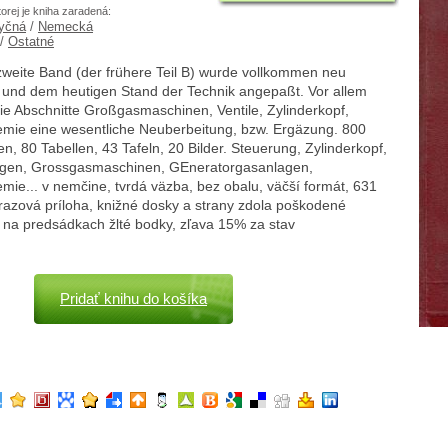
torej je kniha zaradená:
yčná
/
Nemecká
/
Ostatné
zweite Band (der frühere Teil B) wurde vollkommen neu
t und dem heutigen Stand der Technik angepaßt. Vor allem
ie Abschnitte Großgasmaschinen, Ventile, Zylinderkopf,
ie eine wesentliche Neuberbeitung, bzw. Ergäzung. 800
n, 80 Tabellen, 43 Tafeln, 20 Bilder. Steuerung, Zylinderkopf,
ngen, Grossgasmaschinen, GEneratorgasanlagen,
ie... v nemčine, tvrdá väzba, bez obalu, väčší formát, 631
razová príloha, knižné dosky a strany zdola poškodené
 na predsádkach žlté bodky, zľava 15% za stav
Pridať knihu do košíka