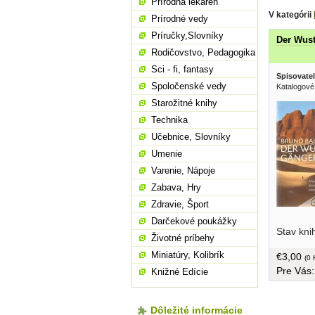
Prírodná lekáreň
V kategórii
Prírodné vedy
Príručky,Slovníky
Der Wus
Rodičovstvo, Pedagogika
Sci - fi, fantasy
Spisovatel
Spoločenské vedy
Katalogové
Starožitné knihy
Technika
Učebnice, Slovníky
Umenie
Varenie, Nápoje
Zabava, Hry
Zdravie, Šport
Gobi alle
Darčekové poukážky
Stav kni
Reise vo
Životné príbehy
quer durc
Miniatúry, Kolibrík
€3,00
verbindet
(0 
Pre Vás
profunden
Knižné Edície
Kultur. E
Begegnun
Tubu, vo
Dôležité informácie