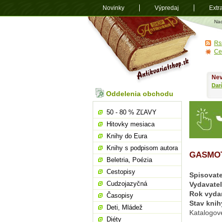
Novinky
Výpredaj
Extr
Antikvariá
Na
shop.sk
Rs
Ce
Nev
Dar
Oddelenia obchodu
50 - 80 % ZĽAVY
Hitovky mesiaca
Knihy do Eura
Knihy s podpisom autora
GASMO
Beletria, Poézia
Cestopisy
Spisovate
Cudzojazyčná
Vydavate
Rok vyda
Časopisy
Stav knih
Deti, Mládež
Katalogov
Diéty