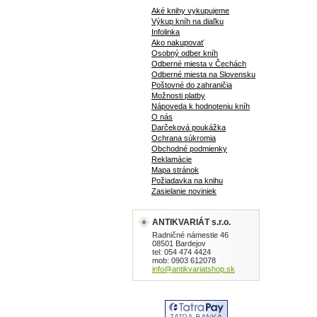
blühende
Aké knihy vykupujeme
Schätzen.
Výkup kníh na diaľku
väzba, 30
Infolinka
Ako nakupovať
Osobný odber kníh
Odberné miesta v Čechách
Odberné miesta na Slovensku
Poštovné do zahraničia
Možnosti platby
Nápoveda k hodnoteniu kníh
O nás
Darčeková poukážka
Ochrana súkromia
Obchodné podmienky
Reklamácie
Mapa stránok
Požiadavka na knihu
Zasielanie noviniek
ANTIKVARIÁT s.r.o.
Radničné námestie 46
08501 Bardejov
tel: 054 474 4424
mob: 0903 612078
info@antikvariatshop.sk