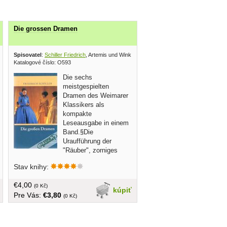
Die grossen Dramen
Bauernverlag 1958
Spisovatel
:
Schiller Friedrich
, Artemis und Winkler 2005
Katalogové číslo: O593
Die sechs
meistgespielten
Dramen des Weimarer
Klassikers als
kompakte
Leseausgabe in einem
Band.§Die
Uraufführung der
"Räuber", zorniges
Revolutionsdrama gegen das
Stav knihy:
"tintenklecksende Säkulum",
Glanzstück des Sturm und Drang und
€4,00
sensationeller Erfolg, machte Schiller
(0 Kč)
kúpiť
Pre Vás:
€3,80
auf einen Schlag in Deutschland
(0 Kč)
berühmt. Ein würdiger Auftakt für den
genialen Dramatiker, dessen kraftvolle
Sprache und mutige Auflehnung die