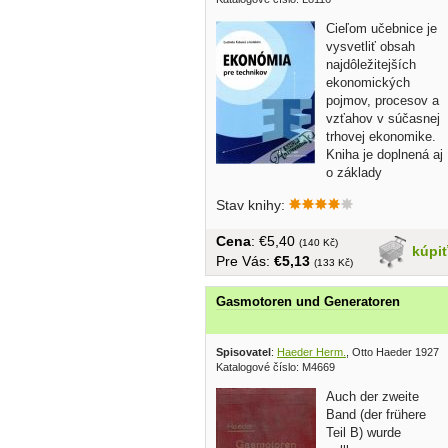
Cieľom učebnice je
vysvetliť obsah
najdôležitejších
ekonomických
pojmov, procesov a
vzťahov v súčasnej
trhovej ekonomike.
Kniha je doplnená aj
o základy
podnikového...
Stav knihy:
Cena
: €5,40
(140 Kč)
kúpi
Pre Vás:
€5,13
(133 Kč)
Gasmotoren und Generatoren
Spisovatel
:
Haeder Herm.
, Otto Haeder 1927
Katalogové číslo: M4669
Auch der zweite
Band (der frühere
Teil B) wurde