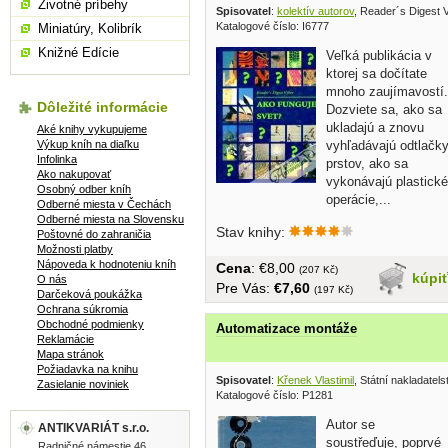
Životné príbehy
Spisovatel
:
kolektív autorov
, Reader´s Digest 
Katalogové číslo: I6777
Miniatúry, Kolibrík
Knižné Edície
Veľká publikácia v
ktorej sa dočítate
mnoho zaujímavostí.
Dôležité informácie
Dozviete sa, ako sa
ukladajú a znovu
Aké knihy vykupujeme
Výkup kníh na diaľku
vyhľadávajú odtlačk
Infolinka
prstov, ako sa
Ako nakupovať
vykonávajú plastické
Osobný odber kníh
operácie,...
Odberné miesta v Čechách
Odberné miesta na Slovensku
Stav knihy:
Poštovné do zahraničia
Možnosti platby
Nápoveda k hodnoteniu kníh
Cena
: €8,00
(207 Kč)
kúpi
O nás
Pre Vás:
€7,60
(197 Kč)
Darčeková poukážka
Ochrana súkromia
Obchodné podmienky
Automatizace montáže
Reklamácie
Mapa stránok
Požiadavka na knihu
Spisovatel
:
Křenek Vlastimil
, Státní nakladatels
Zasielanie noviniek
Katalogové číslo: P1281
Autor se
ANTIKVARIÁT s.r.o.
soustřeďuje, poprvé
Radničné námestie 46