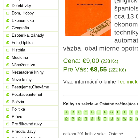
(anglic
Detektívky
španiel
Dom, Hobby
cca 13 
Ekonomická
ekonomi
Geografia
technik
Ezoterika, záhady
automati
Foto,Optika
väzba, obal mierne opotr
História
Medicína
Cena: €9,00
(233 Kč)
Náboženstvo
Pre Vás:
€8,55
(222 Kč)
Nezaradené knihy
Nové knihy
Viac informácií o knihe
Technick
Pestujeme,Chováme
Počítače,internet
Poézia
Knihy zo sekcie -> Ostatné začínajúce 
Politika
A
B
C
Č
D
E
F
G
H
I
J
Právo
O
P
Q
R
S
Š
T
U
V
W
X
Pre šikovné ruky
Príroda, Javy
celkom 201 knih v sekcii Ostatné