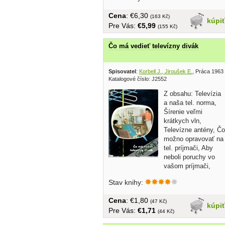
Cena
: €6,30
(163 Kč)
kúpi
Pre Vás:
€5,99
(155 Kč)
Čo má vedieť televízny divák
Spisovatel
:
Korbell J., Jiroušek E.
, Práca 1963
Katalogové číslo: J2552
Z obsahu: Televízia
a naša tel. norma,
Šírenie veľmi
krátkych vln,
Televízne antény, Čo
možno opravovať na
tel. príjmači, Aby
neboli poruchy vo
vašom príjmači,
Ako...
Stav knihy:
Cena
: €1,80
(47 Kč)
kúpi
Pre Vás:
€1,71
(44 Kč)