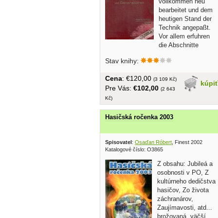
vollkommen neu
bearbeitet und dem
heutigen Stand der
Technik angepaßt.
Vor allem erfuhren
die Abschnitte
Großgasmaschinen,...
Stav knihy:
Cena
: €120,00
(3 109 Kč)
kúpi
Pre Vás:
€102,00
(2 643
Kč)
Hasičská ročenka 2003
Spisovatel
:
Osaďan Róbert
, Finest 2002
Katalogové číslo: O3865
Z obsahu: Jubileá a
osobnosti v PO, Z
kultúrneho dedičstva
hasičov, Zo života
záchranárov,
Zaujímavosti, atd...
brožovaná, väčší