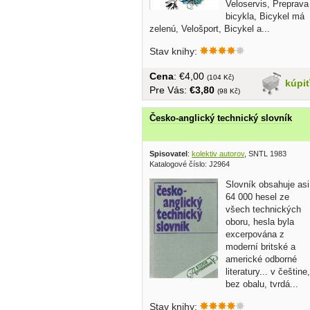
Veloservis, Preprava
bicykla, Bicykel má
zelenú, Velošport, Bicykel a...
Stav knihy:
Cena
: €4,00
(104 Kč)
kúpi
Pre Vás:
€3,80
(98 Kč)
Česko-anglický technický slovník
Spisovatel
:
kolektiv autorov
, SNTL 1983
Katalogové číslo: J2964
Slovník obsahuje asi
64 000 hesel ze
všech technických
oboru, hesla byla
excerpována z
moderní britské a
americké odborné
literatury... v češtine,
bez obalu, tvrdá...
Stav knihy: