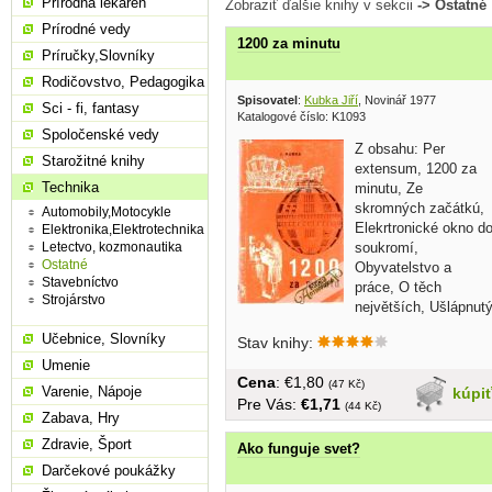
Prírodná lekáreň
Zobraziť ďalšie knihy v sekcii
-> Ostatné
Prírodné vedy
1200 za minutu
Príručky,Slovníky
Rodičovstvo, Pedagogika
Spisovatel
:
Kubka Jiří
, Novinář 1977
Sci - fi, fantasy
Katalogové číslo: K1093
Spoločenské vedy
Z obsahu: Per
Starožitné knihy
extensum, 1200 za
Technika
minutu, Ze
skromných začátkú,
Automobily,Motocykle
Elekrtronické okno d
Elektronika,Elektrotechnika
soukromí,
Letectvo, kozmonautika
Ostatné
Obyvatelstvo a
Stavebníctvo
práce, O těch
Strojárstvo
největších, Ušlápnut
prvorozenec... v...
Učebnice, Slovníky
Stav knihy:
Umenie
Cena
: €1,80
(47 Kč)
Varenie, Nápoje
kúpi
Pre Vás:
€1,71
(44 Kč)
Zabava, Hry
Zdravie, Šport
Ako funguje svet?
Darčekové poukážky