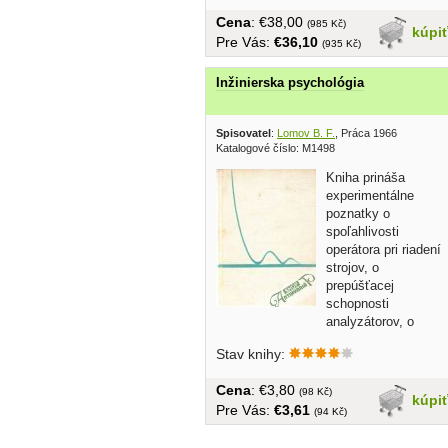
Cena
: €38,00
(985 Kč)
kúpi
Pre Vás:
€36,10
(935 Kč)
Inžinierska psychológia
Spisovatel
:
Lomov B. F.
, Práca 1966
Katalogové číslo: M1498
Kniha prináša
experimentálne
poznatky o
spoľahlivosti
operátora pri riadení
strojov, o
prepúšťacej
schopnosti
analyzátorov, o
charakteristikách psychických proceso
Stav knihy:
a...
Cena
: €3,80
(98 Kč)
kúpi
Pre Vás:
€3,61
(94 Kč)