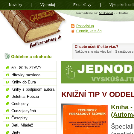
Novinky
Výpredaj
Extra zľavy
Výkup kníh onl
Antikvariát
Nachádzate sa:
Antikvariát
-
- Ostatné
shop.sk
Rss výstup
Cenník, katalóg
Chcete ušetriť ešte viac?
Nakúpte si u nás viac kníh! S rastúcou
Oddelenia obchodu
50 - 80 % ZĽAVY
Hitovky mesiaca
Knihy do Eura
Knihy s podpisom autora
KNIŽNÍ TIP V ODDE
Beletria, Poézia
Cestopisy
Kniha -
Cudzojazyčná
(Automa
Časopisy
Deti, Mládež
Špecial
Diéty