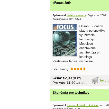
eFocus 2/09
Spisovatel
:
Kolektív autorov
, Digit s.r.o. 2009
Katalogové číslo: L4374
Obsah: Súčasný
stav a perspektívy
využívania
technológií,
Modulovo
orientovaná
architektúra e-
learningu,
Vzelávanie lepšie, rýchlejšie,
lacnejšie..., Riadenie IT...
Stav knihy:
Cena
: €2,00
(52 Kč)
kúpi
Pre Vás:
€1,90
(49 Kč)
Ekonómia pre technikov
Spisovatel
:
Fabová Ľudmila a kolektív
, Iura edi
Katalogové číslo: L8116