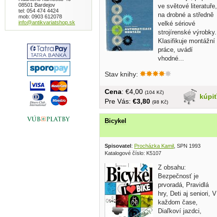
08501 Bardejov
ve světové literatuře,
tel: 054 474 4424
na drobné a středně
mob: 0903 612078
info@antikvariatshop.sk
velké sériové
strojírenské výrobky.
Klasifikuje montážní
práce, uvádí
vhodné...
Stav knihy:
Cena
: €4,00
(104 Kč)
kúpi
Pre Vás:
€3,80
(98 Kč)
Bicykel
Spisovatel
:
Procházka Kamil
, SPN 1993
Katalogové číslo: K5107
Z obsahu:
Bezpečnosť je
prvoradá, Pravidlá
hry, Deti aj seniori, V
každom čase,
Diaľkoví jazdci,