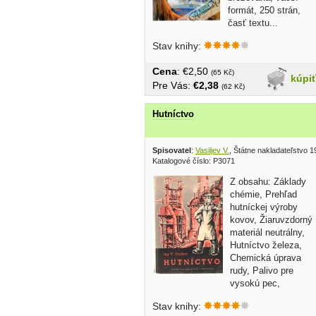
formát, 250 strán,
časť textu...
Stav knihy:
Cena
: €2,50
(65 Kč)
kúpi
Pre Vás:
€2,38
(62 Kč)
Hutníctvo
Spisovatel
:
Vasiljev V.
, Štátne nakladateľstvo 
Katalogové číslo: P3071
Z obsahu: Základy
chémie, Prehľad
hutníckej výroby
kovov, Žiaruvzdorný
materiál neutrálny,
Hutníctvo železa,
Chemická úprava
rudy, Palivo pre
vysokú pec,
Oceliarstvo,...
Stav knihy: